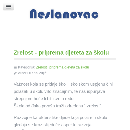
Raspored Bogoslužja
Crkva sv. Marka
Put k Bogu
Pričice
Zrelost - priprema djeteta za školu
Kategorija:
Zrelost i priprema djeteta za školu
Autor
Dijana Vujić
Važnost koja se pridaje školi i školskom uspjehu čini
polazak u školu vrlo značajnim, te nas ispunjava
strepnjom hoće li biti sve u redu.
Škola od đaka prvaša traži određenu “ zrelost“.
Razvojne karakteristike djece koja polaze u školu
gledaju se kroz slijedeće aspekte razvoja: