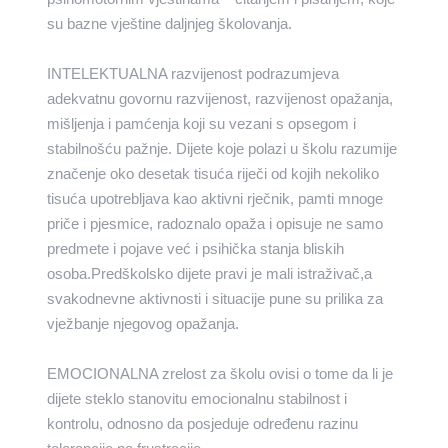
su bazne vještine daljnjeg školovanja.
INTELEKTUALNA razvijenost podrazumjeva
adekvatnu govornu razvijenost, razvijenost opažanja,
mišljenja i pamćenja koji su vezani s opsegom i
stabilnošću pažnje. Dijete koje polazi u školu razumije
značenje oko desetak tisuća riječi od kojih nekoliko
tisuća upotrebljava kao aktivni rječnik, pamti mnoge
priče i pjesmice, radoznalo opaža i opisuje ne samo
predmete i pojave već i psihička stanja bliskih
osoba.Predškolsko dijete pravi je mali istraživač,a
svakodnevne aktivnosti i situacije pune su prilika za
vježbanje njegovog opažanja.
EMOCIONALNA zrelost za školu ovisi o tome da li je
dijete steklo stanovitu emocionalnu stabilnost i
kontrolu, odnosno da posjeduje određenu razinu