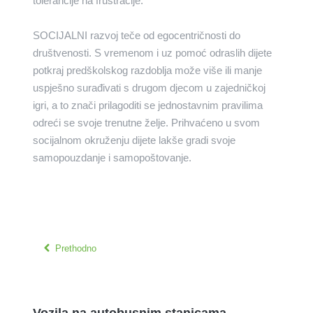
tolerancije na frustracije.
SOCIJALNI razvoj teče od egocentričnosti do
društvenosti. S vremenom i uz pomoć odraslih dijete
potkraj predškolskog razdoblja može više ili manje
uspješno surađivati s drugom djecom u zajedničkoj
igri, a to znači prilagoditi se jednostavnim pravilima
odreći se svoje trenutne želje. Prihvaćeno u svom
socijalnom okruženju dijete lakše gradi svoje
samopouzdanje i samopoštovanje.
Prethodno