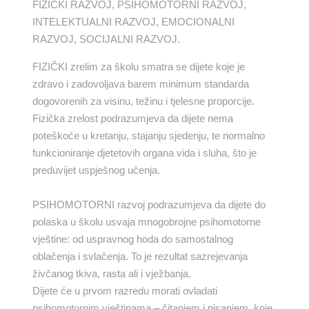
FIZIČKI RAZVOJ, PSIHOMOTORNI RAZVOJ,
INTELEKTUALNI RAZVOJ, EMOCIONALNI
RAZVOJ, SOCIJALNI RAZVOJ.
FIZIČKI zrelim za školu smatra se dijete koje je
zdravo i zadovoljava barem minimum standarda
dogovorenih za visinu, težinu i tjelesne proporcije.
Fizička zrelost podrazumjeva da dijete nema
poteškoće u kretanju, stajanju sjedenju, te normalno
funkcioniranje djetetovih organa vida i sluha, što je
preduvijet uspješnog učenja.
PSIHOMOTORNI razvoj podrazumjeva da dijete do
polaska u školu usvaja mnogobrojne psihomotorne
vještine: od uspravnog hoda do samostalnog
oblačenja i svlačenja. To je rezultat sazrejevanja
živčanog tkiva, rasta ali i vježbanja.
Dijete će u prvom razredu morati ovladati
psihomotornim vještinama – čitanjem i pisanjem, koje