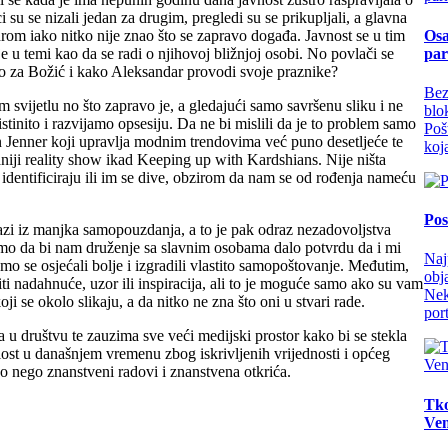
 su se nizali jedan za drugim, pregledi su se prikupljali, a glavna
Osa
drom iako nitko nije znao što se zapravo događa. Javnost se u tim
par
 u temi kao da se radi o njihovoj bližnjoj osobi. No povlači se
o za Božić i kako Aleksandar provodi svoje praznike?
Bez
m svijetlu no što zapravo je, a gledajući samo savršenu sliku i ne
blo
stinito i razvijamo opsesiju. Da ne bi mislili da je to problem samo
Poš
an Jenner koji upravlja modnim trendovima već puno desetljeće te
koja
daniji reality show ikad Keeping up with Kardshians. Nije ništa
identificiraju ili im se dive, obzirom da nam se od rođenja nameću
Pos
azi iz manjka samopouzdanja, a to je pak odraz nezadovoljstva
imo da bi nam druženje sa slavnim osobama dalo potvrdu da i mi
Naj
mo se osjećali bolje i izgradili vlastito samopoštovanje. Međutim,
ob
ti nadahnuće, uzor ili inspiracija, ali to je moguće samo ako su vam
Nek
oji se okolo slikaju, a da nitko ne zna što oni u stvari rade.
por
 u društvu te zauzima sve veći medijski prostor kako bi se stekla
alost u današnjem vremenu zbog iskrivljenih vrijednosti i općeg
vo nego znanstveni radovi i znanstvena otkrića.
Tko
Ven