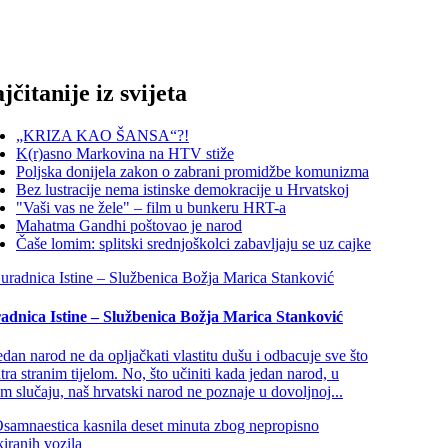
jčitanije iz svijeta
„KRIZA KAO ŠANSA“?!
K(r)asno Markovina na HTV stiže
Poljska donijela zakon o zabrani promidžbe komunizma
Bez lustracije nema istinske demokracije u Hrvatskoj
"Vaši vas ne žele" – film u bunkeru HRT-a
Mahatma Gandhi poštovao je narod
Čaše lomim: splitski srednjoškolci zabavljaju se uz cajke
adnica Istine – Službenica Božja Marica Stanković
edan narod ne da opljačkati vlastitu dušu i odbacuje sve što
tra stranim tijelom. No, što učiniti kada jedan narod, u
m slučaju, naš hrvatski narod ne poznaje u dovoljnoj...