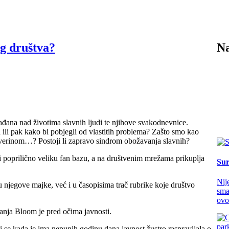
g društva?
Na
đana nad životima slavnih ljudi te njihove svakodnevnice.
a ili pak kako bi pobjegli od vlastitih problema? Zašto smo kao
verinom…? Postoji li zapravo sindrom obožavanja slavnih?
i poprilično veliku fan bazu, a na društvenim mrežama prikuplja
Sur
Nij
 njegove majke, već i u časopisima trač rubrike koje društvo
sma
ovo
anja Bloom je pred očima javnosti.
li se kada je ima nepunih godinu dana javnost žustro raspravljala o