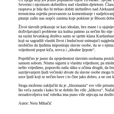
Severini i njezinom skrbništvu nad vlastitim djetetom. Članci
rasprava je bila tko bi trebao dobiti skrbništvo nad Aleksan
trenutcima osjetila prozvanom za komentiranje i sudjelovanje
pitanje zašto nas uopće zanima koje poklone je Bloom dobi
Život slavnih prikazuje se kao idealan, bez mane i u sjajnije
doživljavajući probleme iza kulisa patimo za nečim što nije i
na razini hrvatskog društva samo se sjetite klana Kardashi
koji su sagradili vlastiti život i budućnost snimajući najgle
neobično da ljudima imponiraju slavne osobe, da se s njima 
vrijednosti poput kiča, novca i „idealne ljepote“.
Poprilično je jasno da opsjednutost slavnim osobama proizl
samom sobom. Nismo sigurni u vlastitu vrijednost, pa misl
nešto vrijedimo, popravilo našu sliku u očima drugih, da bis
sazrijevanjem ljudi većinski shvate da slavne osobe mogu bi
uzor ljudi koji se nečim bave i to čine jako dobro, a ne oni k
Stoga možemo zaključiti da je „bloomania“ sve više prisutna
što veća zarada i kako bi se dobilo što više „klikova“. Naž
nezadovoljstva trač rubrika ima puno više utjecaja na društ
Autor: Nera Mihačić