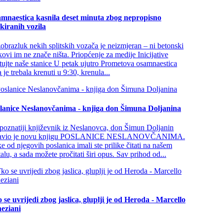
mnaestica kasnila deset minuta zbog nepropisno
kiranih vozila
obrazluk nekih splitskih vozača je neizmjeran – ni betonski
kovi im ne znače ništa. Priopćenje za medije Inicijative
tujte naše stanice U petak ujutro Prometova osamnaestica
 je trebala krenuti u 9:30, krenula...
lanice Neslanovčanima - knjiga don Šimuna Doljanina
poznatiji književnik iz Neslanovca, don Šimun Doljanin
javio je novu knjigu POSLANICE NESLANOVČANIMA.
e od njegovih poslanica imali ste prilike čitati na našem
talu, a sada možete pročitati širi opus. Sav prihod od...
 se uvrijedi zbog jaslica, gluplji je od Heroda - Marcello
eziani