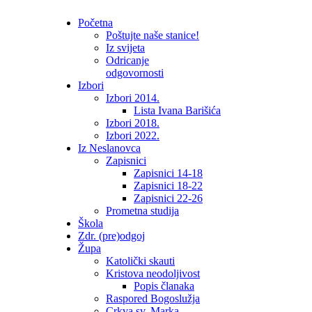
Početna
Poštujte naše stanice!
Iz svijeta
Odricanje
odgovornosti
Izbori
Izbori 2014.
Lista Ivana Barišića
Izbori 2018.
Izbori 2022.
Iz Neslanovca
Zapisnici
Zapisnici 14-18
Zapisnici 18-22
Zapisnici 22-26
Prometna studija
Škola
Zdr. (pre)odgoj
Župa
Katolički skauti
Kristova neodoljivost
Popis članaka
Raspored Bogoslužja
Crkva sv. Marka