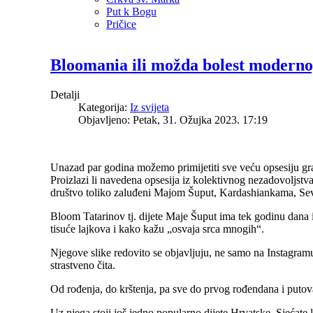
Put k Bogu
Pričice
Bloomania ili možda bolest moderno
Detalji
Kategorija:
Iz svijeta
Objavljeno: Petak, 31. Ožujka 2023. 17:19
Unazad par godina možemo primijetiti sve veću opsesiju gra
Proizlazi li navedena opsesija iz kolektivnog nezadovoljstv
društvo toliko zaluđeni Majom Šuput, Kardashiankama, Se
Bloom Tatarinov tj. dijete Maje Šuput ima tek godinu dana 
tisuće lajkova i kako kažu „osvaja srca mnogih“.
Njegove slike redovito se objavljuju, ne samo na Instagramu
strastveno čita.
Od rođenja, do krštenja, pa sve do prvog rođendana i putov
Uz njega stoji još jedno popularno dijete Hrvatske. Sjećate 