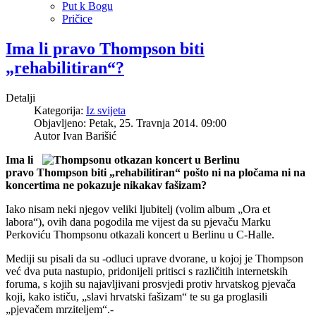
Put k Bogu
Pričice
Ima li pravo Thompson biti
„rehabilitiran“?
Detalji
Kategorija:
Iz svijeta
Objavljeno: Petak, 25. Travnja 2014. 09:00
Autor
Ivan Barišić
Ima li
pravo Thompson biti „rehabilitiran“ pošto ni na pločama ni na
koncertima ne pokazuje nikakav fašizam?
Iako nisam neki njegov veliki ljubitelj (volim album „Ora et
labora“), ovih dana pogodila me vijest da su pjevaču Marku
Perkoviću Thompsonu otkazali koncert u Berlinu u C-Halle.
Mediji su pisali da su -odluci uprave dvorane, u kojoj je Thompson
već dva puta nastupio, pridonijeli pritisci s različitih internetskih
foruma, s kojih su najavljivani prosvjedi protiv hrvatskog pjevača
koji, kako ističu, „slavi hrvatski fašizam“ te su ga proglasili
„pjevačem mrziteljem“.-