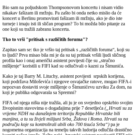
Bio sam na poljudskom Thompsonovom koncertu i nisam vidio
nikakav fašizam ili mržnju. Pa zašto bi onda netko mislio da će
koncert u Berlinu promovirati fašizam ili mržnju, ako je dio iste
turneje i imaju isti ili sličan program? To bi možda bilo pitanje za
one koji su tražili zabranu koncerta.
Tko to vrši "pritisak s različitih foruma"?
Zapitao sam se: tko je vršio taj pritisak s „različitih foruma“, koji su
to ljudi? Prva misao bila mi je da su taj pritisak vršili ljudi sličnog
profila kao i onaj američki asistent povijesti čije su „stručno
mišljenje“ koristili u FIFI kad su odlučivali o kazni za Šimunića.
Kako je taj Barry M. Lituchy, asistent povijesti srpskih korijena,
koji podržava Miloševića i njegove osvajačke ratove, mogao FIFA-i
nepozvan dostaviti svoje mišljenje o Šimunićevu uzviku Za dom, na
koji je publika odgovarala sa Spremni?
FIFA od njega ništa nije tražila, ali ju je on svejedno opskrbio svojim
živopisnim stavovima o događajima prije 7 desetljeća
(„Hrvati su za
vrijeme NDH na današnjem teritoriju Republike Hrvatske bili
manjina, a tu su živjeli milijuni Srba, Židova i Roma. Hrvati su na
području koje su kontrolirali ubili oko 700 tisuća Srba“)
pa je
nogometna organizacija na temelju takvih ludorija odlučila drastično