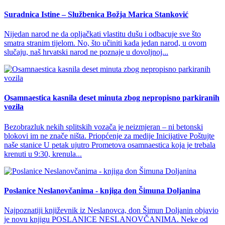
Suradnica Istine – Službenica Božja Marica Stanković
Nijedan narod ne da opljačkati vlastitu dušu i odbacuje sve što
smatra stranim tijelom. No, što učiniti kada jedan narod, u ovom
slučaju, naš hrvatski narod ne poznaje u dovoljnoj...
Osamnaestica kasnila deset minuta zbog nepropisno parkiranih
vozila
Bezobrazluk nekih splitskih vozača je neizmjeran – ni betonski
blokovi im ne znače ništa. Priopćenje za medije Inicijative Poštujte
naše stanice U petak ujutro Prometova osamnaestica koja je trebala
krenuti u 9:30, krenula...
Poslanice Neslanovčanima - knjiga don Šimuna Doljanina
Najpoznatiji književnik iz Neslanovca, don Šimun Doljanin objavio
je novu knjigu POSLANICE NESLANOVČANIMA. Neke od