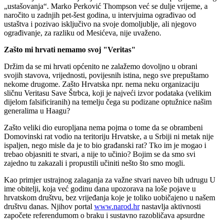
„ustašovanja“. Marko Perković Thompson već se dulje vrijeme, a
naročito u zadnjih pet-šest godina, u intervjuima ograđivao od
ustaštva i pozivao isključivo na svoje domoljublje, ali njegovo
ograđivanje, za razliku od Mesićeva, nije uvaženo.
Zašto mi hrvati nemamo svoj "Veritas"
Držim da se mi hrvati općenito ne zalažemo dovoljno u obrani
svojih stavova, vrijednosti, povijesnih istina, nego sve prepuštamo
nekome drugome. Zašto Hrvatska npr. nema neku organizaciju
sličnu Veritasu Save Štrbca, koji je najveći izvor podataka (velikim
dijelom falsificiranih) na temelju čega su podizane optužnice našim
generalima u Haagu?
Zašto veliki dio europljana nema pojma o tome da se obrambeni
Domovinski rat vodio na teritoriju Hrvatske, a u Srbiji ni metak nije
ispaljen, nego misle da je to bio građanski rat? Tko im je mogao i
trebao objasniti te stvari, a nije to učinio? Bojim se da smo svi
zajedno tu zakazali i propustili učiniti nešto što smo mogli.
Kao primjer ustrajnog zalaganja za važne stvari naveo bih udrugu U
ime obitelji, koja već godinu dana upozorava na loše pojave u
hrvatskom društvu, bez vrijeđanja koje je toliko uobičajeno u našem
društvu danas. Njihov portal
www.narod.hr
nastavlja aktivnosti
započete referendumom o braku i sustavno razobličava apsurdne