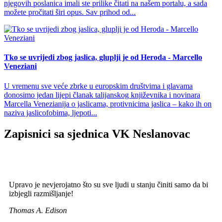
njegovih poslanica imali ste prilike čitati na našem portalu, a sada
možete pročitati širi opus. Sav prihod od...
Tko se uvrijedi zbog jaslica, gluplji je od Heroda - Marcello
Veneziani
U vremenu sve veće zbrke u europskim društvima i glavama
donosimo jedan lijepi članak talijanskog književnika i novinara
Marcella Venezianija o jaslicama, protivnicima jaslica – kako ih on
naziva jaslicofobima, ljepoti...
Zapisnici sa sjednica VK Neslanovac
Upravo je nevjerojatno što su sve ljudi u stanju činiti samo da bi
izbjegli razmišljanje!
Thomas A. Edison