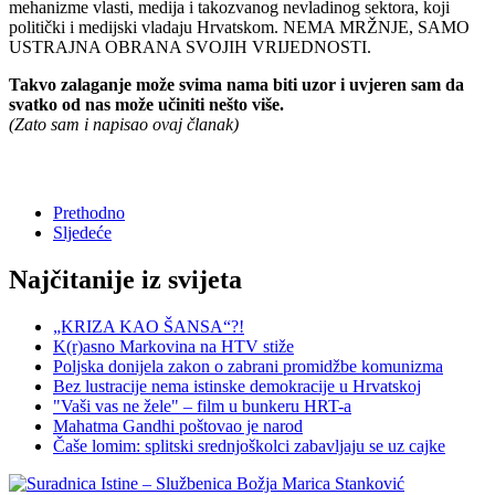
mehanizme vlasti, medija i takozvanog nevladinog sektora, koji
politički i medijski vladaju Hrvatskom. NEMA MRŽNJE, SAMO
USTRAJNA OBRANA SVOJIH VRIJEDNOSTI.
Takvo zalaganje može svima nama biti uzor i uvjeren sam da
svatko od nas može učiniti nešto više.
(Zato sam i napisao ovaj članak)
Prethodno
Sljedeće
Najčitanije iz svijeta
„KRIZA KAO ŠANSA“?!
K(r)asno Markovina na HTV stiže
Poljska donijela zakon o zabrani promidžbe komunizma
Bez lustracije nema istinske demokracije u Hrvatskoj
"Vaši vas ne žele" – film u bunkeru HRT-a
Mahatma Gandhi poštovao je narod
Čaše lomim: splitski srednjoškolci zabavljaju se uz cajke