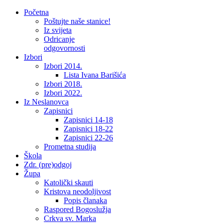
Početna
Poštujte naše stanice!
Iz svijeta
Odricanje
odgovornosti
Izbori
Izbori 2014.
Lista Ivana Barišića
Izbori 2018.
Izbori 2022.
Iz Neslanovca
Zapisnici
Zapisnici 14-18
Zapisnici 18-22
Zapisnici 22-26
Prometna studija
Škola
Zdr. (pre)odgoj
Župa
Katolički skauti
Kristova neodoljivost
Popis članaka
Raspored Bogoslužja
Crkva sv. Marka