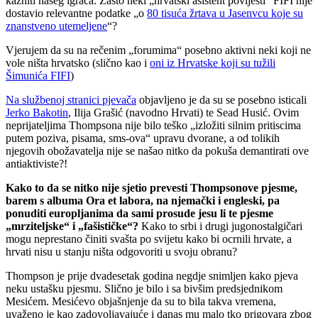
kazniti našeg igrača. Zašto neki „hrvatski asistent povijesti“ FIFI nije
dostavio relevantne podatke „o
80 tisuća žrtava u Jasenvcu koje su
znanstveno utemeljene
“?
Vjerujem da su na rečenim „forumima“ posebno aktivni neki koji ne
vole ništa hrvatsko (slično kao i
oni iz Hrvatske koji su tužili
Šimunića FIFI
)
Na službenoj stranici pjevača
objavljeno je da su se posebno isticali
Jerko Bakotin
, Ilija Grašić (navodno Hrvati) te Sead Husić. Ovim
neprijateljima Thompsona nije bilo teško „izložiti silnim pritiscima
putem poziva, pisama, sms-ova“ upravu dvorane, a od tolikih
njegovih obožavatelja nije se našao nitko da pokuša demantirati ove
antiaktiviste?!
Kako to da se nitko nije sjetio prevesti Thompsonove pjesme,
barem s albuma Ora et labora, na njemački i engleski, pa
ponuditi europljanima da sami prosude jesu li te pjesme
„mrziteljske“ i „fašističke“?
Kako to srbi i drugi jugonostalgičari
mogu neprestano činiti svašta po svijetu kako bi ocrnili hrvate, a
hrvati nisu u stanju ništa odgovoriti u svoju obranu?
Thompson je prije dvadesetak godina negdje snimljen kako pjeva
neku ustašku pjesmu. Slično je bilo i sa bivšim predsjednikom
Mesićem. Mesićevo objašnjenje da su to bila takva vremena,
uvaženo je kao zadovoljavajuće i danas mu malo tko prigovara zbog