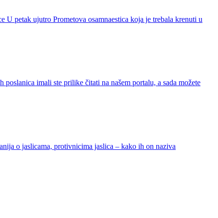
ice U petak ujutro Prometova osamnaestica koja je trebala krenuti u
nica imali ste prilike čitati na našem portalu, a sada možete
ija o jaslicama, protivnicima jaslica – kako ih on naziva