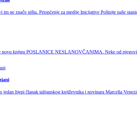
 im ne znače ništa. Priopćenje za medije Inicijative Poštujte naše stan
o je novu knjigu POSLANICE NESLANOVČANIMA. Neke od njegovih posla
ziani
dan lijepi članak talijanskog književnika i novinara Marcella Venezian