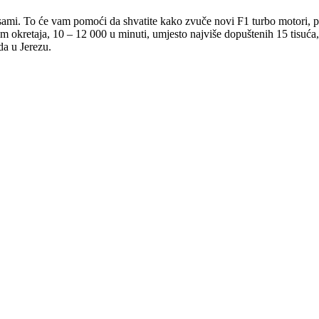
e sami. To će vam pomoći da shvatite kako zvuče novi F1 turbo motori, p
m okretaja, 10 – 12 000 u minuti, umjesto najviše dopuštenih 15 tisuća,
da u Jerezu.