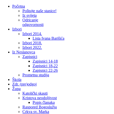
Početna
Poštujte naše stanice!
Iz svijeta
Odricanje
odgovornosti
Izbori
Izbori 2014.
Lista Ivana Barišića
Izbori 2018.
Izbori 2022.
Iz Neslanovca
Zapisnici
Zapisnici 14-18
Zapisnici 18-22
Zapisnici 22-26
Prometna studija
Škola
Zdr. (pre)odgoj
Župa
Katolički skauti
Kristova neodoljivost
Popis članaka
Raspored Bogoslužja
Crkva sv. Marka