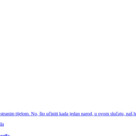
 stranim tijelom. No, što učiniti kada jedan narod, u ovom slučaju, naš h
ozila