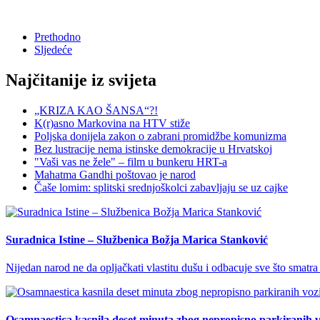
Prethodno
Sljedeće
Najčitanije iz svijeta
„KRIZA KAO ŠANSA“?!
K(r)asno Markovina na HTV stiže
Poljska donijela zakon o zabrani promidžbe komunizma
Bez lustracije nema istinske demokracije u Hrvatskoj
"Vaši vas ne žele" – film u bunkeru HRT-a
Mahatma Gandhi poštovao je narod
Čaše lomim: splitski srednjoškolci zabavljaju se uz cajke
Suradnica Istine – Službenica Božja Marica Stanković
Nijedan narod ne da opljačkati vlastitu dušu i odbacuje sve što smatra
Osamnaestica kasnila deset minuta zbog nepropisno parkiranih v