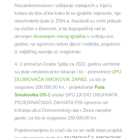
Nezainteresiranost i odbijanje vladajućih u Vijeću
kotara da išta učine kako bi se igralište napravilo, nije
obeshrabrilo ljude iz ZNN-a. Nastavili su vršiti pritisak
na službe u Banovini, a taj dugogodišnji rad je
okrunjen
otvaranjem novog igrališta
u svibnju ove
godine, na ogromnu radost djece i roditelja, pogotovo
iz najbližeg naselja uz magistralu.
4. U proračun Grada Splita za 2022. godinu uvrštene
su dvije neslanovačke lokacije i to: - prometnice
UPU
DUJMOVAČA-SMOKOVIK ZAPAD
, za što je
osigurano 200.000,00 kn, - projektiranje
Puta
Smokovika OS-1
unutar DPU ZA DIO OBUHVATA
POJEDINAČNOG ZAHVATA P26-sjeverno od
križanja ulica Domovinskog rata i Zbora narodne
garde, za što je osigurano 150.000,00 kn.
Pojednostavljeno to znači da će se raditi idejni projekti
za urbanizaciju područja
DUJMOVAČA-SMOKOVIK