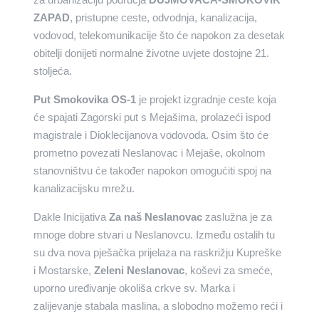
ZAPAD
, pristupne ceste, odvodnja, kanalizacija,
vodovod, telekomunikacije što će napokon za desetak
obitelji donijeti normalne životne uvjete dostojne 21.
stoljeća.
Put Smokovika OS-1
je projekt izgradnje ceste koja
će spajati Zagorski put s Mejašima, prolazeći ispod
magistrale i Dioklecijanova vodovoda. Osim što će
prometno povezati Neslanovac i Mejaše, okolnom
stanovništvu će također napokon omogućiti spoj na
kanalizacijsku mrežu.
Dakle Inicijativa
Za naš Neslanovac
zaslužna je za
mnoge dobre stvari u Neslanovcu. Između ostalih tu
su dva nova pješačka prijelaza na raskrižju Kupreške
i Mostarske,
Zeleni Neslanovac
, koševi za smeće,
uporno uređivanje okoliša crkve sv. Marka i
zalijevanje stabala maslina, a slobodno možemo reći i