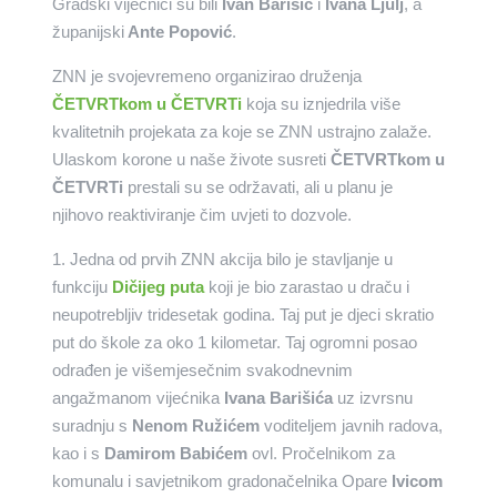
Gradski vijećnici su bili
Ivan Barišić
i
Ivana Ljulj
, a
županijski
Ante Popović
.
ZNN je svojevremeno organizirao druženja
ČETVRTkom u ČETVRTi
koja su iznjedrila više
kvalitetnih projekata za koje se ZNN ustrajno zalaže.
Ulaskom korone u naše živote susreti
ČETVRTkom u
ČETVRTi
prestali su se održavati, ali u planu je
njihovo reaktiviranje čim uvjeti to dozvole.
1. Jedna od prvih ZNN akcija bilo je stavljanje u
funkciju
Dičijeg puta
koji je bio zarastao u draču i
neupotrebljiv tridesetak godina. Taj put je djeci skratio
put do škole za oko 1 kilometar. Taj ogromni posao
odrađen je višemjesečnim svakodnevnim
angažmanom vijećnika
Ivana Barišića
uz izvrsnu
suradnju s
Nenom Ružićem
voditeljem javnih radova,
kao i s
Damirom Babićem
ovl. Pročelnikom za
komunalu i savjetnikom gradonačelnika Opare
Ivicom