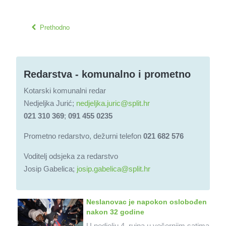
Prethodno
Redarstva - komunalno i prometno
Kotarski komunalni redar
Nedjeljka Jurić;
nedjeljka.juric@split.hr
021 310 369
;
091 455 0235
Prometno redarstvo, dežurni telefon
021 682 576
Voditelj odsjeka za redarstvo
Josip Gabelica;
josip.gabelica@split.hr
Neslanovac je napokon oslobođen
nakon 32 godine
U nedjelju 4. rujna u večernjim satima