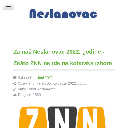
Raspored Bogoslužja
Crkva sv. Marka
Put k Bogu
Pričice
Za naš Neslanovac 2022. godine -
Zašto ZNN ne ide na kotarske izbore
Kategorija:
Izbori 2022.
Objavljeno: Petak, 05. Kolovoza 2022. 10:58
Autor
Portal Neslanovac
Pregledi: 1560