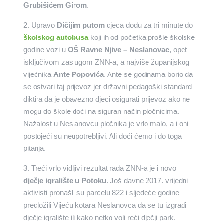
Grubišićem Girom
.
2. Upravo
Dičijim putom
djeca dođu za tri minute do
školskog autobusa
koji ih od početka prošle školske
godine vozi u
OŠ Ravne Njive – Neslanovac
, opet
isključivom zaslugom ZNN-a, a najviše županijskog
vijećnika
Ante Popovića
. Ante se godinama borio da
se ostvari taj prijevoz jer državni pedagoški standard
diktira da je obavezno djeci osigurati prijevoz ako ne
mogu do škole doći na siguran način pločnicima.
Nažalost u Neslanovcu pločnika je vrlo malo, a i oni
postojeći su neupotrebljivi. Ali doći ćemo i do toga
pitanja.
3. Treći vrlo vidljivi rezultat rada ZNN-a je i novo
dječje igralište u Potoku
. Još davne 2017. vrijedni
aktivisti pronašli su parcelu 822 i sljedeće godine
predložili Vijeću kotara Neslanovca da se tu izgradi
dječje igralište ili kako netko voli reći dječji park.