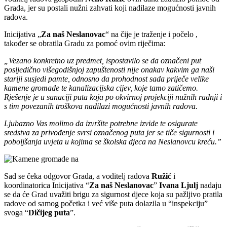
Grada, jer su postali nužni zahvati koji nadilaze mogućnosti javnih
radova.
Inicijativa „
Za naš Neslanovac
“ na čije je traženje i počelo ,
također se obratila Gradu za pomoć ovim riječima:
„Vezano konkretno uz predmet, ispostavilo se da označeni put
posljedično višegodišnjoj zapuštenosti nije onakav kakvim ga naši
stariji susjedi pamte, odnosno da prohodnost sada priječe velike
kamene gromade te kanalizacijska cijev, koje tamo zatičemo.
Rješenje je u sanaciji puta koja po okvirnoj projekciji nužnih radnji i
s tim povezanih troškova nadilazi mogućnosti javnih radova.
Ljubazno Vas molimo da izvršite potrebne izvide te osigurate
sredstva za privođenje svrsi označenog puta jer se tiče sigurnosti i
poboljšanja uvjeta u kojima se školska djeca na Neslanovcu kreću.”
Sad se čeka odgovor Grada, a voditelj radova
Ružić
i
koordinatorica Inicijativa “
Za naš Neslanovac
”
Ivana Ljulj
nadaju
se da će Grad uvažiti brigu za sigurnost djece koja su pažljivo pratila
radove od samog početka i već više puta dolazila u “inspekciju”
svoga “
Dičijeg puta
”.