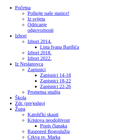
Početna
Poštujte naše stanice!
Iz svijeta
Odricanje
odgovornosti
Izbori
Izbori 2014.
Lista Ivana Barišića
Izbori 2018.
Izbori 2022.
Iz Neslanovca
Zapisnici
Zapisnici 14-18
Zapisnici 18-22
Zapisnici 22-26
Prometna studija
Škola
Zdr. (pre)odgoj
Župa
Katolički skauti
Kristova neodoljivost
Popis članaka
Raspored Bogoslužja
Crkva sv. Marka