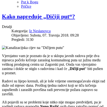
Put k Bogu
Pričice
Kako napreduje „Dičiji put“?
Detalji
Kategorija:
Iz Neslanovca
Objavljeno: Subota, 07. Travnja 2018. 09:28
Pregledi: 3130
Vjerojatno vam je poznato da je u sklopu javnih radova prije dva
mjeseca počelo krčenje zaraslog komunalnog puta uz južnu među
velikog prodajnog centra uz Zagorski put. Onda vas vjerojatno
zanima i dokle se stiglo s radovima i kad će „
Dičiji put
“ biti pušten
u promet.
Radovi su lijepo krenuli, ali je loše vrijeme onemogućavalo ekipi rad
duže od mjesec dana. Prošlog tjedna radovi koji se tiču krčenja
zapuštenih i zaraslih površina radi prevencije požara zapravo su
završili.
Ali pojavili su se problemi koje nitko nije mogao predvidjeti, pa je
voditelj radova gospodin
Neno Ružić
ovih dana zatražio pomoć od