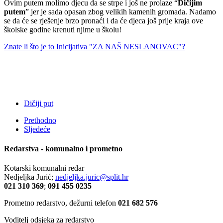
Ovim putem molimo djecu da se strpe i još ne prolaze “
Dičijim
putem
” jer je sada opasan zbog velikih kamenih gromada. Nadamo
se da će se rješenje brzo pronaći i da će djeca još prije kraja ove
školske godine krenuti njime u školu!
Znate li što je to Inicijativa "ZA NAŠ NESLANOVAC"?
Dičiji put
Prethodno
Sljedeće
Redarstva - komunalno i prometno
Kotarski komunalni redar
Nedjeljka Jurić;
nedjeljka.juric@split.hr
021 310 369
;
091 455 0235
Prometno redarstvo, dežurni telefon
021 682 576
Voditelj odsjeka za redarstvo