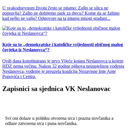
U svakodnevnom životu često se pitamo: Zašto se ulica ne
popravlja? Zašto ne dobijemo park za djecu? Kome da se žalimo
kad nešto ne valja? Odgovore na ta pitanja mnogi građani...
Koje su to „demokratske i katoličke vrijednosti običnog malog
čovjeka iz Neslanovca“?
Ovih dana konstituirano je prvo Vijeće kotara Neslanovca u kojem
HDZ nema većinu. Nakon 32 godine njihova neuspješnog vođenja
Neslanovca, vođenje je preuzela koalicija Nezavisne liste Ante
Popovića i Centra.
Zapisnici sa sjednica VK Neslanovac
Svi oni dolaze u politiku otvorena srca i prazna novčanika a
odlaze zatvorena srca i puna novčanika.