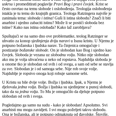
uskrsu
i promeditirati poglavlje
Pravi Bog i pravi čovjek
. Krist se
često osvrtao na temu slobode i oslobođenja. Teologija oslobođenja
istakla je tu temu do krajnjih granica. Teologa Ratzingera najviše je
zanimala tema:
sloboda i istina!
Guši li istina slobodu? Znači li biti
anarhist i ujedno zabaciti istinu? Može li se postići sloboda bez
istine? Kako nas istina oslobađa? Kako laž zarobljava?
Spuštajući se na samo dno ove problematike, teolog Ratzinger se
uhvatio za konop
sjedinjenja dviju naravi
u Isusu kristu. U Njemu je
potpuno božanska i ljudska narav. Ta činjenica omogućuje i
postizanje
božanske slobode
. On je slobodan kao Bog i ujedno kao
čovjek. Sloboda je vezana uz
slobodnu volju
. Nitko nije slobodan
ako mu je volja uhvaćena u neko od ropstava. Najdublja sloboda je
u onome tko je slobodan od svih i od svega, a sam od sebe se stavlja
za sve. Slobodan je i od samoga sebe. Nije rob svoje volje.
Najdublje je ropstvo onoga koji robuje samome sebi.
U Kristu su bile dvije volje. Božja i ljudska. Ipak, u Njemu je
djelovala
jedna volja
. Božja i ljudska su ujedinjene u punoj slobodi,
tako da su
jedna volja
. To Mu je omogućilo da djeluje potpuno
slobodan od svih i svega.
Pogledajmo ga samo na sudu - kako je slobodan! Apsolutno. Svi
anarhisti mu mogu zavidjeti. I svi mogu poželjeti takvu slobodu.
Ona je božanska, ali je potpuno odmaknuta od đavolske. Štoviše,