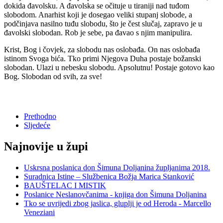
dokida đavolsku. A đavolska se očituje u tiraniji nad tuđom
slobodom. Anarhist koji je dosegao veliki stupanj slobode, a
podčinjava nasilno tuđu slobodu, što je čest slučaj, zapravo je u
đavolski slobodan. Rob je sebe, pa đavao s njim manipulira.
Krist, Bog i čovjek, za slobodu nas oslobađa. On nas oslobađa
istinom Svoga bića. Tko primi Njegova Duha postaje božanski
slobodan. Ulazi u nebesku slobodu. Apsolutnu! Postaje gotovo kao
Bog. Slobodan od svih, za sve!
Prethodno
Sljedeće
Najnovije u župi
Uskrsna poslanica don Šimuna Doljanina župljanima 2018.
Suradnica Istine – Službenica Božja Marica Stanković
BAUŠTELAC I MISTIK
Poslanice Neslanovčanima - knjiga don Šimuna Doljanina
Tko se uvrijedi zbog jaslica, gluplji je od Heroda - Marcello
Veneziani