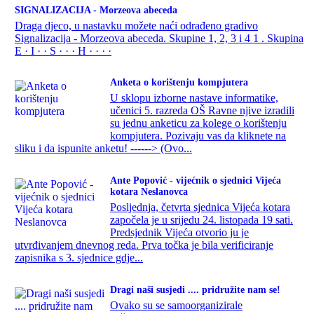
SIGNALIZACIJA - Morzeova abeceda
Draga djeco, u nastavku možete naći odrađeno gradivo
Signalizacija - Morzeova abeceda. Skupine 1, 2, 3 i 4 1 . Skupina
E · I · · S · · · H · · · ·
Anketa o korištenju kompjutera
U sklopu izborne nastave informatike,
učenici 5. razreda OŠ Ravne njive izradili
su jednu anketicu za kolege o korištenju
kompjutera. Pozivaju vas da kliknete na
sliku i da ispunite anketu! ------> (Ovo...
Ante Popović - vijećnik o sjednici Vijeća
kotara Neslanovca
Posljednja, četvrta sjednica Vijeća kotara
započela je u srijedu 24. listopada 19 sati.
Predsjednik Vijeća otvorio ju je
utvrđivanjem dnevnog reda. Prva točka je bila verificiranje
zapisnika s 3. sjednice gdje...
Dragi naši susjedi .... pridružite nam se!
Ovako su se samoorganizirale