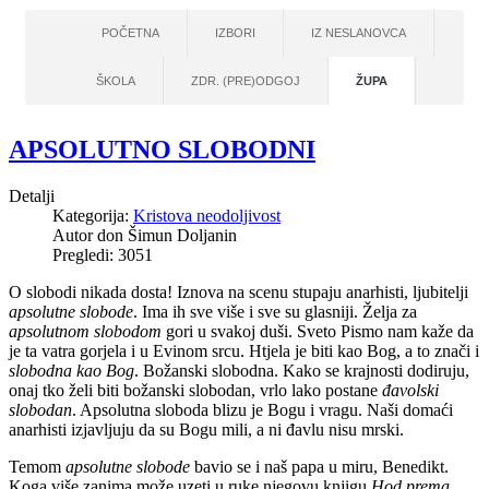
POČETNA
IZBORI
IZ NESLANOVCA
ŠKOLA
ZDR. (PRE)ODGOJ
ŽUPA
APSOLUTNO SLOBODNI
Detalji
Kategorija:
Kristova neodoljivost
Autor
don Šimun Doljanin
Pregledi: 3051
O slobodi nikada dosta! Iznova na scenu stupaju anarhisti, ljubitelji
apsolutne slobode
. Ima ih sve više i sve su glasniji. Želja za
apsolutnom slobodom
gori u svakoj duši. Sveto Pismo nam kaže da
je ta vatra gorjela i u Evinom srcu. Htjela je biti kao Bog, a to znači i
slobodna kao Bog
. Božanski slobodna. Kako se krajnosti dodiruju,
onaj tko želi biti božanski slobodan, vrlo lako postane
đavolski
slobodan
. Apsolutna sloboda blizu je Bogu i vragu. Naši domaći
anarhisti izjavljuju da su Bogu mili, a ni đavlu nisu mrski.
Temom
apsolutne slobode
bavio se i naš papa u miru, Benedikt.
Koga više zanima može uzeti u ruke njegovu knjigu
Hod prema