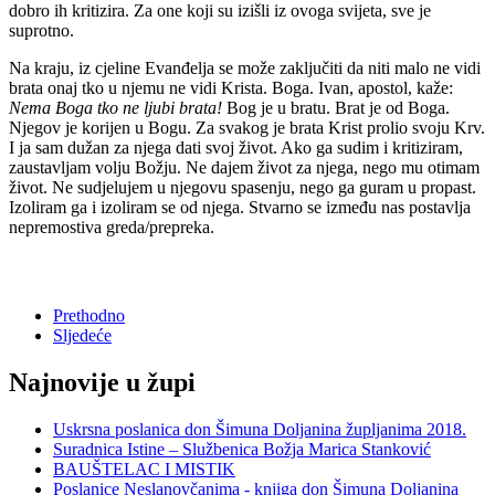
dobro ih kritizira. Za one koji su izišli iz ovoga svijeta, sve je
suprotno.
Na kraju, iz cjeline Evanđelja se može zaključiti da niti malo ne vidi
brata onaj tko u njemu ne vidi Krista. Boga. Ivan, apostol, kaže:
Nema Boga tko ne ljubi brata!
Bog je u bratu. Brat je od Boga.
Njegov je korijen u Bogu. Za svakog je brata Krist prolio svoju Krv.
I ja sam dužan za njega dati svoj život. Ako ga sudim i kritiziram,
zaustavljam volju Božju. Ne dajem život za njega, nego mu otimam
život. Ne sudjelujem u njegovu spasenju, nego ga guram u propast.
Izoliram ga i izoliram se od njega. Stvarno se između nas postavlja
nepremostiva greda/prepreka.
Prethodno
Sljedeće
Najnovije u župi
Uskrsna poslanica don Šimuna Doljanina župljanima 2018.
Suradnica Istine – Službenica Božja Marica Stanković
BAUŠTELAC I MISTIK
Poslanice Neslanovčanima - knjiga don Šimuna Doljanina