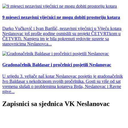
9 mjeseci nezavisni vijećnici ne mogu dobiti prostoriju kotara
Darko Vučković i Ivan Barišić, nezavisni vijećnici u Vijeću kotara
Neslanovac još prošle godine osmislili su projekt ČETVRTkom u
ČETVRTi. Namjera im je bila pokrenuti redovite susrete sa
stanovnicima Neslanovca...
Gradonačelnik Baldasar i pročelnici posjetili Neslanovac
U srijedu 3. veljače naš kotar Neslanovac posjetio je gradonačelnik
Ivo Baldasar s nekolicinom svojih pročelnika. Gosti su više od sat
vremena slušali o problemima kotareva Brda, Neslanovac i Ravne
njive...
Zapisnici sa sjednica VK Neslanovac