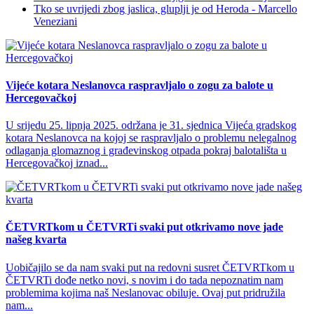
Tko se uvrijedi zbog jaslica, gluplji je od Heroda - Marcello
Veneziani
Vijeće kotara Neslanovca raspravljalo o zogu za balote u
Hercegovačkoj
U srijedu 25. lipnja 2025. održana je 31. sjednica Vijeća gradskog
kotara Neslanovca na kojoj se raspravljalo o problemu nelegalnog
odlaganja glomaznog i građevinskog otpada pokraj balotališta u
Hercegovačkoj iznad...
ČETVRTkom u ČETVRTi svaki put otkrivamo nove jade
našeg kvarta
Uobičajilo se da nam svaki put na redovni susret ČETVRTkom u
ČETVRTi dođe netko novi, s novim i do tada nepoznatim nam
problemima kojima naš Neslanovac obiluje. Ovaj put pridružila
nam...