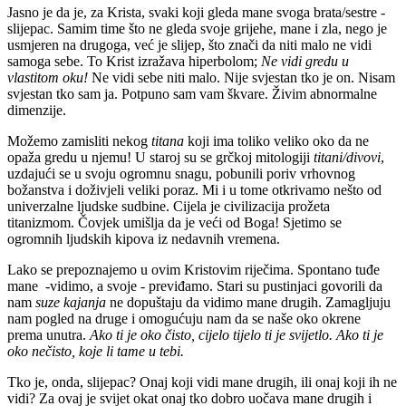
Jasno je da je, za Krista, svaki koji gleda mane svoga brata/sestre -
slijepac. Samim time što ne gleda svoje grijehe, mane i zla, nego je
usmjeren na drugoga, već je slijep, što znači da niti malo ne vidi
samoga sebe. To Krist izražava hiperbolom;
Ne vidi gredu u
vlastitom oku!
Ne vidi sebe niti malo. Nije svjestan tko je on. Nisam
svjestan tko sam ja. Potpuno sam vam škvare. Živim abnormalne
dimenzije.
Možemo zamisliti nekog
titana
koji ima toliko veliko oko da ne
opaža gredu u njemu! U staroj su se grčkoj mitologiji
titani/divovi
,
uzdajući se u svoju ogromnu snagu, pobunili poriv vrhovnog
božanstva i doživjeli veliki poraz. Mi i u tome otkrivamo nešto od
univerzalne ljudske sudbine. Cijela je civilizacija prožeta
titanizmom. Čovjek umišlja da je veći od Boga! Sjetimo se
ogromnih ljudskih kipova iz nedavnih vremena.
Lako se prepoznajemo u ovim Kristovim riječima. Spontano tuđe
mane -vidimo, a svoje - previđamo. Stari su pustinjaci govorili da
nam
suze kajanja
ne dopuštaju da vidimo mane drugih. Zamagljuju
nam pogled na druge i omogućuju nam da se naše oko okrene
prema unutra.
Ako ti je oko čisto, cijelo tijelo ti je svijetlo. Ako ti je
oko nečisto, koje li tame u tebi.
Tko je, onda, slijepac? Onaj koji vidi mane drugih, ili onaj koji ih ne
vidi? Za ovaj je svijet okat onaj tko dobro uočava mane drugih i