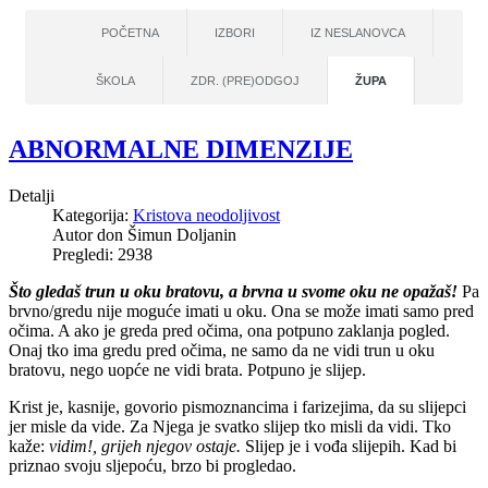
POČETNA
IZBORI
IZ NESLANOVCA
ŠKOLA
ZDR. (PRE)ODGOJ
ŽUPA
ABNORMALNE DIMENZIJE
Detalji
Kategorija:
Kristova neodoljivost
Autor
don Šimun Doljanin
Pregledi: 2938
Što gledaš trun u oku bratovu, a brvna u svome oku ne opažaš!
Pa
brvno/gredu nije moguće imati u oku. Ona se može imati samo pred
očima. A ako je greda pred očima, ona potpuno zaklanja pogled.
Onaj tko ima gredu pred očima, ne samo da ne vidi trun u oku
bratovu, nego uopće ne vidi brata. Potpuno je slijep.
Krist je, kasnije, govorio pismoznancima i farizejima, da su slijepci
jer misle da vide. Za Njega je svatko slijep tko misli da vidi. Tko
kaže:
vidim!, grijeh njegov ostaje.
Slijep je i vođa slijepih. Kad bi
priznao svoju sljepoću, brzo bi progledao.