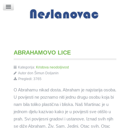
Raspored Bogoslužja
Crkva sv. Marka
Put k Bogu
Pričice
ABRAHAMOVO LICE
Kategorija:
Kristova neodoljivost
Autor
don Šimun Doljanin
Pregledi: 3765
O Abrahamu nikad dosta. Abraham je najstarija osoba.
U povijesti ne poznamo niti jednu drugu osobu koja bi
nam bila toliko plastična i bliska. Naš Martinac je u
jednom djelu kazivao kako je u povijesti sve otišlo u
prah. Svi povijesni gradovi i ustanove. Iznad svih njih
se diže Abraham. Živ. Sam. Jedini. Otac svih. Otac