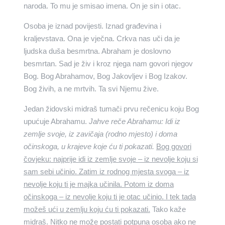
naroda. To mu je smisao imena. On je sin i otac.
Osoba je iznad povijesti. Iznad građevina i
kraljevstava. Ona je vječna. Crkva nas uči da je
ljudska duša besmrtna. Abraham je doslovno
besmrtan. Sad je živ i kroz njega nam govori njegov
Bog. Bog Abrahamov, Bog Jakovljev i Bog Izakov.
Bog živih, a ne mrtvih. Ta svi Njemu žive.
Jedan židovski midraš tumači prvu rečenicu koju Bog
upućuje Abrahamu.
Jahve reče Abrahamu: Idi iz
zemlje svoje, iz zavičaja (rodno mjesto) i doma
očinskoga, u krajeve koje ću ti pokazati.
Bog govori
čovjeku: najprije idi iz zemlje svoje – iz nevolje koju si
sam sebi učinio. Zatim iz rodnog mjesta svoga – iz
nevolje koju ti je majka učinila. Potom iz doma
očinskoga – iz nevolje koju ti je otac učinio. I tek tada
možeš ući u zemlju koju ću ti pokazati.
Tako kaže
midraš. Nitko ne može postati potpuna osoba ako ne