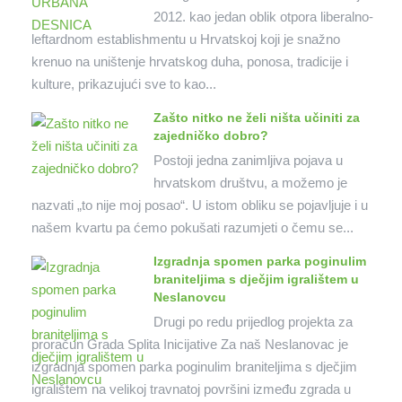
2012. kao jedan oblik otpora liberalno-
leftardnom establishmentu u Hrvatskoj koji je snažno
krenuo na uništenje hrvatskog duha, ponosa, tradicije i
kulture, prikazujući sve to kao...
Zašto nitko ne želi ništa učiniti za
zajedničko dobro?
Postoji jedna zanimljiva pojava u
hrvatskom društvu, a možemo je
nazvati „to nije moj posao“. U istom obliku se pojavljuje i u
našem kvartu pa ćemo pokušati razumjeti o čemu se...
Izgradnja spomen parka poginulim
braniteljima s dječjim igralištem u
Neslanovcu
Drugi po redu prijedlog projekta za
proračun Grada Splita Inicijative Za naš Neslanovac je
izgradnja spomen parka poginulim braniteljima s dječjim
igralištem na velikoj travnatoj površini između zgrada u