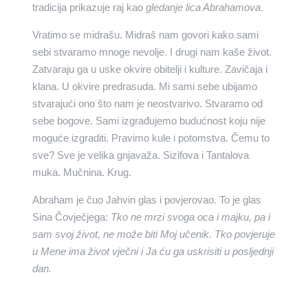
tradicija prikazuje raj kao
gledanje lica Abrahamova
.
Vratimo se midrašu. Midraš nam govori kako sami
sebi stvaramo mnoge nevolje. I drugi nam kaše život.
Zatvaraju ga u uske okvire obitelji i kulture. Zavičaja i
klana. U okvire predrasuda. Mi sami sebe ubijamo
stvarajući ono što nam je neostvarivo. Stvaramo od
sebe bogove. Sami izgrađujemo budućnost koju nije
moguće izgraditi. Pravimo kule i potomstva. Čemu to
sve? Sve je velika gnjavaža. Sizifova i Tantalova
muka. Mučnina. Krug.
Abraham je čuo Jahvin glas i povjerovao. To je glas
Sina Čovječjega:
Tko ne mrzi svoga oca i majku, pa i
sam svoj život, ne može biti Moj učenik. Tko povjeruje
u Mene ima život vječni i Ja ću ga uskrisiti u posljednji
dan.