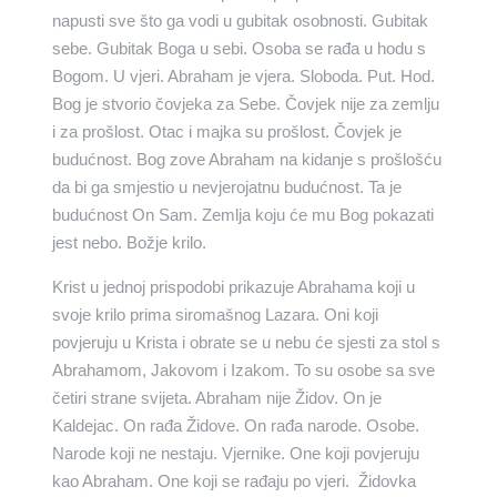
napusti sve što ga vodi u gubitak osobnosti. Gubitak
sebe. Gubitak Boga u sebi. Osoba se rađa u hodu s
Bogom. U vjeri. Abraham je vjera. Sloboda. Put. Hod.
Bog je stvorio čovjeka za Sebe. Čovjek nije za zemlju
i za prošlost. Otac i majka su prošlost. Čovjek je
budućnost. Bog zove Abraham na kidanje s prošlošću
da bi ga smjestio u nevjerojatnu budućnost. Ta je
budućnost On Sam. Zemlja koju će mu Bog pokazati
jest nebo. Božje krilo.
Krist u jednoj prispodobi prikazuje Abrahama koji u
svoje krilo prima siromašnog Lazara. Oni koji
povjeruju u Krista i obrate se u nebu će sjesti za stol s
Abrahamom, Jakovom i Izakom. To su osobe sa sve
četiri strane svijeta. Abraham nije Židov. On je
Kaldejac. On rađa Židove. On rađa narode. Osobe.
Narode koji ne nestaju. Vjernike. One koji povjeruju
kao Abraham. One koji se rađaju po vjeri. Židovka