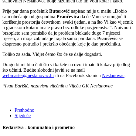
stanovnici Neslanovca bolje razumjeli tko im vodi kotar i kako.
Prije par dana pročelnik
Butorović
napisao mi je u mailu „Dobio
sam obećanje od gospodina
Prančevića
da će Vam se omogućiti
korištenje prostorija četvrtkom, svaki tjedan, a na što Vi kao vijećnik
u gradskom kotaru imate pravo bez odluke povjerenstva“. Naivno i
brzopleto sam pomislio da je problem blokade duge 7 mjeseci
riješen, ali moja zabluda je trajala samo par dana.
Prančević
se
ekspresno potrudio i prekršio obećanje koje je dao pročelniku.
Toliko za sada. Vidjet ćemo što će se dalje događati.
Drago bi mi bilo čuti što vi kažete na ovo i imate li kakav prijedlog
što učiniti. Budite slobodni javiti se na mail
webmaster@neslanovac.hr
ili na Facebook stranicu
Neslanovac
.
*Ivan Barišić, nezavisni vijećnik u Vijeću GK Neslanovac
Prethodno
Sljedeće
Redarstva - komunalno i prometno