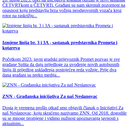
ČETVRTkom u ČETVRTi. Građani su nam skrenuli pozornost na
opasnost koju predstavlja brza vožnja neodgovornih vozača kroz
rotor na raskrižju...
Izmjene linija br. 3 i 3A - sastanak predstavnika Prometa i
kotareva
Početkom 2023. javni gradski prijevoznik Promet pozvao je sve
građane Splita da daju prijedloge za uvođenje novih autobusnih
linija ili prijedlog usklađenja postojećeg reda vožnje. Prije dva
dana građani su preko medija...
ZNN - Građanska inicijativa Za naš Neslanovac
Dosta je vremena prošlo otkad smo objavili članak o Inicijativi Za
naš Neslanovac, koju skraćeno nazivamo ZNN. Od 2018. dogodile
su se mnoge promjene i vidimo nužnost upoznavanja javnosti s
aktualnim...