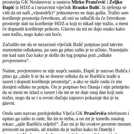
prostorija GK Neslanovac u sastavu
Mirko Prančević
i
Željko
Đapić
iz HDZ-a i nezavisni vijećnik
Branko Bulić
. Iz rješenja se
vidi da mi naši „vlastodršci“ jednostavno ne daju gušta. Tražio sam
korištenje prostorija četvrtkom, ali oni su odlučili da će četvrtkom
prostorije dati na korištenje HDZ-u koji to nikad nije tražio, a meni
će dopustiti korištenje petkom. Glavno da mi ne daju onako kako
sam tražio, nego kako oni hoće.
Začudilo me da se nezavisni vijećnik Bulić potpisao pod takvim
sramotnim odlukama, pa sam ga pitao zašto je to učinio. Nasmijalo
me kad sam čuo kako je došlo do tog potpisa pod „odluke
povjerenstva“.
Naime, povjerenstvo se nije uopće sastalo, Đapić je nazvao Bulića i
pitao ga „slaže li se da se donese odluka da se Barišiću izađe u
susret i dopusti korištenje prostorija“, a ako se slaže onda će mu
donijeti odluke na potpis. On je potpisao bez čitanja i nije primijetio
da se meni ne izlazi u susret i da mi se ne daje onaj dan koji sam
tražio, nego da se i u ovom slučaju zapravo pokazuje tko je tu
glavni.
Onda sam nazvao predsjednika Vijeća GK
Prančevića
telefonom i
upitao ga zašto to rade, što im to treba, a on mi je između ostalog
rekao: „ajde Barišiću odjebi!“. Žao mi je što ovakve prostote moram
prenositi na portalu, ali mislim da je nužno kako bi čitatelji i