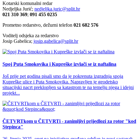
Kotarski komunalni redar
Nedjeljka Jurić;
nedjeljka.juric@split.hr
021 310 369
;
091 455 0235
Prometno redarstvo, dežurni telefon
021 682 576
Voditelj odsjeka za redarstvo
Josip Gabelica;
josip.gabelica@split.hr
Spoj Puta Smokovika i Kupreške izvlači se iz naftalina
Još prije pet godina pisali smo da je pokrenuta izgradnja spoja
Kupreške ulice i Puta Smokovika. Napravljen je geodetsko
situacijski nacrt preklopljen sa katastrom te na temelju njega i idejni
projekt...
ČETVRTkom u ČETVRTi - zanimljivi prijedlozi za rotor "kod
Stepinca"
26. lipnja 2025. opet na inicijativu građana održan je novi sastanak