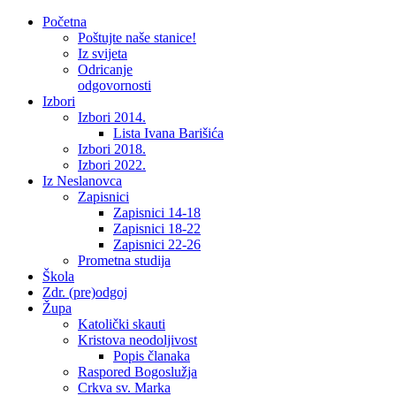
Početna
Poštujte naše stanice!
Iz svijeta
Odricanje
odgovornosti
Izbori
Izbori 2014.
Lista Ivana Barišića
Izbori 2018.
Izbori 2022.
Iz Neslanovca
Zapisnici
Zapisnici 14-18
Zapisnici 18-22
Zapisnici 22-26
Prometna studija
Škola
Zdr. (pre)odgoj
Župa
Katolički skauti
Kristova neodoljivost
Popis članaka
Raspored Bogoslužja
Crkva sv. Marka