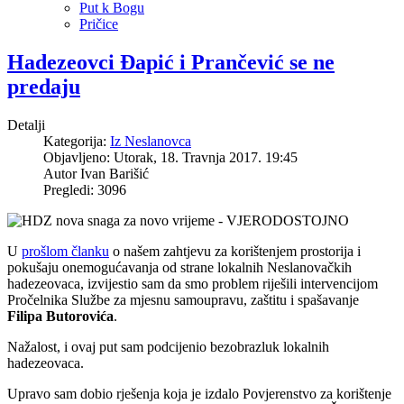
Put k Bogu
Pričice
Hadezeovci Đapić i Prančević se ne
predaju
Detalji
Kategorija:
Iz Neslanovca
Objavljeno: Utorak, 18. Travnja 2017. 19:45
Autor
Ivan Barišić
Pregledi: 3096
U
prošlom članku
o našem zahtjevu za korištenjem prostorija i
pokušaju onemogućavanja od strane lokalnih Neslanovačkih
hadezeovaca, izvijestio sam da smo problem riješili intervencijom
Pročelnika Službe za mjesnu samoupravu, zaštitu i spašavanje
Filipa Butorovića
.
Nažalost, i ovaj put sam podcijenio bezobrazluk lokalnih
hadezeovaca.
Upravo sam dobio rješenja koja je izdalo Povjerenstvo za korištenje