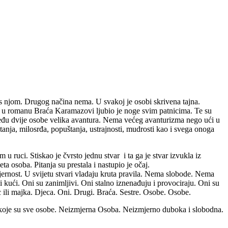
 s njom. Drugog načina nema. U svakoj je osobi skrivena tajna.
 u romanu Braća Karamazovi ljubio je noge svim patnicima. Te su
 između dvije osobe velika avantura. Nema većeg avanturizma nego ući u
tanja, milosrđa, popuštanja, ustrajnosti, mudrosti kao i svega onoga
u ruci. Stiskao je čvrsto jednu stvar i ta ga je stvar izvukla iz
ta osoba. Pitanja su prestala i nastupio je očaj.
mjernost. U svijetu stvari vladaju kruta pravila. Nema slobode. Nema
 kući. Oni su zanimljivi. Oni stalno iznenađuju i provociraju. Oni su
ac ili majka. Djeca. Oni. Drugi. Braća. Sestre. Osobe. Osobe.
od koje su sve osobe. Neizmjerna Osoba. Neizmjerno duboka i slobodna.