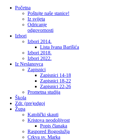
Početna
Poštujte naše stanice!
Iz svijeta
Odricanje
odgovornosti
Izbori
Izbori 2014.
Lista Ivana Barišića
Izbori 2018.
Izbori 2022.
Iz Neslanovca
Zapisnici
Zapisnici 14-18
Zapisnici 18-22
Zapisnici 22-26
Prometna studija
Škola
Zdr. (pre)odgoj
Župa
Katolički skauti
Kristova neodoljivost
Popis članaka
Raspored Bogoslužja
Crkva sv. Marka