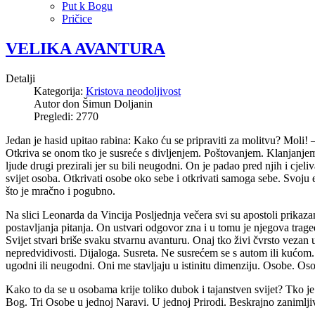
Put k Bogu
Pričice
VELIKA AVANTURA
Detalji
Kategorija:
Kristova neodoljivost
Autor
don Šimun Doljanin
Pregledi: 2770
Jedan je hasid upitao rabina: Kako ću se pripraviti za molitvu? Moli
Otkriva se onom tko je susreće s divljenjem. Poštovanjem. Klanjanj
ljude drugi prezirali jer su bili neugodni. On je padao pred njih i cj
svijet osoba. Otkrivati osobe oko sebe i otkrivati samoga sebe. Svoju 
što je mračno i pogubno.
Na slici Leonarda da Vincija Posljednja večera svi su apostoli prikazan
postavljanja pitanja. On ustvari odgovor zna i u tomu je njegova tragedi
Svijet stvari briše svaku stvarnu avanturu. Onaj tko živi čvrsto vezan
nepredvidivosti. Dijaloga. Susreta. Ne susrećem se s autom ili kućom. 
ugodni ili neugodni. Oni me stavljaju u istinitu dimenziju. Osobe. Osob
Kako to da se u osobama krije toliko dubok i tajanstven svijet? Tko 
Bog. Tri Osobe u jednoj Naravi. U jednoj Prirodi. Beskrajno zanimlj