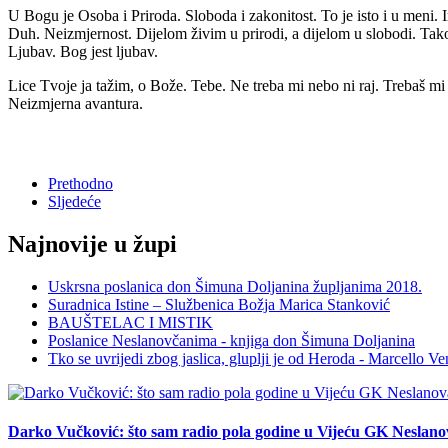
U Bogu je Osoba i Priroda. Sloboda i zakonitost. To je isto i u meni.
Duh. Neizmjernost. Dijelom živim u prirodi, a dijelom u slobodi. Tako
Ljubav. Bog jest ljubav.
Lice Tvoje ja tažim, o Bože. Tebe. Ne treba mi nebo ni raj. Trebaš mi
Neizmjerna avantura.
Prethodno
Sljedeće
Najnovije u župi
Uskrsna poslanica don Šimuna Doljanina župljanima 2018.
Suradnica Istine – Službenica Božja Marica Stanković
BAUŠTELAC I MISTIK
Poslanice Neslanovčanima - knjiga don Šimuna Doljanina
Tko se uvrijedi zbog jaslica, gluplji je od Heroda - Marcello Ve
Darko Vučković: što sam radio pola godine u Vijeću GK Neslano