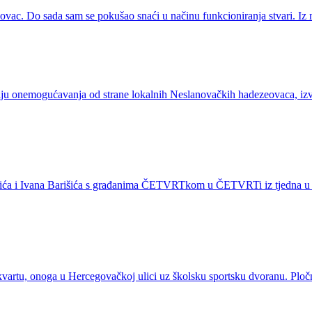
ac. Do sada sam se pokušao snaći u načinu funkcioniranja stvari. Iz mo
aju onemogućavanja od strane lokalnih Neslanovačkih hadezeovaca, izvi
 i Ivana Barišića s građanima ČETVRTkom u ČETVRTi iz tjedna u tjedan
kvartu, onoga u Hercegovačkoj ulici uz školsku sportsku dvoranu. Pločn