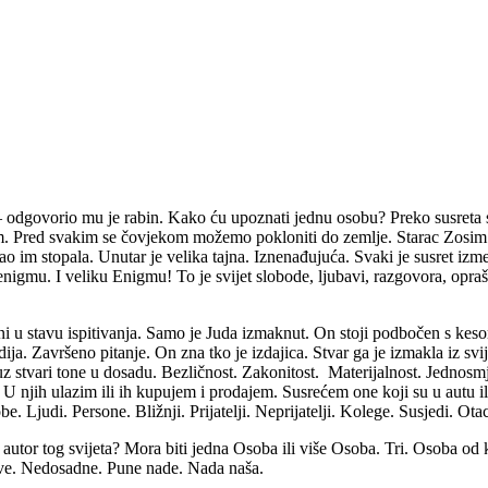
! – odgovorio mu je rabin. Kako ću upoznati jednu osobu? Preko susreta
em. Pred svakim se čovjekom možemo pokloniti do zemlje. Starac Zosim
elivao im stopala. Unutar je velika tajna. Iznenađujuća. Svaki je susret
enigmu. I veliku Enigmu! To je svijet slobode, ljubavi, razgovora, opraš
i u stavu ispitivanja. Samo je Juda izmaknut. On stoji podbočen s kesom 
ja. Završeno pitanje. On zna tko je izdajica. Stvar ga je izmakla iz svije
 uz stvari tone u dosadu. Bezličnost. Zakonitost. Materijalnost. Jednos
U njih ulazim ili ih kupujem i prodajem. Susrećem one koji su u autu ili
e. Ljudi. Persone. Bližnji. Prijatelji. Neprijatelji. Kolege. Susjedi. Ot
je autor tog svijeta? Mora biti jedna Osoba ili više Osoba. Tri. Osoba 
ive. Nedosadne. Pune nade. Nada naša.