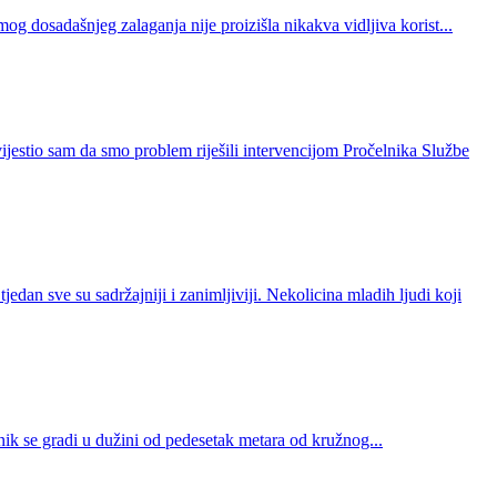
g dosadašnjeg zalaganja nije proizišla nikakva vidljiva korist...
jestio sam da smo problem riješili intervencijom Pročelnika Službe
 sve su sadržajniji i zanimljiviji. Nekolicina mladih ljudi koji
ik se gradi u dužini od pedesetak metara od kružnog...