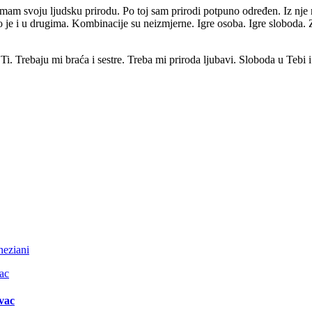
 Imam svoju ljudsku prirodu. Po toj sam prirodi potpuno određen. Iz nje
 je i u drugima. Kombinacije su neizmjerne. Igre osoba. Igre sloboda. 
 Ti. Trebaju mi braća i sestre. Treba mi priroda ljubavi. Sloboda u Teb
neziani
vac