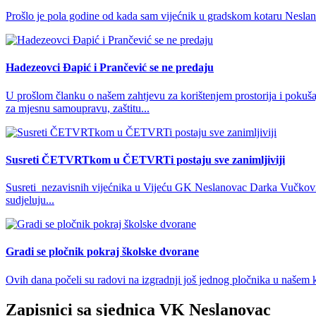
Prošlo je pola godine od kada sam vijećnik u gradskom kotaru Neslanov
Hadezeovci Đapić i Prančević se ne predaju
U prošlom članku o našem zahtjevu za korištenjem prostorija i pokuš
za mjesnu samoupravu, zaštitu...
Susreti ČETVRTkom u ČETVRTi postaju sve zanimljiviji
Susreti nezavisnih vijećnika u Vijeću GK Neslanovac Darka Vučkovića
sudjeluju...
Gradi se pločnik pokraj školske dvorane
Ovih dana počeli su radovi na izgradnji još jednog pločnika u našem 
Zapisnici sa sjednica VK Neslanovac