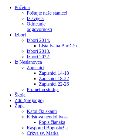
Početna
Poštujte naše stanice!
Iz svijeta
Odricanje
odgovornosti
Izbori
Izbori 2014.
Lista Ivana Barišića
Izbori 2018.
Izbori 2022.
Iz Neslanovca
Zapisnici
Zapisnici 14-18
Zapisnici 18-22
Zapisnici 22-26
Prometna studija
Škola
Zdr. (pre)odgoj
Župa
Katolički skauti
Kristova neodoljivost
Popis članaka
Raspored Bogoslužja
Crkva sv. Marka