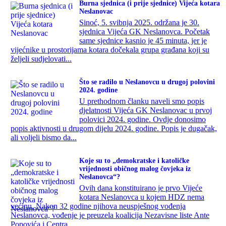
Burna sjednica (i prije sjednice) Vijeća kotara
Neslanovac
Sinoć, 5. svibnja 2025. održana je 30.
sjednica Vijeća GK Neslanovca. Početak
same sjednice kasnio je 45 minuta, jer je
vijećnike u prostorijama kotara dočekala grupa građana koji su
željeli sudjelovati...
Što se radilo u Neslanovcu u drugoj polovini
2024. godine
U prethodnom članku naveli smo popis
djelatnosti Vijeća GK Neslanovac u prvoj
polovici 2024. godine. Ovdje donosimo
popis aktivnosti u drugom dijelu 2024. godine. Popis je dugačak,
ali voljeli bismo da...
Koje su to „demokratske i katoličke
vrijednosti običnog malog čovjeka iz
Neslanovca“?
Ovih dana konstituirano je prvo Vijeće
kotara Neslanovca u kojem HDZ nema
većinu. Nakon 32 godine njihova neuspješnog vođenja
Neslanovca, vođenje je preuzela koalicija Nezavisne liste Ante
Popovića i Centra.