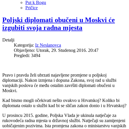
Put k Bogu
Pričice
Poljski diplomati obučeni u Moskvi će
izgubiti svoja radna mjesta
Detalji
Kategorija:
Iz Neslanovca
Objavljeno: Utorak, 29. Studenog 2016. 20:47
Pregledi: 3494
Pravo i pravda želi ubrzati najavljene promjene u poljskoj
diplomaciji. Nakon izmjena i dopuna Zakona, svoj rad u službi
vanjskih poslova će među ostalim završiti diplomati obučeni u
Moskvi.
Kad bismo mogli očekivati nešto ovakvo u Hrvatskoj? Koliko bi
diplomata ostalo u službi kad bi se sličan zakon donio i u Hrvatskoj?
U prosincu 2015. godine, Poljska Vlada je ukinula natječaje za
rukovodeća radna mjesta u državnoj službi. Natječaji su zamijenjeni
uobičajenim pozivima. Ista promjena zakona o ministarstvu vanjskih