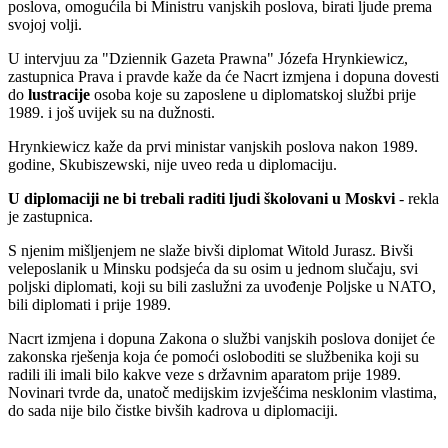
poslova, omogućila bi Ministru vanjskih poslova, birati ljude prema
svojoj volji.
U intervjuu za "Dziennik Gazeta Prawna" Józefa Hrynkiewicz,
zastupnica Prava i pravde kaže da će Nacrt izmjena i dopuna dovesti
do
lustracije
osoba koje su zaposlene u diplomatskoj službi prije
1989. i još uvijek su na dužnosti.
Hrynkiewicz kaže da prvi ministar vanjskih poslova nakon 1989.
godine, Skubiszewski, nije uveo reda u diplomaciju.
U diplomaciji ne bi trebali raditi ljudi školovani u Moskvi
- rekla
je zastupnica.
S njenim mišljenjem ne slaže bivši diplomat Witold Jurasz. Bivši
veleposlanik u Minsku podsjeća da su osim u jednom slučaju, svi
poljski diplomati, koji su bili zaslužni za uvođenje Poljske u NATO,
bili diplomati i prije 1989.
Nacrt izmjena i dopuna Zakona o službi vanjskih poslova donijet će
zakonska rješenja koja će pomoći osloboditi se službenika koji su
radili ili imali bilo kakve veze s državnim aparatom prije 1989.
Novinari tvrde da, unatoč medijskim izvješćima nesklonim vlastima,
do sada nije bilo čistke bivših kadrova u diplomaciji.