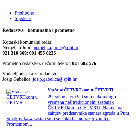
Prethodno
Sljedeće
Redarstva - komunalno i prometno
Kotarski komunalni redar
Nedjeljka Jurić;
nedjeljka.juric@split.hr
021 310 369
;
091 455 0235
Prometno redarstvo, dežurni telefon
021 682 576
Voditelj odsjeka za redarstvo
Josip Gabelica;
josip.gabelica@split.hr
Vraća se ČETVRTkom u ČETVRTi
29. svibnja održali smo nakon dugo
vremena naš tradicionalni sastanak
ČETVRTkom u ČETVRTi. Naime, na
zahtjev predstavnika stanara zgrade u Putu
Smokovika 4, sastali smo se kako bismo razgovarali o
Prometnom...