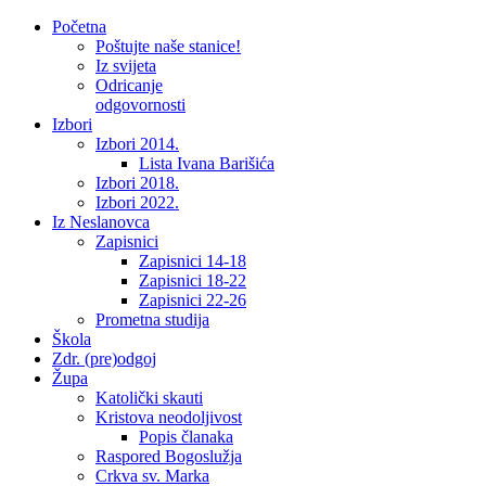
Početna
Poštujte naše stanice!
Iz svijeta
Odricanje
odgovornosti
Izbori
Izbori 2014.
Lista Ivana Barišića
Izbori 2018.
Izbori 2022.
Iz Neslanovca
Zapisnici
Zapisnici 14-18
Zapisnici 18-22
Zapisnici 22-26
Prometna studija
Škola
Zdr. (pre)odgoj
Župa
Katolički skauti
Kristova neodoljivost
Popis članaka
Raspored Bogoslužja
Crkva sv. Marka