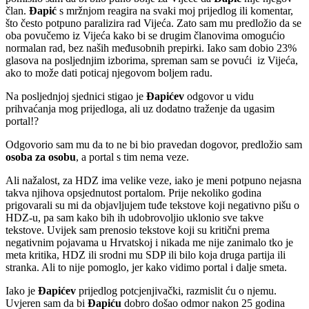
član.
Đapić
s mržnjom reagira na svaki moj prijedlog ili komentar,
što često potpuno paralizira rad Vijeća. Zato sam mu predložio da se
oba povučemo iz Vijeća kako bi se drugim članovima omogućio
normalan rad, bez naših međusobnih prepirki. Iako sam dobio 23%
glasova na posljednjim izborima, spreman sam se povući iz Vijeća,
ako to može dati poticaj njegovom boljem radu.
Na posljednjoj sjednici stigao je
Đapićev
odgovor u vidu
prihvaćanja mog prijedloga, ali uz dodatno traženje da ugasim
portal!?
Odgovorio sam mu da to ne bi bio pravedan dogovor, predložio sam
osoba za osobu
, a portal s tim nema veze.
Ali nažalost, za HDZ ima velike veze, iako je meni potpuno nejasna
takva njihova opsjednutost portalom. Prije nekoliko godina
prigovarali su mi da objavljujem tuđe tekstove koji negativno pišu o
HDZ-u, pa sam kako bih ih udobrovoljio uklonio sve takve
tekstove. Uvijek sam prenosio tekstove koji su kritični prema
negativnim pojavama u Hrvatskoj i nikada me nije zanimalo tko je
meta kritika, HDZ ili srodni mu SDP ili bilo koja druga partija ili
stranka. Ali to nije pomoglo, jer kako vidimo portal i dalje smeta.
Iako je
Đapićev
prijedlog potcjenjivački, razmislit ću o njemu.
Uvjeren sam da bi
Đapiću
dobro došao odmor nakon 25 godina