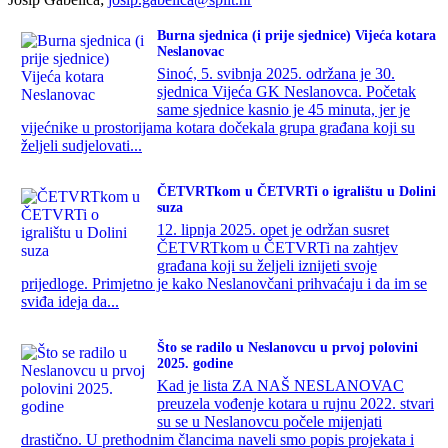
Burna sjednica (i prije sjednice) Vijeća kotara
Neslanovac
Sinoć, 5. svibnja 2025. održana je 30.
sjednica Vijeća GK Neslanovca. Početak
same sjednice kasnio je 45 minuta, jer je
vijećnike u prostorijama kotara dočekala grupa građana koji su
željeli sudjelovati...
ČETVRTkom u ČETVRTi o igralištu u Dolini
suza
12. lipnja 2025. opet je održan susret
ČETVRTkom u ČETVRTi na zahtjev
građana koji su željeli iznijeti svoje
prijedloge. Primjetno je kako Neslanovčani prihvaćaju i da im se
sviđa ideja da...
Što se radilo u Neslanovcu u prvoj polovini
2025. godine
Kad je lista ZA NAŠ NESLANOVAC
preuzela vođenje kotara u rujnu 2022. stvari
su se u Neslanovcu počele mijenjati
drastično. U prethodnim člancima naveli smo popis projekata i