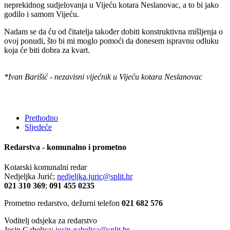
neprekidnog sudjelovanja u Vijeću kotara Neslanovac, a to bi jako
godilo i samom Vijeću.
Nadam se da ću od čitatelja također dobiti konstruktivna mišljenja o
ovoj ponudi, što bi mi moglo pomoći da donesem ispravnu odluku
koja će biti dobra za kvart.
*Ivan Barišić - nezavisni vijećnik u Vijeću kotara Neslanovac
Prethodno
Sljedeće
Redarstva - komunalno i prometno
Kotarski komunalni redar
Nedjeljka Jurić;
nedjeljka.juric@split.hr
021 310 369
;
091 455 0235
Prometno redarstvo, dežurni telefon
021 682 576
Voditelj odsjeka za redarstvo
Josip Gabelica;
josip.gabelica@split.hr