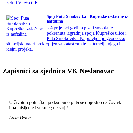
radnji Vijeća GK...
Spoj Puta Smokovika i Kupreške izvlači se iz
naftalina
Još prije pet godina pisali smo da je
pokrenuta izgradnja spoja Kupreške ulice i
Puta Smokovika. Napravljen je geodetsko
situacijski nacrt preklopljen sa katastrom te na temelju njega i
idejni projekt...
Zapisnici sa sjednica VK Neslanovac
U životu i političkoj praksi puno puta se dogodilo da čovjek
ima mišljenje iza kojeg ne stoji!
Luka Bebić