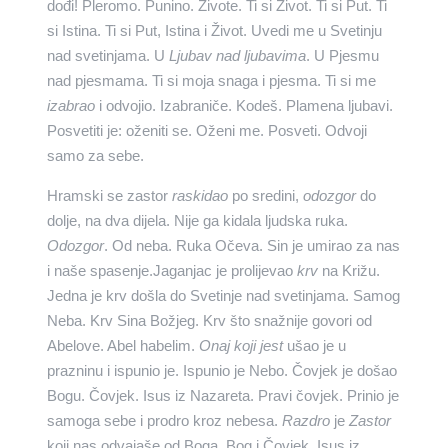
dođi! Pleromo. Punino. Živote. Ti si Život. Ti si Put. Ti
si Istina. Ti si Put, Istina i Život. Uvedi me u Svetinju
nad svetinjama. U
Ljubav nad ljubavima
. U Pjesmu
nad pjesmama. Ti si moja snaga i pjesma. Ti si me
izabrao
i odvojio. Izabraniče. Kodeš. Plamena ljubavi.
Posvetiti je: oženiti se. Oženi me. Posveti. Odvoji
samo za sebe.
Hramski se zastor
raskidao
po sredini,
odozgor
do
dolje, na dva dijela. Nije ga kidala ljudska ruka.
Odozgor
. Od neba. Ruka Očeva. Sin je umirao za nas
i naše spasenje.Jaganjac je prolijevao
krv
na Križu.
Jedna je krv došla do Svetinje nad svetinjama. Samog
Neba. Krv Sina Božjeg. Krv što snažnije govori od
Abelove. Abel habelim.
Onaj koji jest
ušao je u
prazninu i ispunio je. Ispunio je Nebo. Čovjek je došao
Bogu. Čovjek. Isus iz Nazareta. Pravi čovjek. Prinio je
samoga sebe i prodro kroz nebesa.
Razdro
je
Zastor
koji nas odvajaše od Boga. Bog i Čovjek, Isus iz