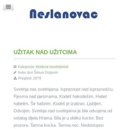
Raspored Bogoslužja
Crkva sv. Marka
Put k Bogu
Pričice
UŽITAK NAD UŽITCIMA
Kategorija:
Kristova neodoljivost
Autor
don Šimun Doljanin
Pregledi: 2679
Svetinja nas svetinjama. Ispraznost nad ispraznošću.
Pjesma nad pjesmama. Kodeš hakodešim. Habel
habelim. Šir haširim.
Kodeš
je
izabran
.
Ljubljen
.
Odvojen.
Svetinja nad svetinjama
je bila odvojena od
ostalog dijela Hrama. Bila je u obliku
kocke
. Bez
prozora. Tamna kocka. Tamna noć. Nedostupno