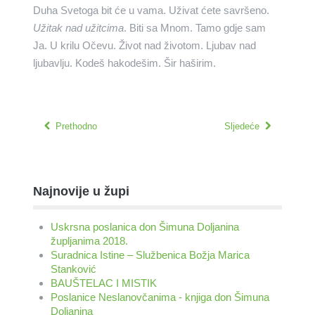
Duha Svetoga bit će u vama. Uživat ćete savršeno.
Užitak nad užitcima
. Biti sa Mnom. Tamo gdje sam
Ja. U krilu Očevu. Život nad životom. Ljubav nad
ljubavlju. Kodeš hakodešim. Šir haširim.
Prethodno
Sljedeće
Najnovije u župi
Uskrsna poslanica don Šimuna Doljanina
župljanima 2018.
Suradnica Istine – Službenica Božja Marica
Stanković
BAUŠTELAC I MISTIK
Poslanice Neslanovčanima - knjiga don Šimuna
Doljanina