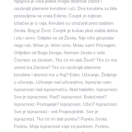
Njegova je ruka jedina mogla dodirnuti zastor i
razdvojiti plamene kerubine i ući.
Dva kerubina su bila
postavljena na vrata Edena.
Čovjek je istjeran
.
Izbačen je iz raja. Kerubini su stražarili pred stablom
života. Bog je Život. Čovjek je kušao plod stabla dobra
i zla i umro. Odijelio se od Života. Nije više gospodar
nego rob. Mrtav je. Mrtvi smo. Mrtav sam! Priznajem.
Odijeljen od Boga živoga. Nemam života u sebi.
Čeznem za životom. Tko će mi dati Život? Tko će me
uvesti iza
Zastora
? Tko će razdvojiti plamene
kerubine i dovesti me u Raj? Eden. Uživanje. Življenje
u uživanju.
Uživanje nad uživanjima
. Isprazan sam.
Ispraznost nad ispraznošću. Abel habelim. Ispraznost.
Sve je ispraznost. Rad? Ispraznost. Budućnost?
Ispraznost. Postojanje? Ispraznost. Užici? Ispraznost.
Sve je ispraznost - veli Propovjednik. Sve je
ispraznost. Tko će mi dati puninu? Puninu života.
Puninu. Moja ispraznost
vapi
za puninom. Punino,