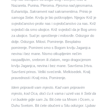
Nazareta. Punina. Pleroma.
Pjesma nad pjesmama
.
Euharistija.
Sakrament nad sakramentima
. Prinio je
samoga Sebe
. Krvlju je bio poškropljen. Njegov Križ je
svjedočanstvo
protiv nas i
svjedočanstvo
za nas. Križ
svjedoči da smo ubojice. Križ svjedoči da je Bog umro
za ubojice. Sud je:
oproštenje i milosrđe
. Odozgor do
dolje. Odozgor. Milost. Pomirenje. Besplatno
pomirenje. Pomireni smo s Bogom krvlju Jaganjca
nevina i bez mane. Nismo otkupljenim nečim
raspadljivim, srebrom ili zlatom, nego dragocjenom
krvlju Jaganjca, nevina i bez mane. Savršena žrtva.
Savršeni prinos. Veliki svećenik. Melkisedek. Kralj
pravednosti i Kralj mira. Pomirenje.
Idem pripraviti vam mjesto. Kad vam pripravim
mjesto, kod Oca, doći ću k vama i uzeti vas k Sebi da
i vi budete gdje sam Ja.
Bit ćete sa Mnom i Ocem, u
Duhu Svetom. Bit ćete obučeni u Silu
odozgor
. Ljubav