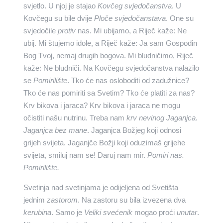
svjetlo. U njoj je stajao
Kovčeg svjedočanstva
. U
Kovčegu su bile dvije
Ploče svjedočanstava
. One su
svjedočile
protiv
nas. Mi ubijamo, a Riječ kaže: Ne
ubij. Mi štujemo idole, a Riječ kaže: Ja sam Gospodin
Bog Tvoj, nemaj drugih bogova. Mi bludničimo, Riječ
kaže: Ne bludniči. Na Kovčegu svjedočanstva nalazilo
se
Pomirilište
. Tko će nas osloboditi od zadužnice?
Tko će nas pomiriti sa Svetim? Tko će platiti za nas?
Krv bikova i jaraca? Krv bikova i jaraca ne mogu
očistiti našu nutrinu. Treba nam
krv nevinog Jaganjca
.
Jaganjca bez mane
. Jaganjca Božjeg koji odnosi
grijeh svijeta. Jaganjče Božji koji oduzimaš grijehe
svijeta, smiluj nam se! Daruj nam mir.
Pomiri nas.
Pomirilište.
Svetinja nad svetinjama je odijeljena od Svetišta
jednim
zastorom
. Na zastoru su bila izvezena dva
kerubina
. Samo je
Veliki svećenik
mogao proći
unutar
.