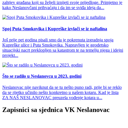
zahtjev građana koji su željeli iznijeti svoje prijedloge. Primjetno je
kako Neslanovčani prihvaćaju i da im se sviđa ideja da...
Spoj Puta Smokovika i Kupreške izvlači se iz naftalina
Još prije pet godina pisali smo da je pokrenuta izgradnja spoja
Kupreške ulice i Puta Smokovika. Napravljen je geodetsko
situacijski nacrt preklopljen sa katastrom te na temelju njega i idejni
projekt...
Što se radilo u Neslanovcu u 2023. godini
Neslanovac nije naviknut da se tu nešto puno radi, prije bi se reklo
da se rijetko učinilo nešto konkretno u našem kotaru. Kad je lista
ZA NAŠ NESLANOVAC preuzela vođenje kotara u...
Zapisnici sa sjednica VK Neslanovac