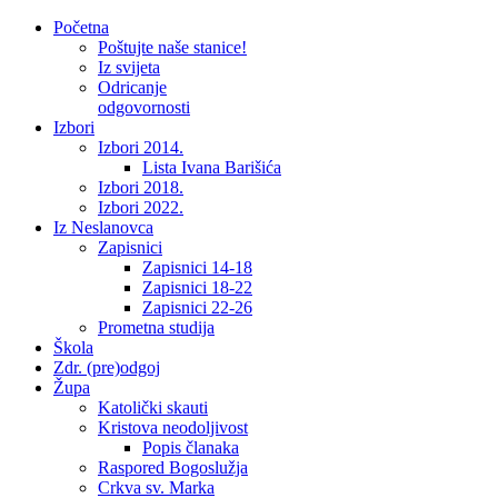
Početna
Poštujte naše stanice!
Iz svijeta
Odricanje
odgovornosti
Izbori
Izbori 2014.
Lista Ivana Barišića
Izbori 2018.
Izbori 2022.
Iz Neslanovca
Zapisnici
Zapisnici 14-18
Zapisnici 18-22
Zapisnici 22-26
Prometna studija
Škola
Zdr. (pre)odgoj
Župa
Katolički skauti
Kristova neodoljivost
Popis članaka
Raspored Bogoslužja
Crkva sv. Marka