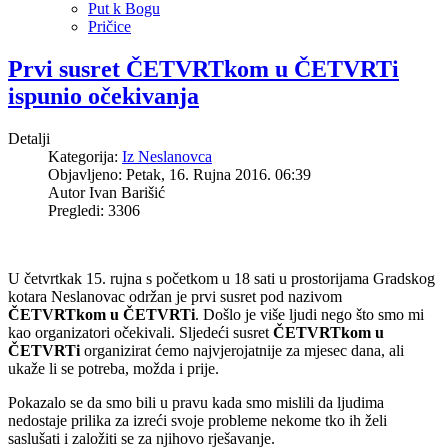
Put k Bogu
Pričice
Prvi susret ČETVRTkom u ČETVRTi
ispunio očekivanja
Detalji
Kategorija:
Iz Neslanovca
Objavljeno: Petak, 16. Rujna 2016. 06:39
Autor
Ivan Barišić
Pregledi: 3306
U četvrtkak 15. rujna s početkom u 18 sati u prostorijama Gradskog
kotara Neslanovac održan je prvi susret pod nazivom
ČETVRTkom u ČETVRTi
. Došlo je više ljudi nego što smo mi
kao organizatori očekivali. Sljedeći susret
ČETVRTkom u
ČETVRTi
organizirat ćemo najvjerojatnije za mjesec dana, ali
ukaže li se potreba, možda i prije.
Pokazalo se da smo bili u pravu kada smo mislili da ljudima
nedostaje prilika za izreći svoje probleme nekome tko ih želi
saslušati i založiti se za njihovo rješavanje.