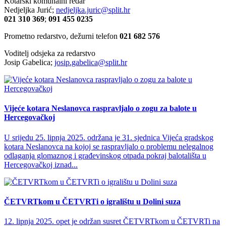
Kotarski komunalni redar
Nedjeljka Jurić;
nedjeljka.juric@split.hr
021 310 369
;
091 455 0235
Prometno redarstvo, dežurni telefon
021 682 576
Voditelj odsjeka za redarstvo
Josip Gabelica;
josip.gabelica@split.hr
Vijeće kotara Neslanovca raspravljalo o zogu za balote u
Hercegovačkoj
U srijedu 25. lipnja 2025. održana je 31. sjednica Vijeća gradskog
kotara Neslanovca na kojoj se raspravljalo o problemu nelegalnog
odlaganja glomaznog i građevinskog otpada pokraj balotališta u
Hercegovačkoj iznad...
ČETVRTkom u ČETVRTi o igralištu u Dolini suza
12. lipnja 2025. opet je održan susret ČETVRTkom u ČETVRTi na