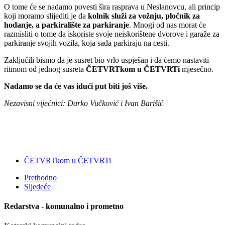
O tome će se nadamo povesti šira rasprava u Neslanovcu, ali princip
koji moramo slijediti je da
kolnik služi za vožnju, pločnik za
hodanje, a parkiralište za parkiranje
. Mnogi od nas morat će
razmisliti o tome da iskoriste svoje neiskorištene dvorove i garaže za
parkiranje svojih vozila, koja sada parkiraju na cesti.
Zaključili bismo da je susret bio vrlo uspješan i da ćemo nastaviti
ritmom od jednog susreta
ČETVRTkom u ČETVRTi
mjesečno.
Nadamo se da će vas idući put biti još više.
Nezavisni vijećnici: Darko Vučković i Ivan Barišić
ČETVRTkom u ČETVRTi
Prethodno
Sljedeće
Redarstva - komunalno i prometno