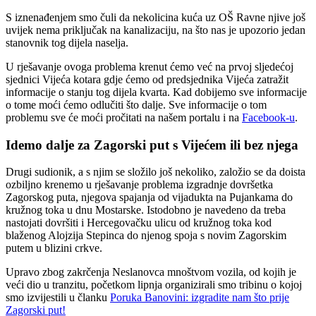
S iznenađenjem smo čuli da nekolicina kuća uz OŠ Ravne njive još
uvijek nema priključak na kanalizaciju, na što nas je upozorio jedan
stanovnik tog dijela naselja.
U rješavanje ovoga problema krenut ćemo već na prvoj sljedećoj
sjednici Vijeća kotara gdje ćemo od predsjednika Vijeća zatražit
informacije o stanju tog dijela kvarta. Kad dobijemo sve informacije
o tome moći ćemo odlučiti što dalje. Sve informacije o tom
problemu sve će moći pročitati na našem portalu i na
Facebook-u
.
Idemo dalje za Zagorski put s Vijećem ili bez njega
Drugi sudionik, a s njim se složilo još nekoliko, založio se da doista
ozbiljno krenemo u rješavanje problema izgradnje dovršetka
Zagorskog puta, njegova spajanja od vijadukta na Pujankama do
kružnog toka u dnu Mostarske. Istodobno je navedeno da treba
nastojati dovršiti i Hercegovačku ulicu od kružnog toka kod
blaženog Alojzija Stepinca do njenog spoja s novim Zagorskim
putem u blizini crkve.
Upravo zbog zakrčenja Neslanovca mnoštvom vozila, od kojih je
veći dio u tranzitu, početkom lipnja organizirali smo tribinu o kojoj
smo izvijestili u članku
Poruka Banovini: izgradite nam što prije
Zagorski put!