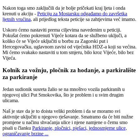
Nakon toga smo zaključili da je bolje pričekati kraj ljeta i onda
krenuti u akciju -
Peticiju za Mostarsku odgađamo do završetka
ljetnih vrućina
, ali prijedlog teksta peticije sa zahtjevima već imamo.
Uskoro ćemo nastaviti prema ciljevima navedenim u peticiji.
Pokušat ćemo pokrenuti Vijeće kotara da se službeno uključi, a
koliko će se Vijeće uključiti u borbu za Zagorski put i
Hercegovačku, uglavnom zavisi od vijećnika HDZ-a koji su većina.
Mi ćemo svakako nastaviti u tom smjeru, bilo kroz Vijeće, bilo bez
Vijeća.
Kolnik za vožnju, pločnik za hodanje, a parkiralište
za parkiranje
Jedan sudionik susreta žalio se na mnoštvo vozila parkiranih u
njegovoj ulici Put Smokovika, što je problem i u svim drugim
ulicama.
Naš je stav da je to doista veliki problem i da se moramo svi
aktivnije uključiti u njegovo rješavanje. Smatramo da će biti nužne
promjene u načinu shvaćanja ulice i njene namjene o čemu smo
pisali u članku
Parkiranje, pločnici, pješaci, jednosmjerne ulice,
ograničavanje brzine ...