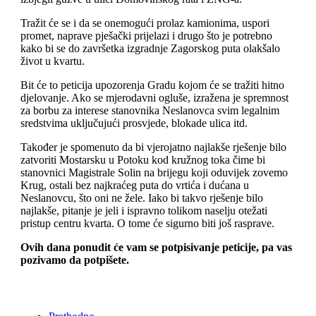
Tražit će se i da se onemogući prolaz kamionima, uspori
promet, naprave pješački prijelazi i drugo što je potrebno
kako bi se do završetka izgradnje Zagorskog puta olakšalo
život u kvartu.
Bit će to peticija upozorenja Gradu kojom će se tražiti hitno
djelovanje. Ako se mjerodavni ogluše, izražena je spremnost
za borbu za interese stanovnika Neslanovca svim legalnim
sredstvima uključujući prosvjede, blokade ulica itd.
Također je spomenuto da bi vjerojatno najlakše rješenje bilo
zatvoriti Mostarsku u Potoku kod kružnog toka čime bi
stanovnici Magistrale Solin na brijegu koji oduvijek zovemo
Krug, ostali bez najkraćeg puta do vrtića i dućana u
Neslanovcu, što oni ne žele. Iako bi takvo rješenje bilo
najlakše, pitanje je jeli i ispravno tolikom naselju otežati
pristup centru kvarta. O tome će sigurno biti još rasprave.
Ovih dana ponudit će vam se potpisivanje peticije, pa vas
pozivamo da potpišete.