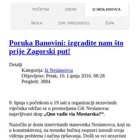
POČETNA
IZBORI
IZ NESLANOVCA
ŠKOLA
ZDR. (PRE)ODGOJ
ŽUPA
Poruka Banovini: izgradite nam što
prije Zagorski put!
Detalji
Kategorija:
Iz Neslanovca
Objavljeno: Petak, 10. Lipnja 2016. 08:28
Pregledi: 3884
9. lipnja s početkom u 19 sati u organizaciji nezavisnih
vijećnika održao se u prostorijama GK Neslanovac
najavljivani skup
„Quo vadis via Mostarska?“
.
Nazočilo je dosta iznerviranih stanovnika Neslanovca, koji su
u konstruktivnoj, na trenutke bučnoj raspravi iznosili svoja
viđenja problema i načina rješavanja. Došli su svi nezavisni