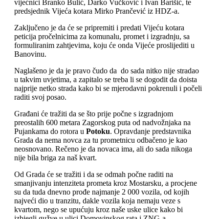
vijećnici Branko Bulić, Darko Vučković i Ivan Barišić, te
predsjednik Vijeća kotara Mirko Prančević iz HDZ-a.
Zaključeno je da će se pripremiti i predati Vijeću kotara
peticija pročelnicima za komunalu, promet i izgradnju, sa
formuliranim zahtjevima, koju će onda Vijeće proslijediti u
Banovinu.
Naglašeno je da je pravo čudo da do sada nitko nije stradao
u takvim uvjetima, a zapitalo se treba li se dogodit da doista
najprije netko strada kako bi se mjerodavni pokrenuli i počeli
raditi svoj posao.
Građani će tražiti da se što prije počne s izgradnjom
preostalih 600 metara Zagorskog puta od nadvožnjaka na
Pujankama do rotora u
Potoku
. Opravdanje predstavnika
Grada da nema novca za tu prometnicu odbačeno je kao
neosnovano. Rečeno je da novaca ima, ali do sada nikoga
nije bila briga za naš kvart.
Od Grada će se tražiti i da se odmah počne raditi na
smanjivanju intenziteta prometa kroz Mostarsku, a procjene
su da tuda dnevno prođe najmanje 2 000 vozila, od kojih
najveći dio u tranzitu, dakle vozila koja nemaju veze s
kvartom, nego se upućuju kroz naše uske ulice kako bi
izbjegli gužve u ulici Domovinskog rata i ZNG-a.