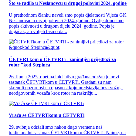
Što se radilo u Neslanovcu u drugoj polovini 2024. godine
U prethodnom članku naveli smo popis djelatnosti Vijeća GK
Neslanovac u prvoj polovici 2024. godine. Ovdje donosimo
popis aktivnosti u drugom dijelu 2024. godine. Popis je
dugačak, ali voljeli bismo da...
ČETVRTkom u ČETVRTi - zanimljivi prijedlozi za
rotor "kod Stepinca"
26. lipnja 2025. opet na inicijativu građana održan je novi
sastanak ČETVRTkom u ČETVRTi. Građani su nam
skrenuli pozornost na opasnost koju predstavlja brza vožnja
neodgovornih vozača kroz rotor na raskrižju...
Vraća se ČETVRTkom u ČETVRTi
29. svibnja održali smo nakon dugo vremena naš
tradicionalni sastanak ČETVRTkom u ČETVRTi. Naime, na