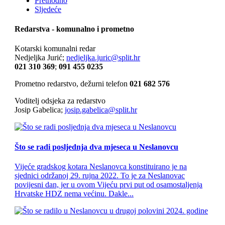
Prethodno
Sljedeće
Redarstva - komunalno i prometno
Kotarski komunalni redar
Nedjeljka Jurić;
nedjeljka.juric@split.hr
021 310 369
;
091 455 0235
Prometno redarstvo, dežurni telefon
021 682 576
Voditelj odsjeka za redarstvo
Josip Gabelica;
josip.gabelica@split.hr
Što se radi posljednja dva mjeseca u Neslanovcu
Vijeće gradskog kotara Neslanovca konstituirano je na
sjednici održanoj 29. rujna 2022. To je za Neslanovac
povijesni dan, jer u ovom Vijeću prvi put od osamostaljenja
Hrvatske HDZ nema većinu. Dakle...