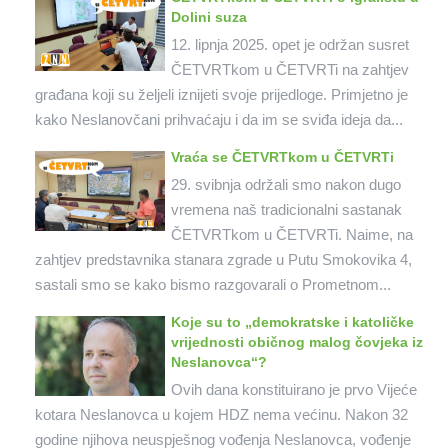
Dolini suza
12. lipnja 2025. opet je održan susret
ČETVRTkom u ČETVRTi na zahtjev
građana koji su željeli iznijeti svoje prijedloge. Primjetno je
kako Neslanovčani prihvaćaju i da im se sviđa ideja da...
Vraća se ČETVRTkom u ČETVRTi
29. svibnja održali smo nakon dugo
vremena naš tradicionalni sastanak
ČETVRTkom u ČETVRTi. Naime, na
zahtjev predstavnika stanara zgrade u Putu Smokovika 4,
sastali smo se kako bismo razgovarali o Prometnom...
Koje su to „demokratske i katoličke
vrijednosti običnog malog čovjeka iz
Neslanovca“?
Ovih dana konstituirano je prvo Vijeće
kotara Neslanovca u kojem HDZ nema većinu. Nakon 32
godine njihova neuspješnog vođenja Neslanovca, vođenje