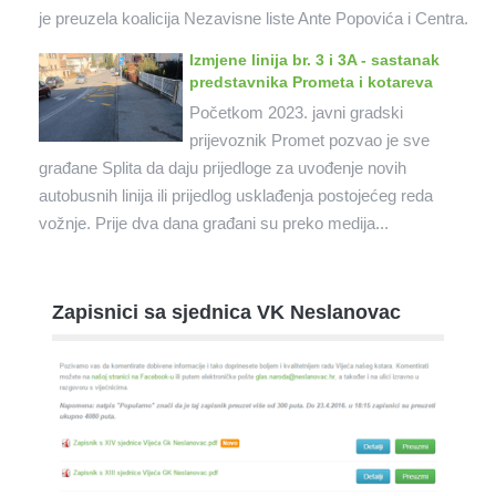
je preuzela koalicija Nezavisne liste Ante Popovića i Centra.
Izmjene linija br. 3 i 3A - sastanak
predstavnika Prometa i kotareva
Početkom 2023. javni gradski
prijevoznik Promet pozvao je sve
građane Splita da daju prijedloge za uvođenje novih
autobusnih linija ili prijedlog usklađenja postojećeg reda
vožnje. Prije dva dana građani su preko medija...
Zapisnici sa sjednica VK Neslanovac