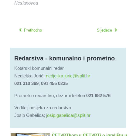
Neslanovca
Prethodno
Sljedeće
Redarstva - komunalno i prometno
Kotarski komunalni redar
Nedjeljka Jurić;
nedjeljka.juric@split.hr
021 310 369
;
091 455 0235
Prometno redarstvo, dežurni telefon
021 682 576
Voditelj odsjeka za redarstvo
Josip Gabelica;
josip.gabelica@split.hr
ČETVRTkom u ČETVRTi o igralištu u