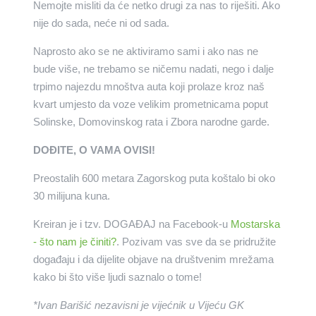
Nemojte misliti da će netko drugi za nas to riješiti. Ako
nije do sada, neće ni od sada.
Naprosto ako se ne aktiviramo sami i ako nas ne
bude više, ne trebamo se ničemu nadati, nego i dalje
trpimo najezdu mnoštva auta koji prolaze kroz naš
kvart umjesto da voze velikim prometnicama poput
Solinske, Domovinskog rata i Zbora narodne garde.
DOĐITE, O VAMA OVISI!
Preostalih 600 metara Zagorskog puta koštalo bi oko
30 milijuna kuna.
Kreiran je i tzv. DOGAĐAJ na Facebook-u
Mostarska
- što nam je činiti?
. Pozivam vas sve da se pridružite
događaju i da dijelite objave na društvenim mrežama
kako bi što više ljudi saznalo o tome!
*Ivan Barišić nezavisni je vijećnik u Vijeću GK