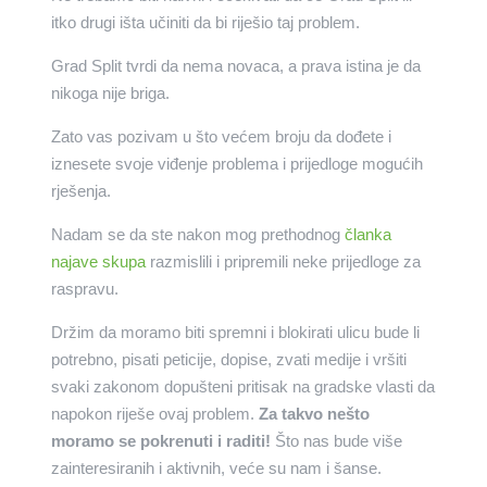
itko drugi išta učiniti da bi riješio taj problem.
Grad Split tvrdi da nema novaca, a prava istina je da
nikoga nije briga.
Zato vas pozivam u što većem broju da dođete i
iznesete svoje viđenje problema i prijedloge mogućih
rješenja.
Nadam se da ste nakon mog prethodnog
članka
najave skupa
razmislili i pripremili neke prijedloge za
raspravu.
Držim da moramo biti spremni i blokirati ulicu bude li
potrebno, pisati peticije, dopise, zvati medije i vršiti
svaki zakonom dopušteni pritisak na gradske vlasti da
napokon riješe ovaj problem.
Za takvo nešto
moramo se pokrenuti i raditi!
Što nas bude više
zainteresiranih i aktivnih, veće su nam i šanse.