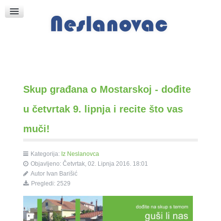
Raspored Bogoslužja
Crkva sv. Marka
Put k Bogu
Pričice
Skup građana o Mostarskoj - dođite
u četvrtak 9. lipnja i recite što vas
muči!
Kategorija:
Iz Neslanovca
Objavljeno: Četvrtak, 02. Lipnja 2016. 18:01
Autor
Ivan Barišić
Pregledi: 2529