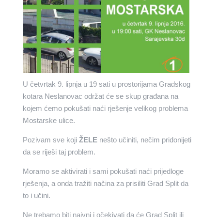
U četvrtak 9. lipnja u 19 sati u prostorijama Gradskog
kotara Neslanovac održat će se skup građana na
kojem ćemo pokušati naći rješenje velikog problema
Mostarske ulice.
Pozivam sve koji
ŽELE
nešto učiniti, nečim pridonijeti
da se riješi taj problem.
Moramo se aktivirati i sami pokušati naći prijedloge
rješenja, a onda tražiti načina za prisiliti Grad Split da
to i učini.
Ne trebamo biti naivni i očekivati da će Grad Split ili