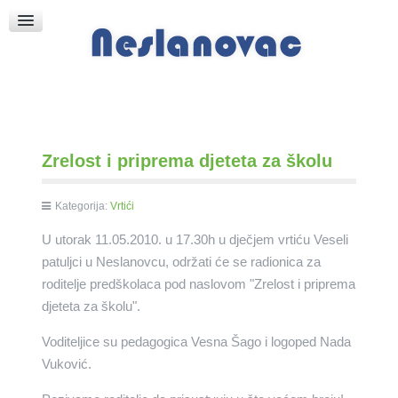
Raspored Bogoslužja
Crkva sv. Marka
Put k Bogu
Pričice
Zrelost i priprema djeteta za školu
Kategorija:
Vrtići
U utorak 11.05.2010. u 17.30h u dječjem vrtiću Veseli
patuljci u Neslanovcu, održati će se radionica za
roditelje predškolaca pod naslovom "Zrelost i priprema
djeteta za školu".
Voditeljice su pedagogica Vesna Šago i logoped Nada
Vuković.