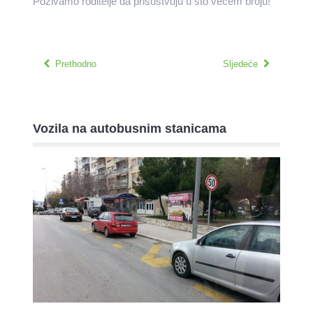
Pozivamo roditelje da prisustvuju u što većem broju!
Prethodno
Sljedeće
Vozila na autobusnim stanicama