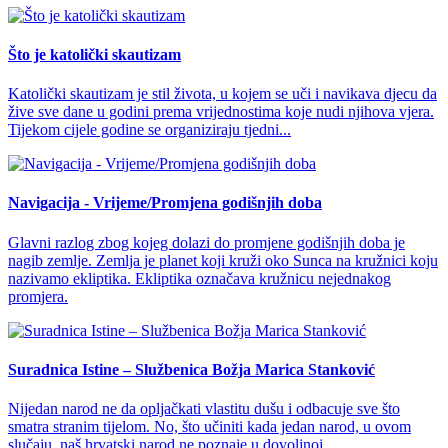
Što je katolički skautizam
Katolički skautizam je stil života, u kojem se uči i navikava djecu da
žive sve dane u godini prema vrijednostima koje nudi njihova vjera.
Tijekom cijele godine se organiziraju tjedni...
Navigacija - Vrijeme/Promjena godišnjih doba
Glavni razlog zbog kojeg dolazi do promjene godišnjih doba je
nagib zemlje. Zemlja je planet koji kruži oko Sunca na kružnici koju
nazivamo ekliptika. Ekliptika označava kružnicu nejednakog
promjera.
Suradnica Istine – Službenica Božja Marica Stanković
Nijedan narod ne da opljačkati vlastitu dušu i odbacuje sve što
smatra stranim tijelom. No, što učiniti kada jedan narod, u ovom
slučaju, naš hrvatski narod ne poznaje u dovoljnoj...