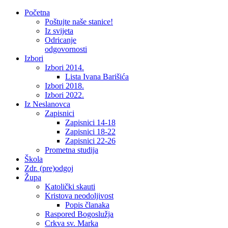
Početna
Poštujte naše stanice!
Iz svijeta
Odricanje
odgovornosti
Izbori
Izbori 2014.
Lista Ivana Barišića
Izbori 2018.
Izbori 2022.
Iz Neslanovca
Zapisnici
Zapisnici 14-18
Zapisnici 18-22
Zapisnici 22-26
Prometna studija
Škola
Zdr. (pre)odgoj
Župa
Katolički skauti
Kristova neodoljivost
Popis članaka
Raspored Bogoslužja
Crkva sv. Marka