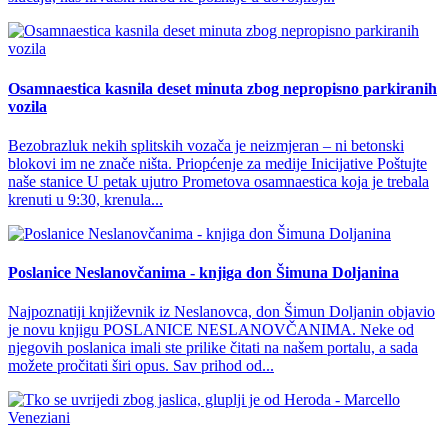
Osamnaestica kasnila deset minuta zbog nepropisno parkiranih
vozila
Bezobrazluk nekih splitskih vozača je neizmjeran – ni betonski
blokovi im ne znače ništa. Priopćenje za medije Inicijative Poštujte
naše stanice U petak ujutro Prometova osamnaestica koja je trebala
krenuti u 9:30, krenula...
Poslanice Neslanovčanima - knjiga don Šimuna Doljanina
Najpoznatiji književnik iz Neslanovca, don Šimun Doljanin objavio
je novu knjigu POSLANICE NESLANOVČANIMA. Neke od
njegovih poslanica imali ste prilike čitati na našem portalu, a sada
možete pročitati širi opus. Sav prihod od...