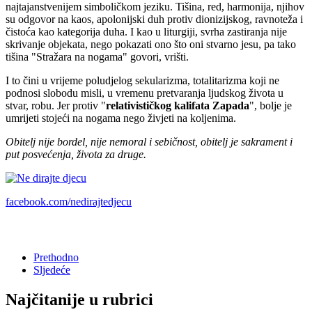
najtajanstvenijem simboličkom jeziku. Tišina, red, harmonija, njihov
su odgovor na kaos, apolonijski duh protiv dionizijskog, ravnoteža i
čistoća kao kategorija duha. I kao u liturgiji, svrha zastiranja nije
skrivanje objekata, nego pokazati ono što oni stvarno jesu, pa tako
tišina "Stražara na nogama" govori, vrišti.
I to čini u vrijeme poludjelog sekularizma, totalitarizma koji ne
podnosi slobodu misli, u vremenu pretvaranja ljudskog života u
stvar, robu. Jer protiv "
relativističkog kalifata Zapada
", bolje je
umrijeti stojeći na nogama nego živjeti na koljenima.
Obitelj nije bordel, nije nemoral i sebičnost, obitelj je sakrament i
put posvećenja, života za druge.
facebook.com/nedirajtedjecu
Prethodno
Sljedeće
Najčitanije u rubrici