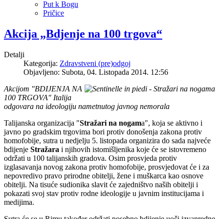
Put k Bogu
Pričice
Akcija „Bdjenje na 100 trgova“
Detalji
Kategorija:
Zdravstveni (pre)odgoj
Objavljeno: Subota, 04. Listopada 2014. 12:56
Akcijom "BDIJENJA NA
100 TRGOVA" Italija
odgovara na ideologiju nametnutog javnog nemorala
Talijanska organizacija "
Stražari na nogam
a", koja se aktivno i
javno po gradskim trgovima bori protiv donošenja zakona protiv
homofobije, sutra u nedjelju 5. listopada organizira do sada najveće
bdijenje
Stražara
i njihovih istomišljenika koje će se istovremeno
održati u 100 talijanskih gradova. Osim prosvjeda protiv
izglasavanja novog zakona protiv homofobije, prosvjedovat će i za
nepovredivo pravo prirodne obitelji, žene i muškarca kao osnove
obitelji. Na tisuće sudionika slavit će zajedništvo naših obitelji i
pokazati svoj stav protiv rodne ideologije u javnim institucijama i
medijima.
Sutra će se u Rimu također održati posebno bdijenje uoči izvanredne