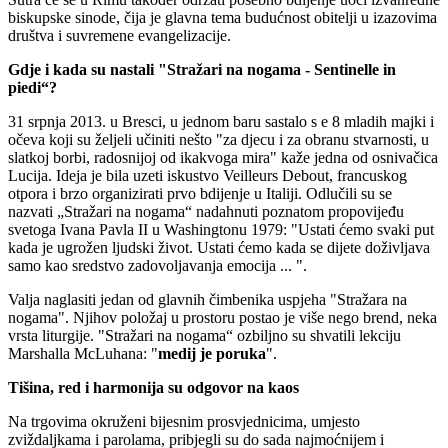
biskupske sinode, čija je glavna tema budućnost obitelji u izazovima
društva i suvremene evangelizacije.
Gdje i kada su nastali "Stražari na nogama - Sentinelle in
piedi“?
31 srpnja 2013. u Bresci, u jednom baru sastalo s e 8 mladih majki i
očeva koji su željeli učiniti nešto "za djecu i za obranu stvarnosti, u
slatkoj borbi, radosnijoj od ikakvoga mira" kaže jedna od osnivačica
Lucija. Ideja je bila uzeti iskustvo Veilleurs Debout, francuskog
otpora i brzo organizirati prvo bdijenje u Italiji. Odlučili su se
nazvati „Stražari na nogama“ nadahnuti poznatom propovijeđu
svetoga Ivana Pavla II u Washingtonu 1979: "Ustati ćemo svaki put
kada je ugrožen ljudski život. Ustati ćemo kada se dijete doživljava
samo kao sredstvo zadovoljavanja emocija ... ".
Valja naglasiti jedan od glavnih čimbenika uspjeha "Stražara na
nogama". Njihov položaj u prostoru postao je više nego brend, neka
vrsta liturgije. "Stražari na nogama“ ozbiljno su shvatili lekciju
Marshalla McLuhana: "
medij je poruka
".
Tišina, red i harmonija su odgovor na kaos
Na trgovima okruženi bijesnim prosvjednicima, umjesto
zviždaljkama i parolama, pribjegli su do sada najmoćnijem i