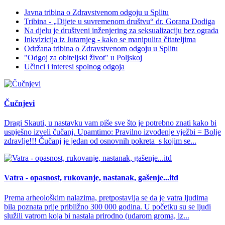
Javna tribina o Zdravstvenom odgoju u Splitu
Tribina - „Dijete u suvremenom društvu“ dr. Gorana Dodiga
Na djelu je društveni inženjering za seksualizaciju bez ograda
Inkvizicija iz Jutarnjeg - kako se manipulira čitateljima
Održana tribina o Zdravstvenom odgoju u Splitu
"Odgoj za obiteljski život" u Poljskoj
Učinci i interesi spolnog odgoja
Čučnjevi
Dragi Skauti, u nastavku vam piše sve što je potrebno znati kako bi
uspješno izveli čučanj. Upamtimo: Pravilno izvođenje vježbi = Bolje
zdravlje!!! Čučanj je jedan od osnovnih pokreta s kojim se...
Vatra - opasnost, rukovanje, nastanak, gašenje...itd
Prema arheološkim nalazima, pretpostavlja se da je vatra ljudima
bila poznata prije približno 300 000 godina. U početku su se ljudi
služili vatrom koja bi nastala prirodno (udarom groma, iz...