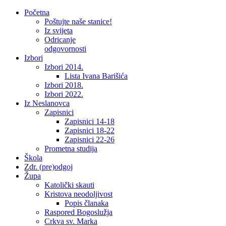
Početna
Poštujte naše stanice!
Iz svijeta
Odricanje
odgovornosti
Izbori
Izbori 2014.
Lista Ivana Barišića
Izbori 2018.
Izbori 2022.
Iz Neslanovca
Zapisnici
Zapisnici 14-18
Zapisnici 18-22
Zapisnici 22-26
Prometna studija
Škola
Zdr. (pre)odgoj
Župa
Katolički skauti
Kristova neodoljivost
Popis članaka
Raspored Bogoslužja
Crkva sv. Marka