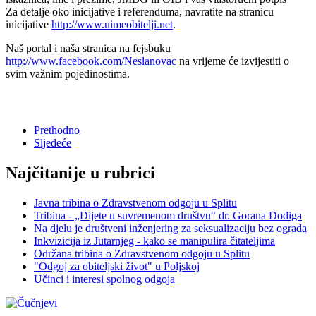
Za detalje oko inicijative i referenduma, navratite na stranicu
inicijative
http://www.uimeobitelji.net
.
Naš portal i naša stranica na fejsbuku
http://www.facebook.com/Neslanovac
na vrijeme će izvijestiti o
svim važnim pojedinostima.
Prethodno
Sljedeće
Najčitanije u rubrici
Javna tribina o Zdravstvenom odgoju u Splitu
Tribina - „Dijete u suvremenom društvu“ dr. Gorana Dodiga
Na djelu je društveni inženjering za seksualizaciju bez ograda
Inkvizicija iz Jutarnjeg - kako se manipulira čitateljima
Održana tribina o Zdravstvenom odgoju u Splitu
"Odgoj za obiteljski život" u Poljskoj
Učinci i interesi spolnog odgoja