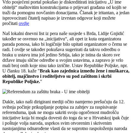
Vrlo posjećeni portal pokušao je diskreditirati inicijativu „U ime
obitelji“ maštovitim konstrukcijama o prijevari građana od kojih se
traži da pomognu novčanim donacijama. Članak je iritantan, a jedan
isprovocirani čitatelj napisao je izvrstan odgovor koji možete
pročitati
ovdje
Naš lokalni dnevni list iz pera naše susjede s Brda, Lidije Gnjidić
također se osvrnuo na „inicijativu“, ali opet iz kuta organizatora
parada ponosa, iako bi logičnije bilo upitati organizatore o čemu se
radi. I ovdje se također pokušava sugerirati da takvu odredbu o
braku u ustavu ima još jedino Srbija, iako je istina da skoro sve
države imaju slične odredbe u svojim ustavima, a zapravo je vrlo
mali broj onih koje nisu tako izričite. Ustav Republike Poljske, npr.
U članku 18. kaže "
Brak kao zajednica između žene i muškarca,
obitelj, majčinstvo i roditeljstvo su pod zaštitom i skrbi
Republike Poljske.
"
Dakle, iako naši dirigirani mediji očito namjerno prešućuju da 12.
svibnja počinje prikupljanje potpisa za zahtjev za raspisivanje
referenduma, ipak ne mogu sakriti svoju ogorčenost mudrošću
inicijative koja bi mogla dovesti do toga da se u Hrvatskoj ipak čuje
i poštuje volja naroda, usprkos svim otvorenim i skrivenim
nastojanjima odnarođene vlasti da se suprotno raspoloženju naroda