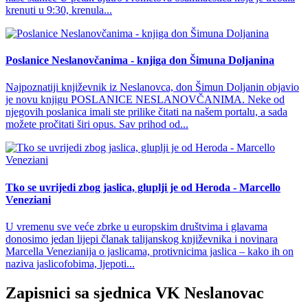
krenuti u 9:30, krenula...
Poslanice Neslanovčanima - knjiga don Šimuna Doljanina
Najpoznatiji književnik iz Neslanovca, don Šimun Doljanin objavio
je novu knjigu POSLANICE NESLANOVČANIMA. Neke od
njegovih poslanica imali ste prilike čitati na našem portalu, a sada
možete pročitati širi opus. Sav prihod od...
Tko se uvrijedi zbog jaslica, gluplji je od Heroda - Marcello
Veneziani
U vremenu sve veće zbrke u europskim društvima i glavama
donosimo jedan lijepi članak talijanskog književnika i novinara
Marcella Venezianija o jaslicama, protivnicima jaslica – kako ih on
naziva jaslicofobima, ljepoti...
Zapisnici sa sjednica VK Neslanovac