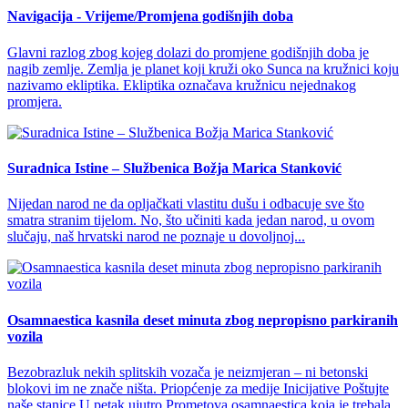
Navigacija - Vrijeme/Promjena godišnjih doba
Glavni razlog zbog kojeg dolazi do promjene godišnjih doba je
nagib zemlje. Zemlja je planet koji kruži oko Sunca na kružnici koju
nazivamo ekliptika. Ekliptika označava kružnicu nejednakog
promjera.
Suradnica Istine – Službenica Božja Marica Stanković
Nijedan narod ne da opljačkati vlastitu dušu i odbacuje sve što
smatra stranim tijelom. No, što učiniti kada jedan narod, u ovom
slučaju, naš hrvatski narod ne poznaje u dovoljnoj...
Osamnaestica kasnila deset minuta zbog nepropisno parkiranih
vozila
Bezobrazluk nekih splitskih vozača je neizmjeran – ni betonski
blokovi im ne znače ništa. Priopćenje za medije Inicijative Poštujte
naše stanice U petak ujutro Prometova osamnaestica koja je trebala