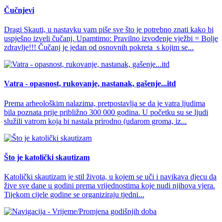
Čučnjevi
Dragi Skauti, u nastavku vam piše sve što je potrebno znati kako bi
uspješno izveli čučanj. Upamtimo: Pravilno izvođenje vježbi = Bolje
zdravlje!!! Čučanj je jedan od osnovnih pokreta s kojim se...
Vatra - opasnost, rukovanje, nastanak, gašenje...itd
Prema arheološkim nalazima, pretpostavlja se da je vatra ljudima
bila poznata prije približno 300 000 godina. U početku su se ljudi
služili vatrom koja bi nastala prirodno (udarom groma, iz...
Što je katolički skautizam
Katolički skautizam je stil života, u kojem se uči i navikava djecu da
žive sve dane u godini prema vrijednostima koje nudi njihova vjera.
Tijekom cijele godine se organiziraju tjedni...