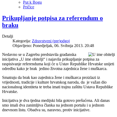
Put k Bogu
Pričice
Prikupljanje potpisa za referendum o
braku
Detalji
Kategorija:
Zdravstveni (pre)odgoj
Objavljeno: Ponedjeljak, 06. Svibnja 2013. 20:48
Nedavno se u Zagrebu predstavila građanska
inicijativa „U ime obitelji“ i najavila prikupljanje potpisa za
raspisivanje referenduma koji će u Ustav Republike Hrvatske unijeti
odredbu kako je brak jedino životna zajednica žene i muškarca.
Smatraju da brak kao zajednica žene i muškarca proizlazi iz
vrijednosti, tradicije i kulture hrvatskog naroda, da je važan dio
nacionalnog identiteta te treba imati trajnu zaštitu Ustava Republike
Hrvatske.
Inicijativa je dva tjedna medijski bila gotovo prešućena. Ali danas
smo imali dva zanimljiva članka na jednom portalu i u jednom
dnevnom listu. Obadva su, naravno, protiv inicijative.