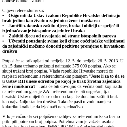
donose odluke i zakoni.
Ciljevi referenduma su:
• Osigurati da Ustav i zakoni Republike Hrvatske definiraju
brak jedino kao životnu zajednicu žene i muškarca
• Jamčiti zakonsku zaštitu djece, braka i obitelji te spriječiti
izjednačavanje istospolne zajednice i braka
• Zaštititi djecu od usvajanja od strane istospolnih parova
• Učvrstiti pouzdanje svima koji cijene općeljudske vrijednosti
da zajednički možemo donositi pozitivne promjene u hrvatskom
društvu
Potpisi će se prikupljati od nedjelje 12. 5. do nedjelje 26. 5. 2013. U
tih 15 dana trebamo prikupiti najmanje 375 000 potpisa. Ako se
skupi traženi broj potpisa, Vlada republike Hrvatske morati će
raspisati referendum s referendumskim pitanjem “
Jeste li za to da se
u Ustav RH unese odredba po kojoj je brak životna zajednica
žene i muškarca?
” Tada će biti dovoljno da većina onih koji izađu
na referendum glasuje
ZA
i referendum će biti uspješan, tj. u
hrvatski Ustav unijeti će se odredba koja će dodatno zaštititi brak
kao najvažniju stanicu društva. Tako će pasti u vodu namjera
kukuriku koalicije da izjednači neizjednačivo.
Vrlo je važno da svi potpišemo zahtjev za referendum kako bismo
prikupili potreban broj potpisa. Potrebna vam je važeća osobna
iskaznica, ime i prezime, JMBG ili OIB i vaš vlastoručni potpis