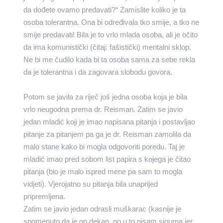
da dođete ovamo predavati?“ Zamislite koliko je ta
osoba tolerantna. Ona bi određivala tko smije, a tko ne
smije predavati! Bila je to vrlo mlada osoba, ali je očito
da ima komunistički (čitaj: fašistički) mentalni sklop.
Ne bi me čudilo kada bi ta osoba sama za sebe rekla
da je tolerantna i da zagovara slobodu govora.
Potom se javila za riječ još jedna osoba koja je bila
vrlo neugodna prema dr. Reisman. Zatim se javio
jedan mladić koji je imao napisana pitanja i postavljao
pitanje za pitanjem pa ga je dr. Reisman zamolila da
malo stane kako bi mogla odgovoriti poredu. Taj je
mladić imao pred sobom list papira s kojega je čitao
pitanja (bio je malo ispred mene pa sam to mogla
vidjeti). Vjerojatno su pitanja bila unaprijed
pripremljena.
Zatim se javio jedan odrasli muškarac (kasnije je
spomenuto da je on dekan, no u to nisam sigurna jer