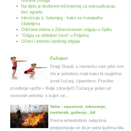
Gorana Dodiga
Na djelu je društveni inženjering za seksualizaciju
bez ograda
Inkvizicija iz Jutarnjeg - kako se manipulira
čitateljima
Održana tribina o Zdravstvenom odgoju u Splitu
"Odgoj za obiteljski život" u Poljskoj
Učinci i interesi spolnog odgoja
Čučnjevi
Dragi Skauti, u nastavku vam piše sve
što je potrebno znati kako bi uspješno
izveli čučanj. Upamtimo: Pravilno
izvođenje vježbi = Bolje zdravlje!!! Čučanj je jedan od
osnovnih pokreta s kojim se...
Vatra - opasnost, rukovanje,
nastanak, gašenje...itd
Prema arheološkim nalazima,
pretpostavlja se da je vatra ljudima bila