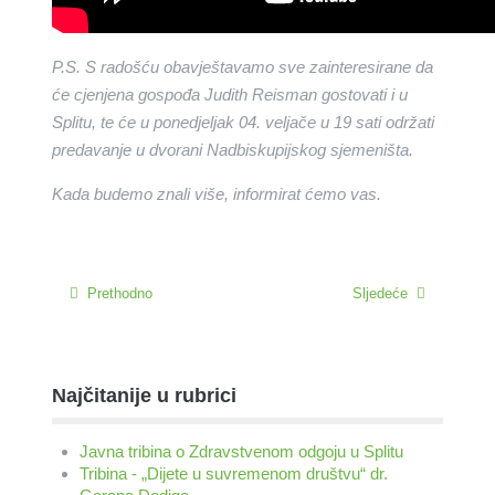
P.S. S radošću obavještavamo sve zainteresirane da
će cjenjena gospođa Judith Reisman gostovati i u
Splitu, te će u ponedjeljak 04. veljače u 19 sati održati
predavanje u dvorani Nadbiskupijskog sjemeništa.
Kada budemo znali više, informirat ćemo vas.
Prethodno
Sljedeće
Najčitanije u rubrici
Javna tribina o Zdravstvenom odgoju u Splitu
Tribina - „Dijete u suvremenom društvu“ dr.