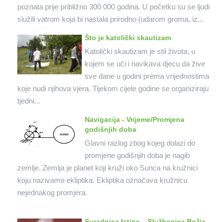
poznata prije približno 300 000 godina. U početku su se ljudi
služili vatrom koja bi nastala prirodno (udarom groma, iz...
Što je katolički skautizam
Katolički skautizam je stil života, u
kojem se uči i navikava djecu da žive
sve dane u godini prema vrijednostima
koje nudi njihova vjera. Tijekom cijele godine se organiziraju
tjedni...
Navigacija - Vrijeme/Promjena
godišnjih doba
Glavni razlog zbog kojeg dolazi do
promjene godišnjih doba je nagib
zemlje. Zemlja je planet koji kruži oko Sunca na kružnici
koju nazivamo ekliptika. Ekliptika označava kružnicu
nejednakog promjera.
Suradnica Istine – Službenica Božja