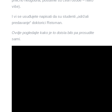
prilično neugodna, postavile su četiri osobe – nitko
više).
I vi se usuđujete napisati da su studenti „održali
predavanje“ doktorici Reisman.
Ovdje pogledajte kako je to doista bilo pa prosudite
sami.