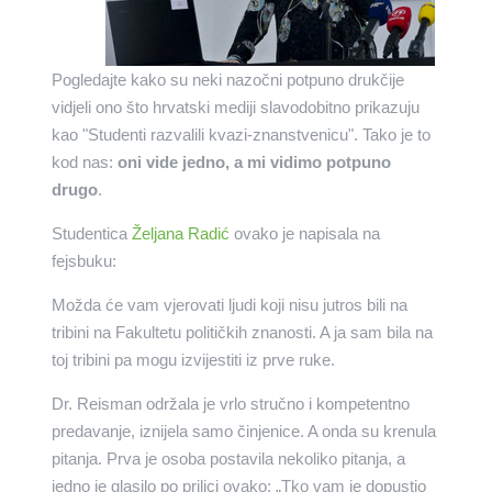
Pogledajte kako su neki nazočni potpuno drukčije
vidjeli ono što hrvatski mediji slavodobitno prikazuju
kao "Studenti razvalili kvazi-znanstvenicu". Tako je to
kod nas:
oni vide jedno, a mi vidimo potpuno
drugo
.
Studentica
Željana Radić
ovako je napisala na
fejsbuku:
Možda će vam vjerovati ljudi koji nisu jutros bili na
tribini na Fakultetu političkih znanosti. A ja sam bila na
toj tribini pa mogu izvijestiti iz prve ruke.
Dr. Reisman održala je vrlo stručno i kompetentno
predavanje, iznijela samo činjenice. A onda su krenula
pitanja. Prva je osoba postavila nekoliko pitanja, a
jedno je glasilo po prilici ovako: „Tko vam je dopustio