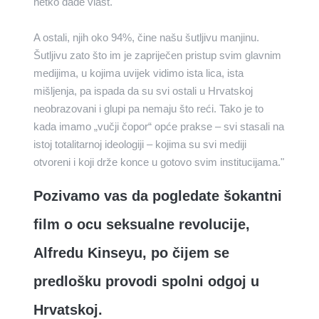
netko dade vlast.
A ostali, njih oko 94%, čine našu šutljivu manjinu.
Šutljivu zato što im je zapriječen pristup svim glavnim
medijima, u kojima uvijek vidimo ista lica, ista
mišljenja, pa ispada da su svi ostali u Hrvatskoj
neobrazovani i glupi pa nemaju što reći. Tako je to
kada imamo „vučji čopor“ opće prakse – svi stasali na
istoj totalitarnoj ideologiji – kojima su svi mediji
otvoreni i koji drže konce u gotovo svim institucijama."
Pozivamo vas da pogledate šokantni
film o ocu seksualne revolucije,
Alfredu Kinseyu, po čijem se
predlošku provodi spolni odgoj u
Hrvatskoj.