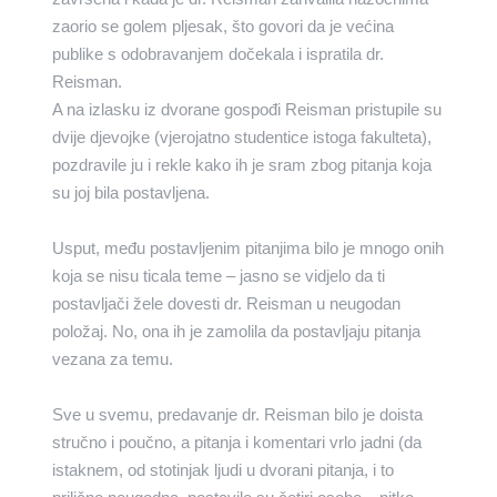
zaorio se golem pljesak, što govori da je većina
publike s odobravanjem dočekala i ispratila dr.
Reisman.
A na izlasku iz dvorane gospođi Reisman pristupile su
dvije djevojke (vjerojatno studentice istoga fakulteta),
pozdravile ju i rekle kako ih je sram zbog pitanja koja
su joj bila postavljena.
Usput, među postavljenim pitanjima bilo je mnogo onih
koja se nisu ticala teme – jasno se vidjelo da ti
postavljači žele dovesti dr. Reisman u neugodan
položaj. No, ona ih je zamolila da postavljaju pitanja
vezana za temu.
Sve u svemu, predavanje dr. Reisman bilo je doista
stručno i poučno, a pitanja i komentari vrlo jadni (da
istaknem, od stotinjak ljudi u dvorani pitanja, i to