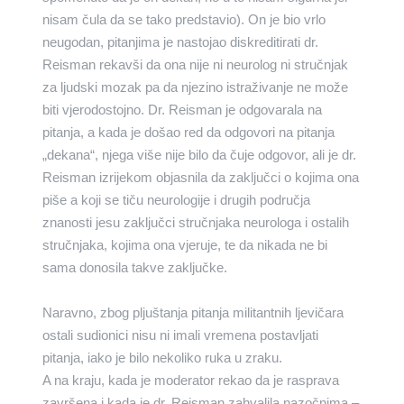
nisam čula da se tako predstavio). On je bio vrlo
neugodan, pitanjima je nastojao diskreditirati dr.
Reisman rekavši da ona nije ni neurolog ni stručnjak
za ljudski mozak pa da njezino istraživanje ne može
biti vjerodostojno. Dr. Reisman je odgovarala na
pitanja, a kada je došao red da odgovori na pitanja
„dekana“, njega više nije bilo da čuje odgovor, ali je dr.
Reisman izrijekom objasnila da zaključci o kojima ona
piše a koji se tiču neurologije i drugih područja
znanosti jesu zaključci stručnjaka neurologa i ostalih
stručnjaka, kojima ona vjeruje, te da nikada ne bi
sama donosila takve zaključke.
Naravno, zbog pljuštanja pitanja militantnih ljevičara
ostali sudionici nisu ni imali vremena postavljati
pitanja, iako je bilo nekoliko ruka u zraku.
A na kraju, kada je moderator rekao da je rasprava
završena i kada je dr. Reisman zahvalila nazočnima –