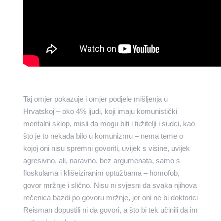
Taj omjer pokazuje i omjer podjele mišljenja u
Hrvatskoj – oko 4% ljudi, koji imaju komunistički
mentalni sklop, misli da mogu biti i tužitelji i sudci, kao
što je to nekada bilo u komunizmu – nema teme o
kojoj oni nisu spremni govoriti, uvijek s visine, uvijek
agresivno, ali, naravno, bez argumenata, samo s
floskulama i klišeiziranim optužbama – homofob,
govor mržnje i slično. Nisu ni svjesni da svaka njihova
rečenica bazdi po govoru mržnje, jer oni ne bi doktorici
Reisman dopustili ni da govori, a što bi tek učinili da im