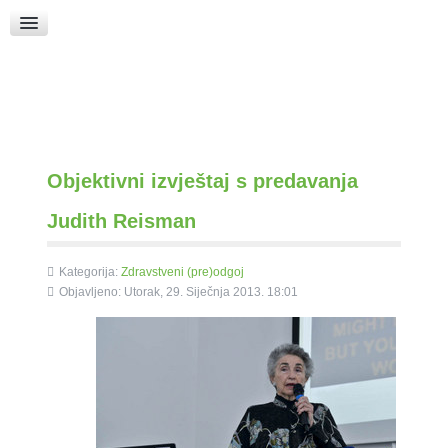
Raspored Bogoslužja
Crkva sv. Marka
Put k Bogu
Pričice
Objektivni izvještaj s predavanja
Judith Reisman
Kategorija:
Zdravstveni (pre)odgoj
Objavljeno: Utorak, 29. Siječnja 2013. 18:01