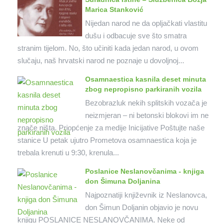
Marica Stanković
Nijedan narod ne da opljačkati vlastitu
dušu i odbacuje sve što smatra
stranim tijelom. No, što učiniti kada jedan narod, u ovom
slučaju, naš hrvatski narod ne poznaje u dovoljnoj...
Osamnaestica kasnila deset minuta
zbog nepropisno parkiranih vozila
Bezobrazluk nekih splitskih vozača je
neizmjeran – ni betonski blokovi im ne
znače ništa. Priopćenje za medije Inicijative Poštujte naše
stanice U petak ujutro Prometova osamnaestica koja je
trebala krenuti u 9:30, krenula...
Poslanice Neslanovčanima - knjiga
don Šimuna Doljanina
Najpoznatiji književnik iz Neslanovca,
don Šimun Doljanin objavio je novu
knjigu POSLANICE NESLANOVČANIMA. Neke od