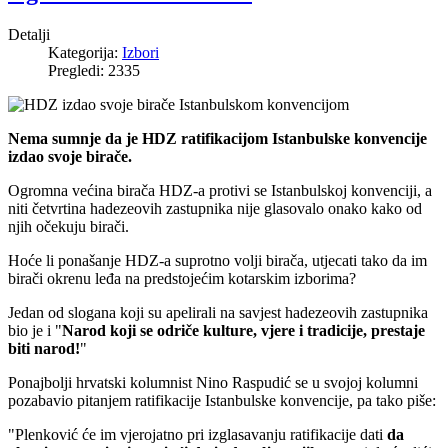
Detalji
Kategorija:
Izbori
Pregledi: 2335
Nema sumnje da je HDZ ratifikacijom Istanbulske konvencije
izdao svoje birače.
Ogromna većina birača HDZ-a protivi se Istanbulskoj konvenciji, a
niti četvrtina hadezeovih zastupnika nije glasovalo onako kako od
njih očekuju birači.
Hoće li ponašanje HDZ-a suprotno volji birača, utjecati tako da im
birači okrenu leđa na predstojećim kotarskim izborima?
Jedan od slogana koji su apelirali na savjest hadezeovih zastupnika
bio je i "
Narod koji se odriče kulture, vjere i tradicije, prestaje
biti narod!
"
Ponajbolji hrvatski kolumnist Nino Raspudić se u svojoj kolumni
pozabavio pitanjem ratifikacije Istanbulske konvencije, pa tako piše:
"Plenković će im vjerojatno pri izglasavanju ratifikacije dati
da