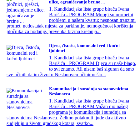
ulice, ograničavanje brzine ...
1. Kandidacijska lista grupe birača Ivana
Barišića - PROGRAM Mnogi su prometni
problemi u našem kvartu: nesnosan tranzitni
promet, nedostatak mjesta za parkiranje, nemogućnost korištenja
pločnika za hodanje, prevelika brzina kretanja...
Djeca, čistoća, komunalni red i kućni
ljubimci
1. Kandidacijska lista grupe birača Ivana
Barišića - PROGRAM Djeca su naše blago,
to svi znamo. Ali nisam baš siguran da smo
sve učinili da im život u Neslanovcu učinimo što...
Komunikacija i suradnja sa stanovnicima
Neslanovca
1. Kandidacijska lista grupe birača Ivana
Barišića - PROGRAM Važan dio našeg
programa je komunikacija i suradnja sa
stanovnicima Neslanovca. Želimo potaknuti ljude da aktivno
sudjeluju u životu gradskog kotara, svatko...