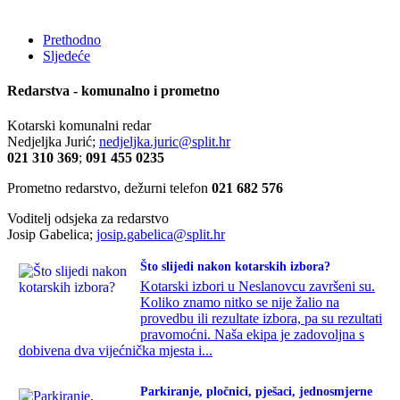
Prethodno
Sljedeće
Redarstva - komunalno i prometno
Kotarski komunalni redar
Nedjeljka Jurić;
nedjeljka.juric@split.hr
021 310 369
;
091 455 0235
Prometno redarstvo, dežurni telefon
021 682 576
Voditelj odsjeka za redarstvo
Josip Gabelica;
josip.gabelica@split.hr
Što slijedi nakon kotarskih izbora?
Kotarski izbori u Neslanovcu završeni su.
Koliko znamo nitko se nije žalio na
provedbu ili rezultate izbora, pa su rezultati
pravomoćni. Naša ekipa je zadovoljna s
dobivena dva vijećnička mjesta i...
Parkiranje, pločnici, pješaci, jednosmjerne