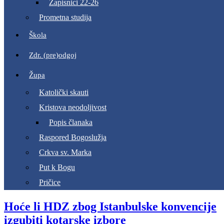
Zapisnici 22-26
Prometna studija
Škola
Zdr. (pre)odgoj
Župa
Katolički skauti
Kristova neodoljivost
Popis članaka
Raspored Bogoslužja
Crkva sv. Marka
Put k Bogu
Pričice
Hoće li HDZ zbog Istanbulske konvencije
izgubiti kotarske izbore