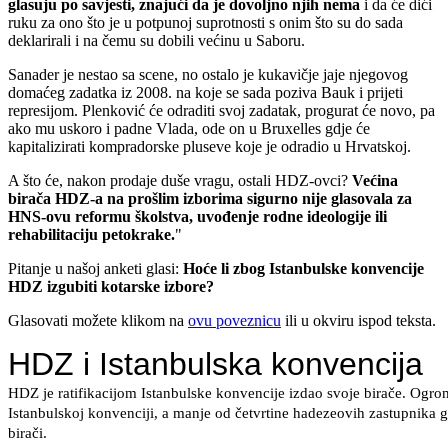
glasuju po savjesti, znajući da je dovoljno njih nema
i da će dići
ruku za ono što je u potpunoj suprotnosti s onim što su do sada
deklarirali i na čemu su dobili većinu u Saboru.
Sanader je nestao sa scene, no ostalo je kukavičje jaje njegovog
domaćeg zadatka iz 2008. na koje se sada poziva Bauk i prijeti
represijom. Plenković će odraditi svoj zadatak, progurat će novo, pa
ako mu uskoro i padne Vlada, ode on u Bruxelles gdje će
kapitalizirati kompradorske pluseve koje je odradio u Hrvatskoj.
A što će, nakon prodaje duše vragu, ostali HDZ-ovci?
Većina
birača HDZ-a na prošlim izborima sigurno nije glasovala za
HNS-ovu reformu školstva, uvođenje rodne ideologije ili
rehabilitaciju petokrake.
"
Pitanje u našoj anketi glasi:
Hoće li zbog Istanbulske konvencije
HDZ izgubiti kotarske izbore?
Glasovati možete klikom na
ovu poveznicu
ili u okviru ispod teksta.