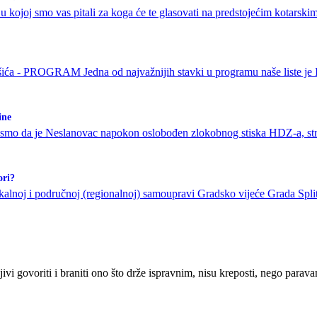
kojoj smo vas pitali za koga će te glasovati na predstojećim kotarskim 
arišića - PROGRAM Jedna od najvažnijih stavki u programu naše liste
ine
li smo da je Neslanovac napokon oslobođen zlokobnog stiska HDZ-a, st
ori?
alnoj i područnoj (regionalnoj) samoupravi Gradsko vijeće Grada Splita 
ljivi govoriti i braniti ono što drže ispravnim, nisu kreposti, nego parav