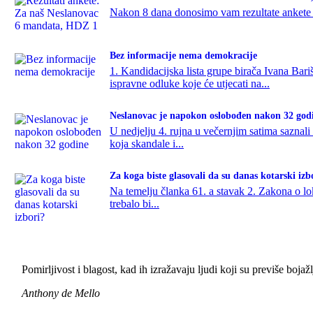
Nakon 8 dana donosimo vam rezultate ankete u 
Bez informacije nema demokracije
1. Kandidacijska lista grupe birača Ivana B
ispravne odluke koje će utjecati na...
Neslanovac je napokon oslobođen nakon 32 god
U nedjelju 4. rujna u večernjim satima sazna
koja skandale i...
Za koga biste glasovali da su danas kotarski izb
Na temelju članka 61. a stavak 2. Zakona o lok
trebalo bi...
Pomirljivost i blagost, kad ih izražavaju ljudi koji su previše bojaž
Anthony de Mello