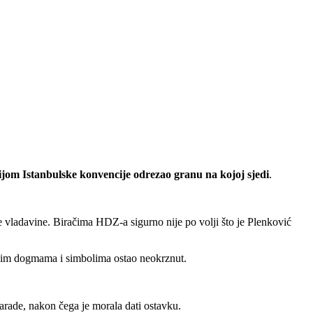
ijom Istanbulske konvencije odrezao granu na kojoj sjedi
.
ve vladavine. Biračima HDZ-a sigurno nije po volji što je Plenković
svojim dogmama i simbolima ostao neokrznut.
arade, nakon čega je morala dati ostavku.