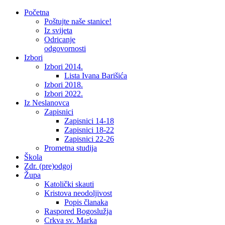
Početna
Poštujte naše stanice!
Iz svijeta
Odricanje
odgovornosti
Izbori
Izbori 2014.
Lista Ivana Barišića
Izbori 2018.
Izbori 2022.
Iz Neslanovca
Zapisnici
Zapisnici 14-18
Zapisnici 18-22
Zapisnici 22-26
Prometna studija
Škola
Zdr. (pre)odgoj
Župa
Katolički skauti
Kristova neodoljivost
Popis članaka
Raspored Bogoslužja
Crkva sv. Marka