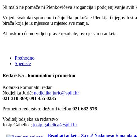
Ni malo ne pomaže ni Plenkovićeva arogancija i podcjenjivanje svih k
Vrijedi svakako spomenuti očajničke pokušaje Plenkija i njegovih stra
birača koja je iz mjeseca u mjesec sve manja.
Ali uskoro ćemo vidjeti prave rezultate, ovo je samo anketa.
Prethodno
Sljedeće
Redarstva - komunalno i prometno
Kotarski komunalni redar
Nedjeljka Jurić;
nedjeljka.juric@split.hr
021 310 369
;
091 455 0235
Prometno redarstvo, dežurni telefon
021 682 576
Voditelj odsjeka za redarstvo
Josip Gabelica;
josip.gabelica@split.hr
Rezultati ankete: Za naš Neslanovac 6 mandat