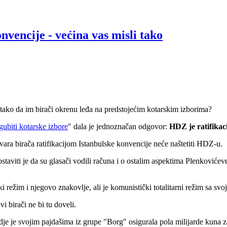
nvencije - većina vas misli tako
i tako da im birači okrenu leđa na predstojećim kotarskim izborima?
ubiti kotarske izbore
" dala je jednoznačan odgovor:
HDZ je ratifikac
ara birača ratifikacijom Istanbulske konvencije neće naštetiti HDZ-u.
staviti je da su glasači vodili računa i o ostalim aspektima Plenkoviće
i režim i njegovo znakovlje, ali je komunistički totalitarni režim sa 
 birači ne bi tu doveli.
je je svojim pajdašima iz grupe "Borg" osigurala pola milijarde kuna z