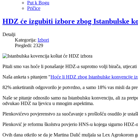
Put k Bogu
Pričice
HDZ će izgubiti izbore zbog Istanbulske ko
Detalji
Kategorija:
Izbori
Pregledi: 2329
Pitali smo vas hoće li ponašanje HDZ-a suprotno volji birača, utjecat
Naša anketa s pitanjem "
Hoće li HDZ zbog Istanbulske konvencije izg
82% anketiranih odgovorilo je potvrdno, a samo 18% vas misli da prev
Naše se pitanje odnosilo samo na Istanbulsku konvenciju, ali za pretpo
odvukao HDZ na ljevicu u mnogim aspektima.
Plenkovićevo povjerenstvo za suočavanje s prošlošću osudilo je ustašk
Plenković je reformu školstva povjerio HNS-u kojega sigurno HDZ-ovi
Ovih dana otkrilo se da je Martina Dalić muljala sa Lex Agrokorom gd