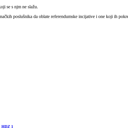
oji se s njm ne slažu.
načkih poslušnika da oblate referendumske incijative i one koji ih pokr
a, HDZ 1