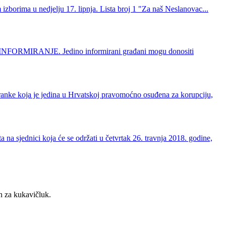
izborima u nedjelju 17. lipnja. Lista broj 1 "Za naš Neslanovac...
 je INFORMIRANJE. Jedino informirani građani mogu donositi
ranke koja je jedina u Hrvatskoj pravomoćno osuđena za korupciju,
na sjednici koja će se održati u četvrtak 26. travnja 2018. godine,
an za kukavičluk.