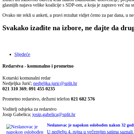
glasnijih najava velike koalicije s SDP-om, a koja je zapravo već na
Ovako ste rekli u anketi, a pravi rezultat vidjet ćemo za par dana, u ne
Svakako izađite na izbore, ne dajte da dru
Sljedeće
Redarstva - komunalno i prometno
Kotarski komunalni redar
Nedjeljka Jurić;
nedjeljka.juric@split.hr
021 310 369
;
091 455 0235
Prometno redarstvo, dežurni telefon
021 682 576
Voditelj odsjeka za redarstvo
Josip Gabelica;
josip.gabelica@split.hr
Neslanovac je napokon oslobođen nakon 32 god
U nedjelju 4. rujna u večernjim satima sazna