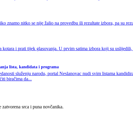
ko znamo nitko se nije žalio na provedbu ili rezultate izbora, pa su re
otara i prati tijek glasovanja. U prvim satima izbora koji su uslijedili,
anja lista, kandidata i programa
edanosti služenju narodu, portal Neslanovac nudi svim listama kandidir
ti biračima da...
e zatvorena srca i puna novčanika.