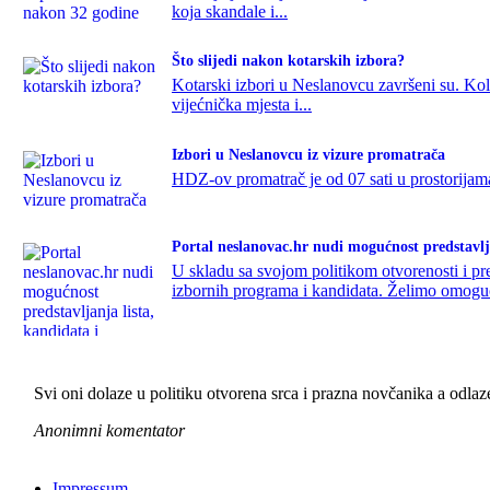
koja skandale i...
Što slijedi nakon kotarskih izbora?
Kotarski izbori u Neslanovcu završeni su. Koli
vijećnička mjesta i...
Izbori u Neslanovcu iz vizure promatrača
HDZ-ov promatrač je od 07 sati u prostorijama k
Portal neslanovac.hr nudi mogućnost predstavlj
U skladu sa svojom politikom otvorenosti i pr
izbornih programa i kandidata. Želimo omogući
Svi oni dolaze u politiku otvorena srca i prazna novčanika a odlaz
Anonimni komentator
Impressum