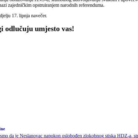
 snazi zajedničkim opstruiranjem narodnih referenduma.
djelju 17. lipnja navečer.
gi odlučuju umjesto vas!
ine
li smo da je Neslanovac napokon oslobođen zlokobnog stiska HDZ-a, st