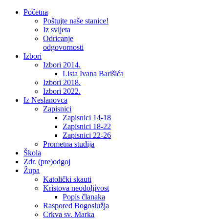
Početna
Poštujte naše stanice!
Iz svijeta
Odricanje
odgovornosti
Izbori
Izbori 2014.
Lista Ivana Barišića
Izbori 2018.
Izbori 2022.
Iz Neslanovca
Zapisnici
Zapisnici 14-18
Zapisnici 18-22
Zapisnici 22-26
Prometna studija
Škola
Zdr. (pre)odgoj
Župa
Katolički skauti
Kristova neodoljivost
Popis članaka
Raspored Bogoslužja
Crkva sv. Marka