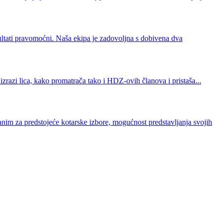
zultati pravomoćni. Naša ekipa je zadovoljna s dobivena dva
 izrazi lica, kako promatrača tako i HDZ-ovih članova i pristaša...
anim za predstojeće kotarske izbore, mogućnost predstavljanja svojih