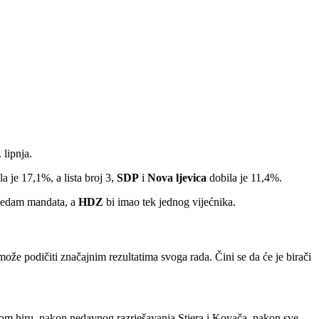
 lipnja.
a je 17,1%, a lista broj 3,
SDP
i
Nova ljevica
dobila je 11,4%.
 sedam mandata, a
HDZ
bi imao tek jednog vijećnika.
ože podičiti značajnim rezultatima svoga rada. Čini se da će je birači
m hiru, nakon nedavnog razrješavanja Stiera i Kovača, nakon sve