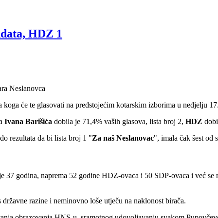
ndata, HDZ 1
koga će te glasovati na predstojećim kotarskim izborima u nedjelju 17.
ča
Ivana Barišića
dobila je 71,4% vaših glasova, lista broj 2,
HDZ
dobil
ezultata da bi lista broj 1 "
Za naš Neslanovac
", imala čak šest od
sti je 37 godina, naprema 52 godine HDZ-ovaca i 50 SDP-ovaca i već se m
s državne razine i neminovno loše utječu na naklonost birača.
štanja obrazovanja HNS-u, sramotnog udovoljavanju svakom Pupovčevo