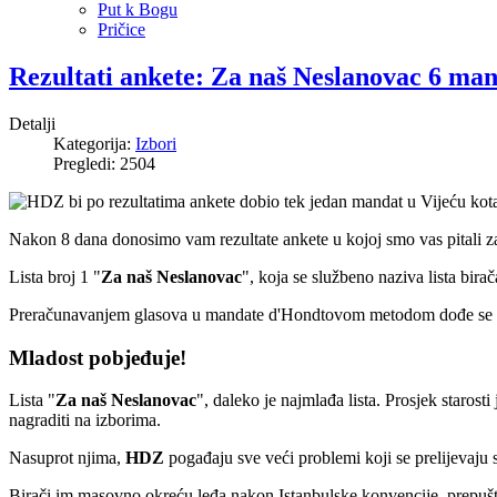
Put k Bogu
Pričice
Rezultati ankete: Za naš Neslanovac 6 ma
Detalji
Kategorija:
Izbori
Pregledi: 2504
Nakon 8 dana donosimo vam rezultate ankete u kojoj smo vas pitali za 
Lista broj 1 "
Za naš Neslanovac
", koja se službeno naziva lista bira
Preračunavanjem glasova u mandate d'Hondtovom metodom dođe se do r
Mladost pobjeđuje!
Lista "
Za naš Neslanovac
", daleko je najmlađa lista. Prosjek staro
nagraditi na izborima.
Nasuprot njima,
HDZ
pogađaju sve veći problemi koji se prelijevaju 
Birači im masovno okreću leđa nakon Istanbulske konvencije, prepu