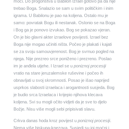
moći. Do progonstva u Babilon Izrael gotovo pa da nije
trebao Boga. Snalazio se sam u svim političkim i inim
igrama. U Babilonu je pao na koljena. Ostalo mu je
samo: povratak Bogu ili nestanak. Oslonio se na Boga
i Bog ga je ponovo izvukao. Bog se pokazao vjeran.
On je bio glavni akter izraelove povijesti. Izrael bez
Boga nije mogao učiniti
ništa
. Počeo je plakati i kajati
se za svoju samouvjerenost. Bog je svrnuo pogled na
njega. Nije prezreo srce poniženo i prezreno. Poslao
im je anđela utjehe. I Izrael se u
poniznoj procesiji
vratio na stare jeruzalemske ruševine i počeo ih
obnavljati u svoj skromnosti. Posao je išao naprijed
usprkos slabosti izraelaca i arogantnosti susjeda. Bog
je budio srca Izraelaca i krijepio njihova klecava
koljena. Svi su mogli očito vidjeti da je sve to djelo
Božje. Nisu više mogli sebi pripisivati slavu.
Crkva danas hoda kroz povijest u
poniznoj procesiji
.
Nema više biskupa-knezova. Susjedi su joj moćni i