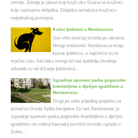
zemlje. Zemlja je planet koji kruži oko Sunca na kružnici
koju nazivamo ekliptika. Ekliptika označava kružnicu
nejednakog promjera.
Kućni ljubimci u Neslanovcu
Sve više psećeg izmeta po ulicama
Mnogi stanovnici Neslanovca imaju
kućne ljubimce, a najčešće su to
mačke i psi. Isto tako mnogi od nas ljubitelja životinja
odustali su od držanja ljubimaca...
Izgradnja spomen parka poginulim
braniteljima s dječjim igralištem u
Neslanovcu
Drugi po redu prijedlog projekta za
proračun Grada Splita Inicijative Za naš Neslanovac je
izgradnja spomen parka poginulim braniteljima s dječjim
igralištem na velikoj travnatoj površini između zgrada u
Dolini...