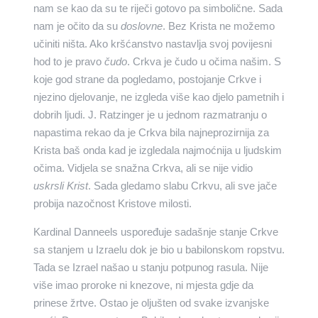
nam se kao da su te riječi gotovo pa simbolične. Sada
nam je očito da su
doslovne
. Bez Krista ne možemo
učiniti ništa. Ako kršćanstvo nastavlja svoj povijesni
hod to je pravo
čudo
. Crkva je čudo u očima našim. S
koje god strane da pogledamo, postojanje Crkve i
njezino djelovanje, ne izgleda više kao djelo pametnih i
dobrih ljudi. J. Ratzinger je
u jednom razmatranju o
napastima rekao da je Crkva bila najneprozirnija za
Krista baš onda kad je izgledala najmoćnija u ljudskim
očima. Vidjela se snažna Crkva, ali se nije vidio
uskrsli Krist
. Sada gledamo slabu Crkvu, ali sve jače
probija nazočnost Kristove milosti.
Kardinal Danneels uspoređuje sadašnje stanje Crkve
sa stanjem u Izraelu dok je bio u babilonskom ropstvu.
Tada se Izrael našao u stanju potpunog rasula. Nije
više imao proroke ni knezove, ni mjesta gdje da
prinese žrtve. Ostao je oljušten od svake izvanjske