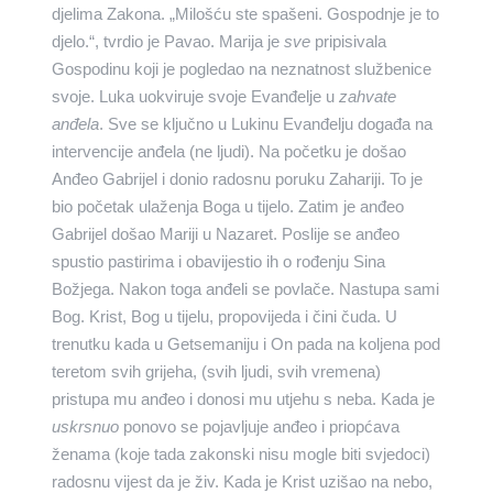
djelima Zakona. „Milošću ste spašeni. Gospodnje je to
djelo.“, tvrdio je Pavao. Marija je
sve
pripisivala
Gospodinu koji je pogledao na neznatnost službenice
svoje. Luka uokviruje svoje Evanđelje u
zahvate
anđela
. Sve se ključno u Lukinu Evanđelju događa na
intervencije anđela (ne ljudi). Na početku je došao
Anđeo Gabrijel i donio radosnu poruku Zahariji. To je
bio početak ulaženja Boga u tijelo. Zatim je anđeo
Gabrijel došao Mariji u Nazaret. Poslije se anđeo
spustio pastirima i obavijestio ih o rođenju Sina
Božjega. Nakon toga anđeli se povlače. Nastupa sami
Bog. Krist, Bog u tijelu, propovijeda i čini čuda. U
trenutku kada u Getsemaniju i On pada na koljena pod
teretom svih grijeha, (svih ljudi, svih vremena)
pristupa mu anđeo i donosi mu utjehu s neba. Kada je
uskrsnuo
ponovo se pojavljuje anđeo i priopćava
ženama (koje tada zakonski nisu mogle biti svjedoci)
radosnu vijest da je živ. Kada je Krist uzišao na nebo,