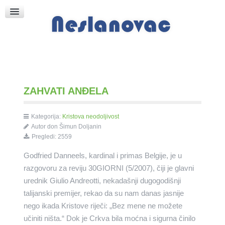
Raspored Bogoslužja
Crkva sv. Marka
Put k Bogu
Pričice
ZAHVATI ANĐELA
Kategorija:
Kristova neodoljivost
Autor
don Šimun Doljanin
Pregledi: 2559
Godfried Danneels, kardinal i primas Belgije, je u
razgovoru za reviju 30GIORNI (5/2007), čiji je glavni
urednik Giulio Andreotti, nekadašnji dugogodišnji
talijanski premijer, rekao da su nam danas jasnije
nego ikada Kristove riječi: „Bez mene ne možete
učiniti ništa.“ Dok je Crkva bila moćna i sigurna činilo