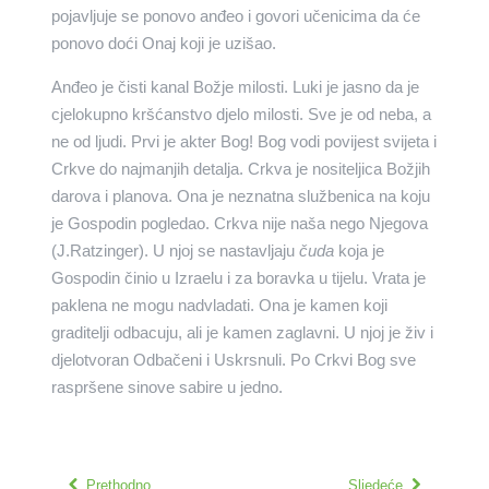
pojavljuje se ponovo anđeo i govori učenicima da će
ponovo doći Onaj koji je uzišao.
Anđeo je čisti kanal Božje milosti. Luki je jasno da je
cjelokupno kršćanstvo djelo milosti. Sve je od neba, a
ne od ljudi. Prvi je akter Bog! Bog vodi povijest svijeta i
Crkve do najmanjih detalja. Crkva je nositeljica Božjih
darova i planova. Ona je neznatna službenica na koju
je Gospodin pogledao. Crkva nije naša nego Njegova
(J.Ratzinger). U njoj se nastavljaju
čuda
koja je
Gospodin činio u Izraelu i za boravka u tijelu. Vrata je
paklena ne mogu nadvladati. Ona je kamen koji
graditelji odbacuju, ali je kamen zaglavni. U njoj je živ i
djelotvoran Odbačeni i Uskrsnuli. Po Crkvi Bog sve
raspršene sinove sabire u jedno.
Prethodno
Sljedeće