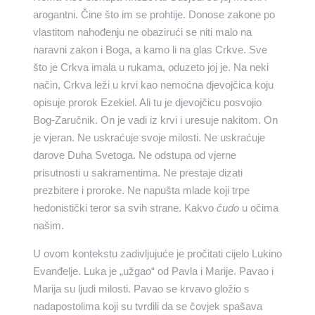
arogantni. Čine što im se prohtije. Donose zakone po
vlastitom nahođenju ne obazirući se niti malo na
naravni zakon i Boga, a kamo li na glas Crkve. Sve
što je Crkva imala u rukama, oduzeto joj je. Na neki
način, Crkva leži u krvi kao nemoćna djevojčica koju
opisuje prorok Ezekiel. Ali tu je djevojčicu posvojio
Bog-Zaručnik. On je vadi iz krvi i uresuje nakitom. On
je vjeran. Ne uskraćuje svoje milosti. Ne uskraćuje
darove Duha Svetoga. Ne odstupa od vjerne
prisutnosti u sakramentima. Ne prestaje dizati
prezbitere i proroke. Ne napušta mlade koji trpe
hedonistički teror sa svih strane. Kakvo
čudo
u očima
našim.
U ovom kontekstu zadivljujuće je pročitati cijelo Lukino
Evanđelje. Luka je „užgao“ od Pavla i Marije. Pavao i
Marija su ljudi milosti. Pavao se krvavo gložio s
nadapostolima koji su tvrdili da se čovjek spašava