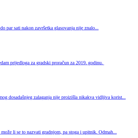
do par sati nakon završetka glasovanja nije znalo...
sedam prijedloga za gradski proračun za 2019. godinu.
g dosadašnjeg zalaganja nije proizišla nikakva vidljiva korist...
može li se to nazvati gradnjom, pa stoga i upitnik. Odmah...