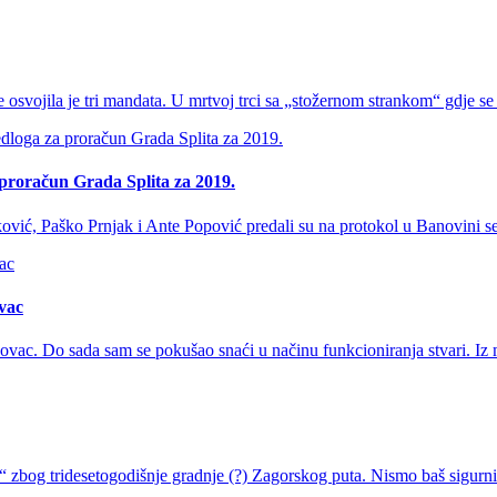
 osvojila je tri mandata. U mrtvoj trci sa „stožernom strankom“ gdje se 
a proračun Grada Splita za 2019.
ković, Paško Prnjak i Ante Popović predali su na protokol u Banovini 
vac
ac. Do sada sam se pokušao snaći u načinu funkcioniranja stvari. Iz mo
 zbog tridesetogodišnje gradnje (?) Zagorskog puta. Nismo baš sigurni 