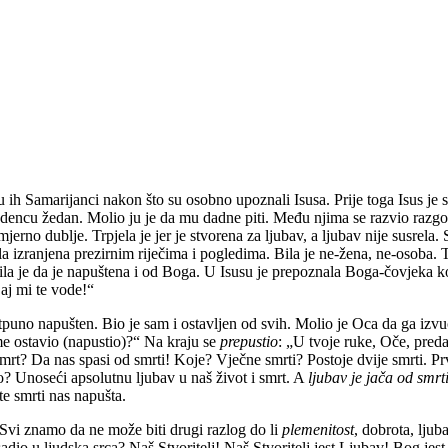
 su ih Samarijanci nakon što su osobno upoznali Isusa. Prije toga Isus j
encu žedan. Molio ju je da mu dadne piti. Među njima se razvio razgovo
rno dublje. Trpjela je jer je stvorena za ljubav, a ljubav nije susrela. S
bila izranjena prezirnim riječima i pogledima. Bila je ne-žena, ne-osoba. 
ila je da je napuštena i od Boga. U Isusu je prepoznala Boga-čovjeka k
Daj mi te vode!“
uno napušten. Bio je sam i ostavljen od svih. Molio je Oca da ga izvuče 
me ostavio (napustio)?“ Na kraju se
prepustio
: „U tvoje ruke, Oče, pred
i smrt? Da nas spasi od smrti! Koje? Vječne smrti? Postoje dvije smrti. Pr
ko? Unoseći apsolutnu ljubav u naš život i smrt. A
ljubav je jača od smrt
te smrti nas napušta.
i? Svi znamo da ne može biti drugi razlog do li
plemenitost
, dobrota, ljub
adio u ljudska srca? Naš Stvoritelj! Naš Stvoritelj jest Ljubav! Bog jest