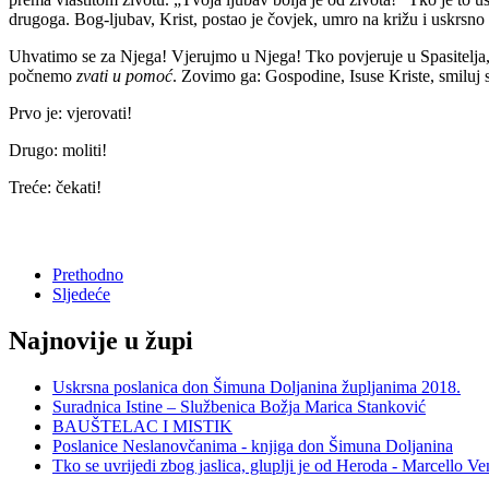
drugoga. Bog-ljubav, Krist, postao je čovjek, umro na križu i uskrsno 
Uhvatimo se za Njega! Vjerujmo u Njega! Tko povjeruje u Spasitelja, 
počnemo
zvati u pomoć
. Zovimo ga: Gospodine, Isuse Kriste, smiluj s
Prvo je: vjerovati!
Drugo: moliti!
Treće: čekati!
Prethodno
Sljedeće
Najnovije u župi
Uskrsna poslanica don Šimuna Doljanina župljanima 2018.
Suradnica Istine – Službenica Božja Marica Stanković
BAUŠTELAC I MISTIK
Poslanice Neslanovčanima - knjiga don Šimuna Doljanina
Tko se uvrijedi zbog jaslica, gluplji je od Heroda - Marcello Ve