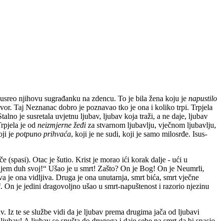
e susreo njihovu sugrađanku na zdencu. To je bila žena koju je
napustilo
r. Taj Neznanac dobro je poznavao tko je ona i koliko trpi. Trpjela
talno je susretala uvjetnu ljubav, ljubav koja traži, a ne daje, ljubav
Trpjela je od
neizmjerne žeđi
za stvarnom ljubavlju, vječnom ljubavlju,
oji je
potpuno prihvaća
, koji je ne sudi, koji je samo milosrđe. Isus-
(spasi). Otac je šutio. Krist je morao ići korak dalje - ući u
ajem duh svoj!“ Ušao je u smrt! Zašto? On je Bog! On je Neumrli,
va je ona vidljiva. Druga je ona unutarnja, smrt bića, smrt vječne
i
. On je jedini dragovoljno ušao u smrt-napuštenost i razorio njezinu
av. Iz te se službe vidi da je ljubav prema drugima jača od ljubavi
 ljubav! A ljubav se spušta do drugoga i daje sebe na smrt da bi spasio