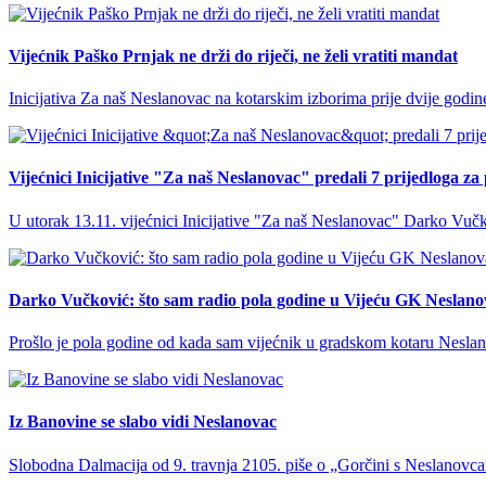
Vijećnik Paško Prnjak ne drži do riječi, ne želi vratiti mandat
Inicijativa Za naš Neslanovac na kotarskim izborima prije dvije godine
Vijećnici Inicijative "Za naš Neslanovac" predali 7 prijedloga z
U utorak 13.11. vijećnici Inicijative "Za naš Neslanovac" Darko Vuč
Darko Vučković: što sam radio pola godine u Vijeću GK Neslano
Prošlo je pola godine od kada sam vijećnik u gradskom kotaru Neslanov
Iz Banovine se slabo vidi Neslanovac
Slobodna Dalmacija od 9. travnja 2105. piše o „Gorčini s Neslanovca“