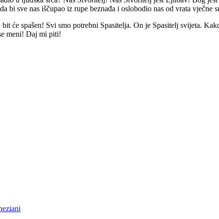
da bi sve nas iščupao iz rupe beznađa i oslobodio nas od vrata vječne s
bit će spašen! Svi smo potrebni Spasitelja. On je Spasitelj svijeta. 
e meni! Daj mi piti!
neziani