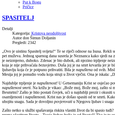
Put k Bogu
Pričice
SPASITELJ
Detalji
Kategorija:
Kristova neodoljivost
Autor
don Šimun Doljanin
Pregledi: 2342
„Ovo je uistinu Spasitelj svijeta!“ Te se riječi odnose na Isusa. Rekli
pet muževa. Jednog sparnog dana susrela je Neznanca kako sjedi na zd
je neizmjerno, duboko. Zdenac je bio dubok, ali njezino trpljenje neizmje
koja je nije prihvaćala
bezuvjetno
. Duša joj je na smrt krvarila jer je 
ljubavlju koja će je potpuno prihvatiti. Bila je
napuštena
od svih. Misl
Mesija joj je ponudio vodu koja struji u život vječni. Ona je iskala: „
Najdublje trpljenje je
napuštenost!
U Getsemaniju Krist se osjećao potp
napuštenost smrti
. Na križu je vikao: „Bože moj, Bože moj, zašto si 
Besmrtni? Zašto je htio postati čovjek, ući u najdublji prezir i okusit
osamljenosti i napuštenosti. Krist nas je došao spasiti od te smrti. Ka
ubojitu snagu. Sada je dovoljno
povjerovati
u Njegovu ljubav i snaga 
Zašto netko u službi spašavanja riskira vlastiti život da bi spasio tuđ
prema vlastitom životu. „Tvoja ljubav bolja je od života!“ Tko je to us