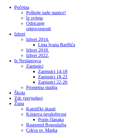
Početna
Poštujte naše stanice!
Iz svijeta
Odricanje
odgovornosti
Izbori
Izbori 2014.
Lista Ivana Barišića
Izbori 2018.
Izbori 2022.
Iz Neslanovca
Zapisnici
Zapisnici 14-18
Zapisnici 18-22
Zapisnici 22-26
Prometna studija
Škola
Zdr. (pre)odgoj
Župa
Katolički skauti
Kristova neodoljivost
Popis članaka
Raspored Bogoslužja
Crkva sv. Marka