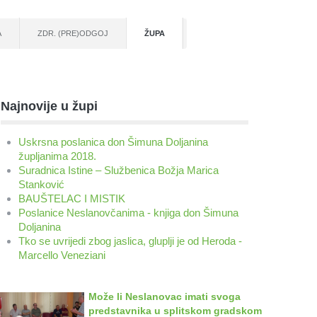
A
ZDR. (PRE)ODGOJ
ŽUPA
Najnovije u župi
Uskrsna poslanica don Šimuna Doljanina
župljanima 2018.
Suradnica Istine – Službenica Božja Marica
Stanković
BAUŠTELAC I MISTIK
Poslanice Neslanovčanima - knjiga don Šimuna
Doljanina
Tko se uvrijedi zbog jaslica, gluplji je od Heroda -
Marcello Veneziani
Može li Neslanovac imati svoga
predstavnika u splitskom gradskom