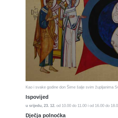
Kao i svake godine don Šime šalje svim župljanima S
Ispovijed
u srijedu, 23. 12.
od 10.00 do 11.00 i od 16.00 do 18.0
Dječja polnoćka