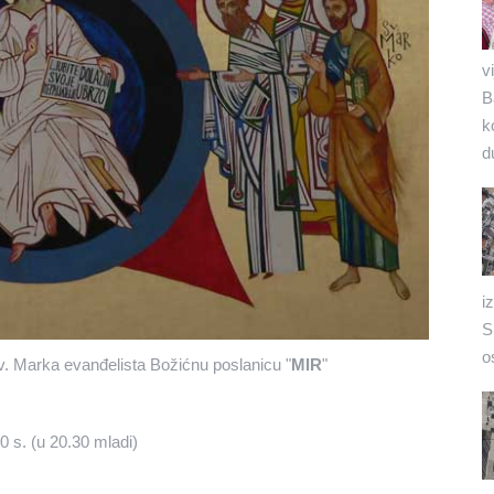
v
B
k
d
i
S
o
v. Marka evanđelista Božićnu poslanicu "
MIR
"
0 s. (u 20.30 mladi)