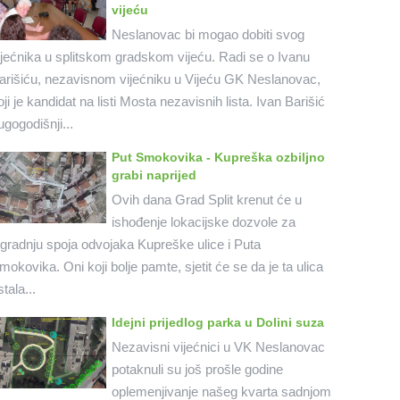
vijeću
Neslanovac bi mogao dobiti svog
ijećnika u splitskom gradskom vijeću. Radi se o Ivanu
arišiću, nezavisnom vijećniku u Vijeću GK Neslanovac,
oji je kandidat na listi Mosta nezavisnih lista. Ivan Barišić
ugogodišnji...
Put Smokovika - Kupreška ozbiljno
grabi naprijed
Ovih dana Grad Split krenut će u
ishođenje lokacijske dozvole za
zgradnju spoja odvojaka Kupreške ulice i Puta
mokovika. Oni koji bolje pamte, sjetit će se da je ta ulica
stala...
Idejni prijedlog parka u Dolini suza
Nezavisni vijećnici u VK Neslanovac
potaknuli su još prošle godine
oplemenjivanje našeg kvarta sadnjom