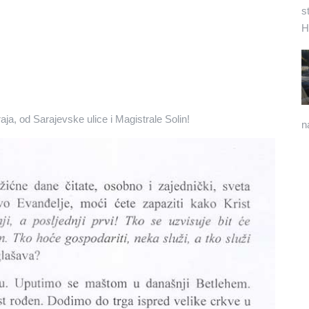
s
H
aja, od Sarajevske ulice i Magistrale Solin!
n