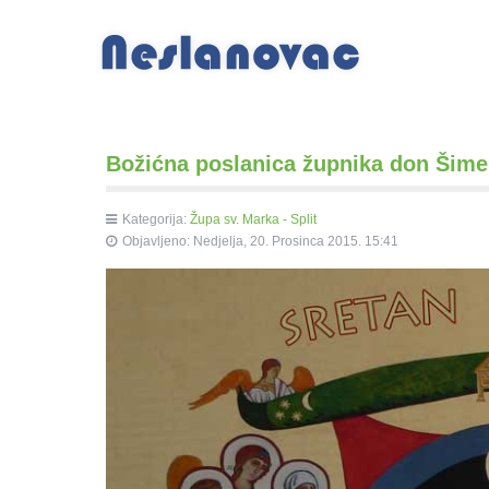
Božićna poslanica župnika don Šime 
Kategorija:
Župa sv. Marka - Split
Objavljeno: Nedjelja, 20. Prosinca 2015. 15:41