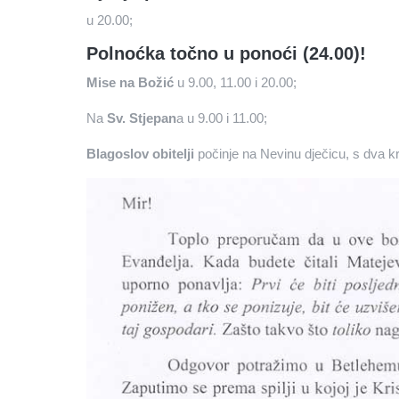
u 20.00;
Polnoćka točno u ponoći (24.00)!
Mise na Božić
u 9.00, 11.00 i 20.00;
Na
Sv. Stjepan
a u 9.00 i 11.00;
Blagoslov obitelji
počinje na Nevinu dječicu, s dva kr