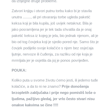
da izbjegne druge probleme.
Zatvori knjigu i otvori putnu torbu kako bi je stavila
unutra ........, ali pri otvaranju torbe ugleda paketić
keksa koji je bila kupila, još uvijek netaknut. Bila je
jako posramljena jer je tek tada shvatila da je onaj
paketić keksa iz kojeg je jela, bio jednak njenom, ali je
bio od tog čovjeka koji je sjedio pored nje. Samo što je
čovjek podijelio svoje kolačiće s njom bez osjećaja
ljutnje, nervoze ili čuđenja, za razliku od nje koja je
mrmljala jer je osjetila da joj je ponos povrijeđen.
POUKA:
Koliko puta u svome životu ćemo jesti, ili jedemo tuđe
kolačiće, a da to ni ne znamo?
Prije donošenja
brzopletih zaključaka i prije nego pomisliš loše o
ljudima, pažljivo gledaj, jer vrlo često stvari nisu
onakve kakvima se čine !!!!