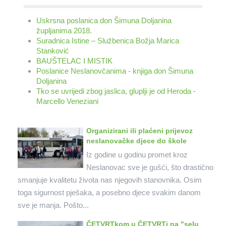
Uskrsna poslanica don Šimuna Doljanina
župljanima 2018.
Suradnica Istine – Službenica Božja Marica
Stanković
BAUŠTELAC I MISTIK
Poslanice Neslanovčanima - knjiga don Šimuna
Doljanina
Tko se uvrijedi zbog jaslica, gluplji je od Heroda -
Marcello Veneziani
Organizirani ili plaćeni prijevoz
neslanovačke djece do škole
Iz godine u godinu promet kroz
Neslanovac sve je gušći, što drastično
smanjuje kvalitetu života nas njegovih stanovnika. Osim
toga sigurnost pješaka, a posebno djece svakim danom
sve je manja. Pošto...
ČETVRTkom u ČETVRTi na "selu