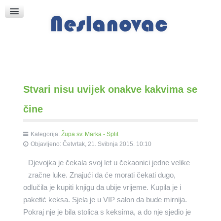
Raspored Bogoslužja
Crkva sv. Marka
Put k Bogu
Pričice
Stvari nisu uvijek onakve kakvima se
čine
Kategorija:
Župa sv. Marka - Split
Objavljeno: Četvrtak, 21. Svibnja 2015. 10:10
Djevojka je čekala svoj let u čekaonici jedne velike
zračne luke. Znajući da će morati čekati dugo,
odlučila je kupiti knjigu da ubije vrijeme. Kupila je i
paketić keksa. Sjela je u VIP salon da bude mirnija.
Pokraj nje je bila stolica s keksima, a do nje sjedio je