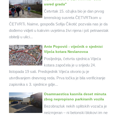
usred grada"
Četvrtak 15. ožujka bio je dan prvog
terenskog susreta ČETVRTkom u
ČETVRTi. Naime, gospođa Sofija Čikotić pozvala nas je da
dođemo vidjeti u kakvim uvjetima živi njena i još petnaestak
obitelji u ulici...
Ante Popović - vijećnik o sjednici
Vijeća kotara Neslanovca
Posljednja, četvrta sjednica Vijeća
kotara započela je u srijedu 24.
listopada 19 sati. Predsjednik Vijeća otvorio ju je
utvrđivanjem dnevnog reda. Prva točka je bila verificiranje
zapisnika s 3. sjednice gdje...
Osamnaestica kasnila deset minuta
zbog nepropisno parkiranih vozila
Bezobrazluk nekih splitskih vozača je
neizmjeran – ni betonski blokovi im ne