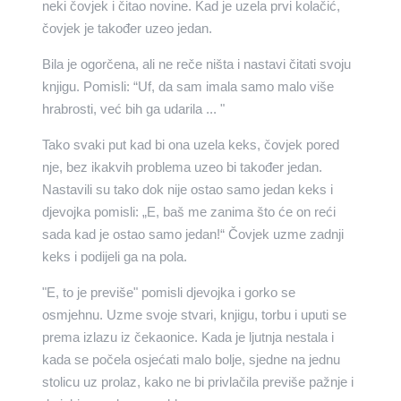
neki čovjek i čitao novine. Kad je uzela prvi kolačić,
čovjek je također uzeo jedan.
Bila je ogorčena, ali ne reče ništa i nastavi čitati svoju
knjigu. Pomisli: “Uf, da sam imala samo malo više
hrabrosti, već bih ga udarila ... "
Tako svaki put kad bi ona uzela keks, čovjek pored
nje, bez ikakvih problema uzeo bi također jedan.
Nastavili su tako dok nije ostao samo jedan keks i
djevojka pomisli: „E, baš me zanima što će on reći
sada kad je ostao samo jedan!“ Čovjek uzme zadnji
keks i podijeli ga na pola.
"E, to je previše" pomisli djevojka i gorko se
osmjehnu. Uzme svoje stvari, knjigu, torbu i uputi se
prema izlazu iz čekaonice. Kada je ljutnja nestala i
kada se počela osjećati malo bolje, sjedne na jednu
stolicu uz prolaz, kako ne bi privlačila previše pažnje i