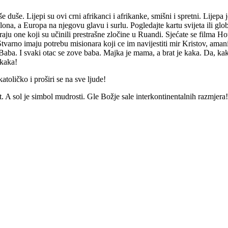
 duše. Lijepi su ovi crni afrikanci i afrikanke, smišni i spretni. Lijepa j
lona, a Europa na njegovu glavu i surlu. Pogledajte kartu svijeta ili globu
u one koji su učinili prestrašne zločine u Ruandi. Sjećate se filma Ho
tvarno imaju potrebu misionara koji ce im navijestiti mir Kristov, amani 
a. I svaki otac se zove baba. Majka je mama, a brat je kaka. Da, kaka!
 kaka!
oličko i proširi se na sve ljude!
 A sol je simbol mudrosti. Gle Božje sale interkontinentalnih razmjera!