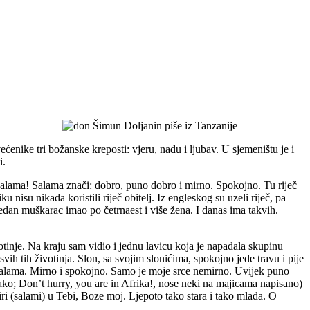
nike tri božanske kreposti: vjeru, nadu i ljubav. U sjemeništu je i
i.
eč: salama! Salama znači: dobro, puno dobro i mirno. Spokojno. Tu riječ
su nikada koristili riječ obitelj. Iz engleskog su uzeli riječ, pa
 jedan muškarac imao po četrnaest i više žena. I danas ima takvih.
tinje. Na kraju sam vidio i jednu lavicu koja je napadala skupinu
ih tih životinja. Slon, sa svojim slonićima, spokojno jede travu i pije
e salama. Mirno i spokojno. Samo je moje srce nemirno. Uvijek puno
lako; Don’t hurry, you are in Afrika!, nose neki na majicama napisano)
i (salami) u Tebi, Boze moj. Ljepoto tako stara i tako mlada. O