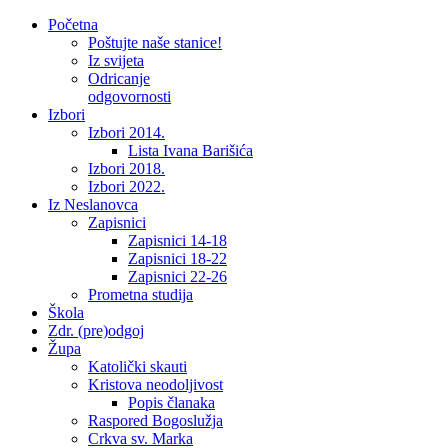
Početna
Poštujte naše stanice!
Iz svijeta
Odricanje
odgovornosti
Izbori
Izbori 2014.
Lista Ivana Barišića
Izbori 2018.
Izbori 2022.
Iz Neslanovca
Zapisnici
Zapisnici 14-18
Zapisnici 18-22
Zapisnici 22-26
Prometna studija
Škola
Zdr. (pre)odgoj
Župa
Katolički skauti
Kristova neodoljivost
Popis članaka
Raspored Bogoslužja
Crkva sv. Marka