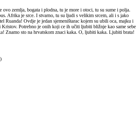
e ovo zemlja, bogata i plodna, tu je more i otoci, tu su sume i polja.
s. Afrika je srce. I stvarno, tu su ljudi s velikim srcem, ali i s jako
tel Ruanda! Ovdje je jedan sjemeništarac kojem su ubili oca, majku i
Kristov. Potrebno je onih koji ce ih učiti ljubiti bližnje kao same sebe
 Znamo sto na hrvatskom znaci kaka. O, ljubiti kaka. Ljubiti brata!
)