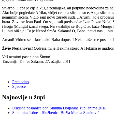
Stvarno, lijepa je cijela kugla zemaljska, ali potpuno nedovoljna za naše
Ako bolje pogledate Afriku, vidjet ćete da slici na srce. Azija slici na s
nemirnim srcem. Vidio sam novu zgradu suda u Arushi, gdje procesuiraj
brata. Zove se Jean Paul. On se, u sali predstavlja: Ivan Pavao Nula! S
i Boga (Mungu) iznad svega. Na swahiliju se Bog Otac kaže Mungu Bab
Ljubiti bližnje! To je Nebo! Sreća. Salama! O, Baba, nauci nas ljubiti
Amani! Vidmo se uskoro, ako Baba dopusti! Neka naše srce postane kat
Živio Neslanovac!
(Adresa mi je Hekima street. A Hekima je mudrost.
Vaš nemirni pastir, don Šimun!
Tanzanija, Dar es Salaam, 27. ožujka 2011.
Prethodno
Sljedeće
Najnovije u župi
Uskrsna poslanica don Šimuna Doljanina župljanima 2018.
Suradnica Istine – Službenica Božja Marica Stanković