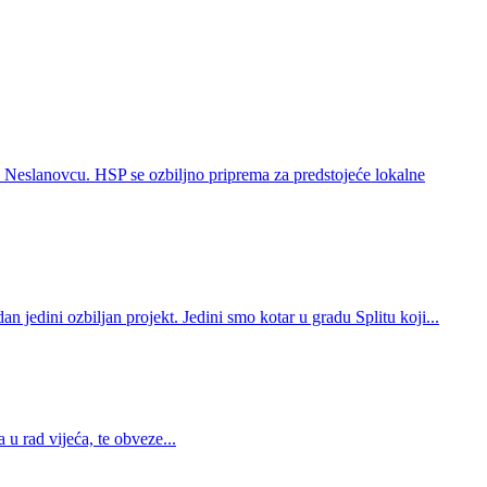
 Neslanovcu. HSP se ozbiljno priprema za predstojeće lokalne
 jedini ozbiljan projekt. Jedini smo kotar u gradu Splitu koji...
u rad vijeća, te obveze...