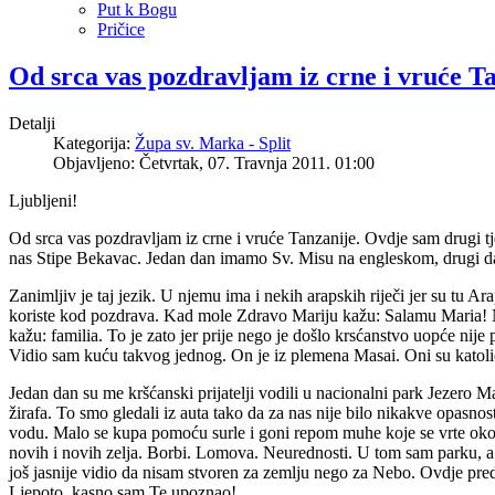
Put k Bogu
Pričice
Od srca vas pozdravljam iz crne i vruće T
Detalji
Kategorija:
Župa sv. Marka - Split
Objavljeno: Četvrtak, 07. Travnja 2011. 01:00
Ljubljeni!
Od srca vas pozdravljam iz crne i vruće Tanzanije. Ovdje sam drugi t
nas Stipe Bekavac. Jedan dan imamo Sv. Misu na engleskom, drugi dan
Zanimljiv je taj jezik. U njemu ima i nekih arapskih riječi jer su tu Ar
koriste kod pozdrava. Kad mole Zdravo Mariju kažu: Salamu Maria! Nama 
kažu: familia. To je zato jer prije nego je došlo krsćanstvo uopće nije
Vidio sam kuću takvog jednog. On je iz plemena Masai. Oni su katolici,
Jedan dan su me kršćanski prijatelji vodili u nacionalni park Jezero 
žirafa. To smo gledali iz auta tako da za nas nije bilo nikakve opasno
vodu. Malo se kupa pomoću surle i goni repom muhe koje se vrte oko nj
novih i novih zelja. Borbi. Lomova. Neurednosti. U tom sam parku, a i 
još jasnije vidio da nisam stvoren za zemlju nego za Nebo. Ovdje pred
Ljepoto, kasno sam Te upoznao!