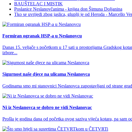
BAUŠTELAC I MISTIK
Poslanice Neslanovčanima - knjiga don Šimuna Doljanina
Tko se uvrijedi zbog jaslica, gluplji je od Heroda - Marcello Ve
Formiran ogranak HSP-a u Neslanovcu
Danas 15. veljače s početkom u 17 sati u prostorijama Gradskog kota
izbore...
Sigurnost naše djece na ulicama Neslanovca
Godinama smo mi stanovnici Neslanovca zapostavljani od strane gradskih
Ni iz Neslanovca se dobro ne vidi Neslanovac
Prošla je godina dana od početka ovog saziva vijeća kotara, pa sam odl