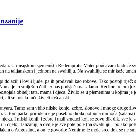
anzanije
jedan. U misijskom sjemeništu Redemprotis Mater poučavam buduće sveće
 na talijanskom i jednom na swahiliju. Na swahiliju se mir kaže aman
api dolazili i lovili ljude, pa ih prodavali kao robove. Tako postoji rij
je to smiješno čuti jer nas podsjeća na salamu. Recimo, u tom jeziku ni
 postojala obitelj: tata, mama i djeca. Živilo se u plemenima u kojima je
 ali se polako uče živjeti kršćanski.
Manyara. Tamo sam vidio nilske konje, zebre, slonove i mnoge druge živo
sti. U tom parku prirode me je posebno dirala potpuna mirnoća (salama) sv
ega. I nilski konji, i zebre i mali srndaći koji se zovu dik dik, sve j
u cijeloj Tanzaniji, a ovdje je sve pole pole (na swahiliju - polako po
ajem o Augustinu, a on je govorio: Nemirno je moje srce dok se ne smir