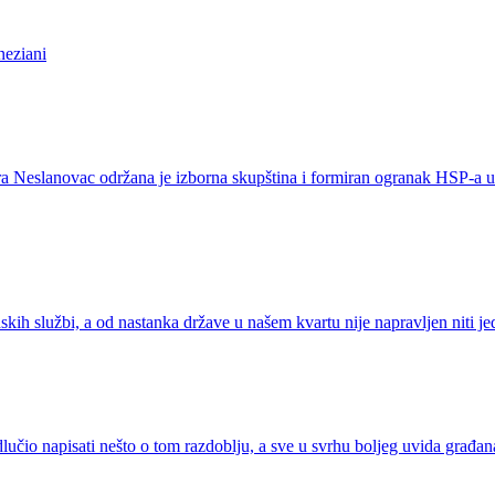
neziani
ra Neslanovac održana je izborna skupština i formiran ogranak HSP-a u
 službi, a od nastanka države u našem kvartu nije napravljen niti jedan
učio napisati nešto o tom razdoblju, a sve u svrhu boljeg uvida građana 