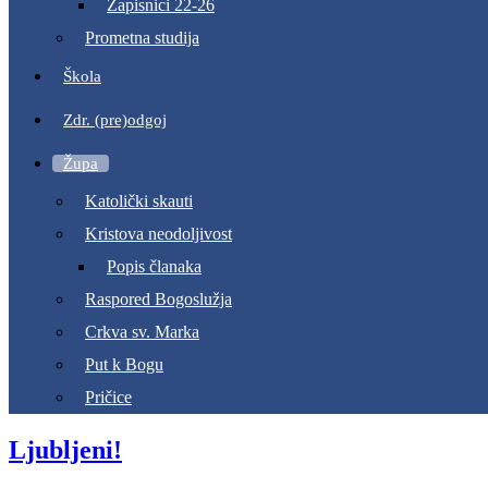
Zapisnici 22-26
Prometna studija
Škola
Zdr. (pre)odgoj
Župa
Katolički skauti
Kristova neodoljivost
Popis članaka
Raspored Bogoslužja
Crkva sv. Marka
Put k Bogu
Pričice
Ljubljeni!