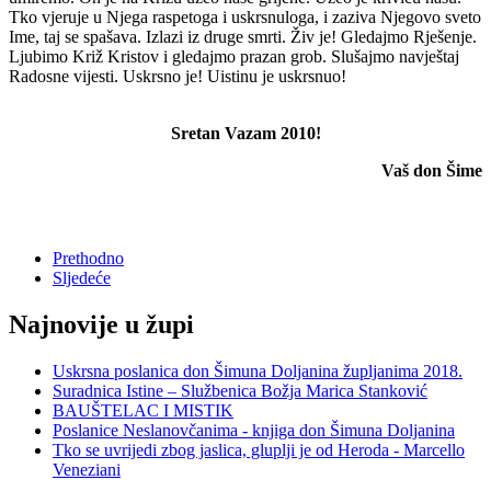
Tko vjeruje u Njega raspetoga i uskrsnuloga, i zaziva Njegovo sveto
Ime, taj se spašava. Izlazi iz druge smrti. Živ je! Gledajmo Rješenje.
Ljubimo Križ Kristov i gledajmo prazan grob. Slušajmo navještaj
Radosne vijesti. Uskrsno je! Uistinu je uskrsnuo!
Sretan Vazam 2010!
Vaš don Šime
Prethodno
Sljedeće
Najnovije u župi
Uskrsna poslanica don Šimuna Doljanina župljanima 2018.
Suradnica Istine – Službenica Božja Marica Stanković
BAUŠTELAC I MISTIK
Poslanice Neslanovčanima - knjiga don Šimuna Doljanina
Tko se uvrijedi zbog jaslica, gluplji je od Heroda - Marcello
Veneziani