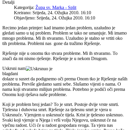
Detalji
Kategorija:
Župa sv. Marka - Split
Kreirano: Srijeda, 24. Ožujka 2010. 16:10
Objavljeno: Srijeda, 24. Ožujka 2010. 16:10
Recimo jedan primjer: kad imamo jedan problem, uzaludno je
gledati samo u taj problem. Problem se tako ne umanjuje. Mi imamo
mnogo problema. Mi ih stvaramo. Uzaludno je stalno se vrtiti oko
tih problema. Problemi nas gone da tražimo Rješenje.
Rješenje nije u onomu tko stvara probleme. Mi ih stvaramo. To
znači da mi nismo rješenje. Rješenje je u nekom Drugom.
Uskrsni nam
blagdani
dolaze u susret da podignemo oči prema Onom tko je Rješenje naših
problema. Previše gledamo sami sebe. Slušamo vijesti o nama. O
nama koji stvaramo milijun problema. Potrebno je podići oči prema
Onomu koji rješava naše probleme.
Koji je problem broj jedan? To je smrt. Postoje dvije vrste smrti.
Tjelesna i duhovna smrt. Rješenje za tjelesnu smrt je vjera u
Uskrsnuće. Vjerujem u uskrsnuće tijela. Krist je tjelesno uskrsnuo.
Svaki koji vjeruje u Njega i vrši volju Njegovu, uskrsnut će na
vječnu radost. Ući će u radost gospodara svoga. Ta vjera nas