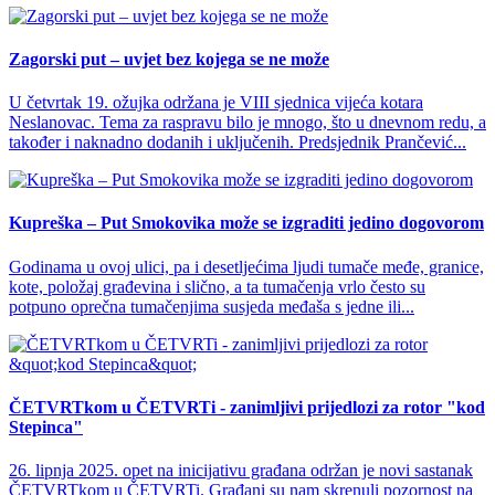
Zagorski put – uvjet bez kojega se ne može
U četvrtak 19. ožujka održana je VIII sjednica vijeća kotara
Neslanovac. Tema za raspravu bilo je mnogo, što u dnevnom redu, a
također i naknadno dodanih i uključenih. Predsjednik Prančević...
Kupreška – Put Smokovika može se izgraditi jedino dogovorom
Godinama u ovoj ulici, pa i desetljećima ljudi tumače međe, granice,
kote, položaj građevina i slično, a ta tumačenja vrlo često su
potpuno oprečna tumačenjima susjeda međaša s jedne ili...
ČETVRTkom u ČETVRTi - zanimljivi prijedlozi za rotor "kod
Stepinca"
26. lipnja 2025. opet na inicijativu građana održan je novi sastanak
ČETVRTkom u ČETVRTi. Građani su nam skrenuli pozornost na