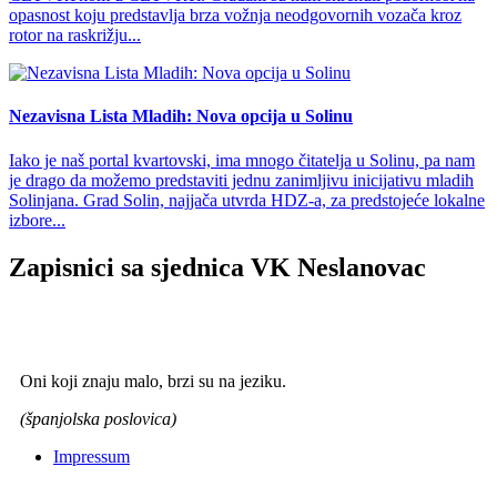
opasnost koju predstavlja brza vožnja neodgovornih vozača kroz
rotor na raskrižju...
Nezavisna Lista Mladih: Nova opcija u Solinu
Iako je naš portal kvartovski, ima mnogo čitatelja u Solinu, pa nam
je drago da možemo predstaviti jednu zanimljivu inicijativu mladih
Solinjana. Grad Solin, najjača utvrda HDZ-a, za predstojeće lokalne
izbore...
Zapisnici sa sjednica VK Neslanovac
Oni koji znaju malo, brzi su na jeziku.
(španjolska poslovica)
Impressum