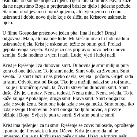
oslobađa od sulude brige za tijelo. Tijelo ionako umire. Pavao kaže
da ne napustimo Boga u pretjeranoj brizi za tijelo i tjelesne požude.
Starimo, obolijevamo i poružnjujemo, ali i vjerujemo da ćemo
uskrsnuti i dobiti novo tijelo koje će sličiti na Kristovo uskrsnulo
tijelo.
U filmu Gospodar prstenova jedan pita: Ima li nade? Drugi
odgovara: Malo, ali ima one lude! Mi kršćani imao tu ludu nadu u
uskrsnuće tijela. Krist je uskrsnuo, težite za onim gori. Prolazi
ljepota ovoga svijeta. Krist je za nas pripravio novo nebo i novu
zemlju. Sada hodimo u vjeri i nadi. Ludoj vjeri i ludoj nadi.
Krist je Rješenje i za duhovnu smrt. Duhovna je smrt milijun puta
gora od one tjelesne. To je smrt nade. Smrt volje za životom. Smrt
života. Ta smrt ulazi u nas preko đavla, svijeta i požuda. Grijeh rađa
tu smrt. Odvojenost od Boga. Tko je u mržnji, nalazi se u toj smrti.
Tko je u kroničnoj svađi, taj živi tu stravičnu duhovnu smrt. Smrt
duše. Živ je, a mrtav. Nema radosti. Nema mira. Nema svjetla. To je,
kaže knjiga Apokalipse, druga smrt. Prava smrt. Smrt onoga tko
izdaje svoju ženu. Smrt one koja izdaje svoga muža. Smrt onoga tko
izdaje svoju Domovinu. Smrt onoga tko ljubi novac, a prezire
bližnje i Boga. Svijet je pun te smrti. Svi smo puni te smrti.
Krist ima rješenje i za tu smrt. Rješenje se zove: milosrđe, oproštenje
i pomirenje! Povratak u kuću Očevu. Krist je umro da mi ne
umiremo. On je na Križu uzeo naše grijehe. Uzeo je krivicu našu.