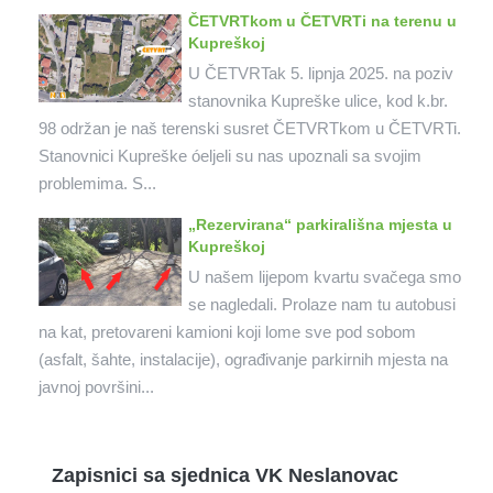
ČETVRTkom u ČETVRTi na terenu u
Kupreškoj
U ČETVRTak 5. lipnja 2025. na poziv
stanovnika Kupreške ulice, kod k.br.
98 održan je naš terenski susret ČETVRTkom u ČETVRTi.
Stanovnici Kupreške óeljeli su nas upoznali sa svojim
problemima. S...
„Rezervirana“ parkirališna mjesta u
Kupreškoj
U našem lijepom kvartu svačega smo
se nagledali. Prolaze nam tu autobusi
na kat, pretovareni kamioni koji lome sve pod sobom
(asfalt, šahte, instalacije), ograđivanje parkirnih mjesta na
javnoj površini...
Zapisnici sa sjednica VK Neslanovac