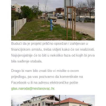
Budući da je projekt prilično opsežan i zahtjevan u
financijskom smislu, treba vidjeti kako će se realizirati.
Najvjerojatnije će to biti u nekoliko faza od kojih bi prva
bila sađenje stabala.
Drago bi nam bilo znati što vi mislite o ovom
prijedlogu, pa vas pozivamo da komentirate na
Facebook-u ili na adresu elektroničke pošte
glas.naroda@neslanovac.hr
.