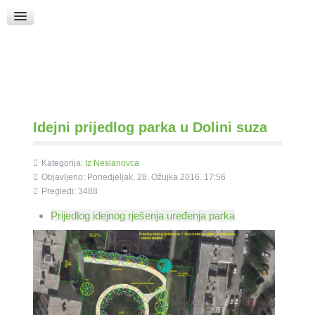
Raspored Bogoslužja
Crkva sv. Marka
Put k Bogu
Pričice
Idejni prijedlog parka u Dolini suza
Kategorija:
Iz Neslanovca
Objavljeno: Ponedjeljak, 28. Ožujka 2016. 17:56
Pregledi: 3488
Prijedlog idejnog rješenja uređenja parka