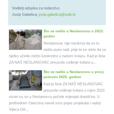
Voditelj odsjeka za redarstvo
Josip Gabelica;
josip.gabelica@split.hr
Što se radilo u Neslanovcu u 2023.
godini
Neslanovac nije naviknut da se tu
nešto puno radi, prije bi se reklo da se
rijetko učinilo nešto konkretno u našem kotaru. Kad je lista
ZA NAŠ NESLANOVAC preuzela vođenje kotara u...
Što se radilo u Neslanovcu u prvoj
polovini 2025. godine
Kad je lista ZA NAŠ NESLANOVAC
preuzela vođenje kotara u rujnu 2022.
stvari su se u Neslanovcu počele mijenjati drastično. U
prethodnim člancima naveli smo popis projekata i radnji
Vijeća GK...