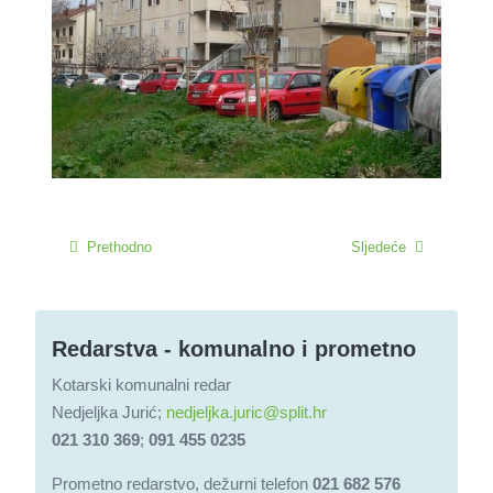
Prethodno
Sljedeće
Redarstva - komunalno i prometno
Kotarski komunalni redar
Nedjeljka Jurić;
nedjeljka.juric@split.hr
021 310 369
;
091 455 0235
Prometno redarstvo, dežurni telefon
021 682 576