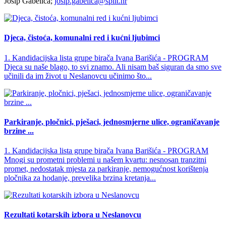
Josip Gabelica;
josip.gabelica@split.hr
Djeca, čistoća, komunalni red i kućni ljubimci
1. Kandidacijska lista grupe birača Ivana Barišića - PROGRAM
Djeca su naše blago, to svi znamo. Ali nisam baš siguran da smo sve
učinili da im život u Neslanovcu učinimo što...
Parkiranje, pločnici, pješaci, jednosmjerne ulice, ograničavanje
brzine ...
1. Kandidacijska lista grupe birača Ivana Barišića - PROGRAM
Mnogi su prometni problemi u našem kvartu: nesnosan tranzitni
promet, nedostatak mjesta za parkiranje, nemogućnost korištenja
pločnika za hodanje, prevelika brzina kretanja...
Rezultati kotarskih izbora u Neslanovcu