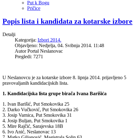
Put k Bogu
Pričice
Popis lista i kandidata za kotarske izbore
Detalji
Kategorija:
Izbori 2014.
Objavljeno: Nedjelja, 04. Svibnja 2014. 11:48
Autor
Portal Neslanovac
Pregledi: 7271
U Neslanovcu je za kotarske izbore 8. lipnja 2014. prijavljeno 5
pravovaljanih kandidacijskih lista.
1. Kandidacijska lista grupe birača Ivana Barišića
1. Ivan Barišić, Put Smokovika 25
2. Darko Vučković, Put Smokovika 26
3. Josip Varnica, Put Smokovika 31
4. Josip Buljan, Put Smokovika 1
5. Mire Rajčić, Sarajevska 18B
6. Ivo Anić, Neslanovac 13
7. Matko Giljanović, Magistrala Solin 63