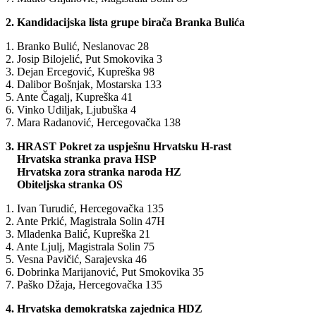
2. Kandidacijska lista grupe birača Branka Bulića
1. Branko Bulić, Neslanovac 28
2. Josip Bilojelić, Put Smokovika 3
3. Dejan Ercegović, Kupreška 98
4. Dalibor Bošnjak, Mostarska 133
5. Ante Čagalj, Kupreška 41
6. Vinko Udiljak, Ljubuška 4
7. Mara Radanović, Hercegovačka 138
3. HRAST Pokret za uspješnu Hrvatsku H-rast
Hrvatska stranka prava HSP
Hrvatska zora stranka naroda HZ
Obiteljska stranka OS
1. Ivan Turudić, Hercegovačka 135
2. Ante Prkić, Magistrala Solin 47H
3. Mladenka Balić, Kupreška 21
4. Ante Ljulj, Magistrala Solin 75
5. Vesna Pavičić, Sarajevska 46
6. Dobrinka Marijanović, Put Smokovika 35
7. Paško Džaja, Hercegovačka 135
4. Hrvatska demokratska zajednica HDZ