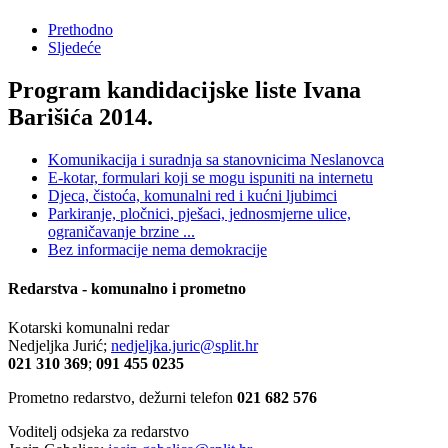
Prethodno
Sljedeće
Program kandidacijske liste Ivana
Barišića 2014.
Komunikacija i suradnja sa stanovnicima Neslanovca
E-kotar, formulari koji se mogu ispuniti na internetu
Djeca, čistoća, komunalni red i kućni ljubimci
Parkiranje, pločnici, pješaci, jednosmjerne ulice,
ograničavanje brzine ...
Bez informacije nema demokracije
Redarstva - komunalno i prometno
Kotarski komunalni redar
Nedjeljka Jurić;
nedjeljka.juric@split.hr
021 310 369
;
091 455 0235
Prometno redarstvo, dežurni telefon
021 682 576
Voditelj odsjeka za redarstvo