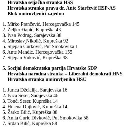
Hrvatska seljačka stranka HSS
Hrvatska stranka prava dr. Ante Starčević HSP-AS
Blok umirovljenici zajedno
1. Mirko Prančević, Hercegovačka 145
2. Željko Đapić, Kupreška 43
3. Ivan Podrug, Sarajevska 38
4. Miroslav Nikolić, Kupreška 92
5. Stjepan Ćurković, Put Smokovika 1
6. Ante Mandić, Hercegovačka 155
7. Stjepan Vuković, Kupreška 98
5. Socijal demokratska partija Hrvatske SDP
Hrvatska narodna stranka – Liberalni demokrati HNS
Hrvatska stranka umirovljenika HSU
1. Jurica Dželalija, Sarajevska 16
2. Ivica Seser, Sarajevska 46
3. Tonći Seser, Kupreška 14
4. Helena Dujlović, Kupreška 14
5. Žarko Bilić, Kupreška 88
6. Anita Ćurić Divković, Put Smokovika 58
7. Srđan Bilić, Kupreška 88