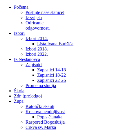
Početna
Poštujte naše stanice!
Iz svijeta
Odricanje
odgovornosti
Izbori
Izbori 2014.
Lista Ivana Barišića
Izbori 2018.
Izbori 2022.
Iz Neslanovca
Zapisnici
Zapisnici 14-18
Zapisnici 18-22
Zapisnici 22-26
Prometna studija
Škola
Zdr. (pre)odgoj
Župa
Katolički skauti
Kristova neodoljivost
Popis članaka
Raspored Bogoslužja
Crkva sv. Marka