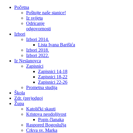
Početna
Poštujte naše stanice!
Iz svijeta
Odricanje
odgovornosti
Izbori
Izbori 2014.
Lista Ivana Barišića
Izbori 2018.
Izbori 2022.
Iz Neslanovca
Zapisnici
Zapisnici 14-18
Zapisnici 18-22
Zapisnici 22-26
Prometna studija
Škola
Zdr. (pre)odgoj
Župa
Katolički skauti
Kristova neodoljivost
Popis članaka
Raspored Bogoslužja
Crkva sv. Marka