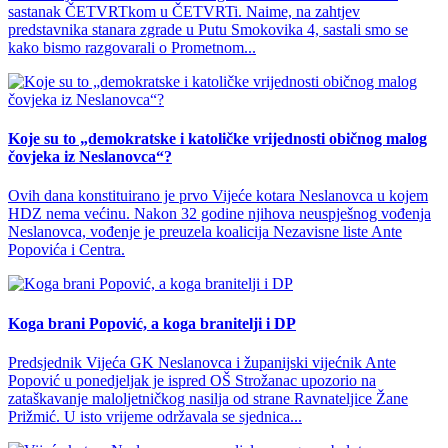
sastanak ČETVRTkom u ČETVRTi. Naime, na zahtjev
predstavnika stanara zgrade u Putu Smokovika 4, sastali smo se
kako bismo razgovarali o Prometnom...
Koje su to „demokratske i katoličke vrijednosti običnog malog
čovjeka iz Neslanovca“?
Ovih dana konstituirano je prvo Vijeće kotara Neslanovca u kojem
HDZ nema većinu. Nakon 32 godine njihova neuspješnog vođenja
Neslanovca, vođenje je preuzela koalicija Nezavisne liste Ante
Popovića i Centra.
Koga brani Popović, a koga branitelji i DP
Predsjednik Vijeća GK Neslanovca i županijski vijećnik Ante
Popović u ponedjeljak je ispred OŠ Strožanac upozorio na
zataškavanje maloljetničkog nasilja od strane Ravnateljice Žane
Prižmić. U isto vrijeme održavala se sjednica...