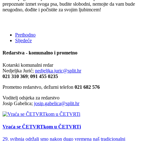
prepoznate izmet svoga psa, budite slobodni, nemojte da vam bude
neugodno, dođite i počistite za svojim ljubimcem!
Prethodno
Sljedeće
Redarstva - komunalno i prometno
Kotarski komunalni redar
Nedjeljka Jurić;
nedjeljka.juric@split.hr
021 310 369
;
091 455 0235
Prometno redarstvo, dežurni telefon
021 682 576
Voditelj odsjeka za redarstvo
Josip Gabelica;
josip.gabelica@split.hr
Vraća se ČETVRTkom u ČETVRTi
29. svibnja održali smo nakon dugo vremena naš tradicionalni