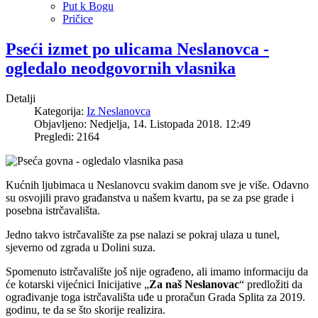
Put k Bogu
Pričice
Pseći izmet po ulicama Neslanovca -
ogledalo neodgovornih vlasnika
Detalji
Kategorija:
Iz Neslanovca
Objavljeno: Nedjelja, 14. Listopada 2018. 12:49
Pregledi: 2164
Kućnih ljubimaca u Neslanovcu svakim danom sve je više. Odavno
su osvojili pravo građanstva u našem kvartu, pa se za pse grade i
posebna istrčavališta.
Jedno takvo istrčavalište za pse nalazi se pokraj ulaza u tunel,
sjeverno od zgrada u Dolini suza.
Spomenuto istrčavalište još nije ograđeno, ali imamo informaciju da
će kotarski vijećnici Inicijative „
Za naš Neslanovac
“ predložiti da
ograđivanje toga istrčavališta uđe u proračun Grada Splita za 2019.
godinu, te da se što skorije realizira.