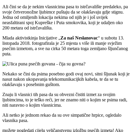
Ali čini se da je nekim vlasnicima pasa to istrčavalište predaleko, pa
svoje četveronožne ljubimce puštaju da se olakšavaju gdje stignu.
Jedna od omiljenih lokacija nekima od njih je i još uvijek
neasfaltirani spoj Kupreške i Puta smokovika, koji je udaljen oko
200 metara od istrčavališta.
Mlada aktivistkinja Inicijative „
Za naš Neslanovac
“ u subotu 13.
listopada 2018. fotografirala je 25 mjesta s više ili manje svježim
psećim izmetom, a sve na cirka 50 metara toga zemljano šljunčanog
puta.
Nekako se čini da psima posebno godi ovaj novi, sitni šljunak koji je
nasut nakon ukopavanja telekomunikacijkih kabela, te da se tu
olakšavaju s posebnim guštom.
Znaju li vlasnici tih pasa da su obvezni čistiti izmet za svojim
ljubimcima, to je teško reći, jer ne znamo niti o kojim se psima radi,
niti naravno o kojim vlasnicima.
Ali netko je jednom rekao da su ove simpatične hrpice, ogledalo
vlasnika pasa.
možete pogledati cijelu veličanstvenu izložbu psećih izmeta! Ako