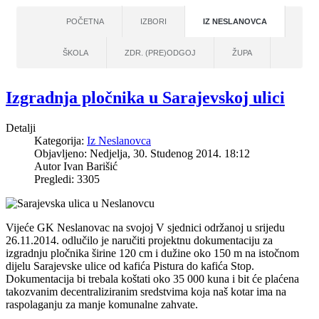
POČETNA
IZBORI
IZ NESLANOVCA
ŠKOLA
ZDR. (PRE)ODGOJ
ŽUPA
Izgradnja pločnika u Sarajevskoj ulici
Detalji
Kategorija:
Iz Neslanovca
Objavljeno: Nedjelja, 30. Studenog 2014. 18:12
Autor
Ivan Barišić
Pregledi: 3305
Vijeće GK Neslanovac na svojoj V sjednici održanoj u srijedu
26.11.2014. odlučilo je naručiti projektnu dokumentaciju za
izgradnju pločnika širine 120 cm i dužine oko 150 m na istočnom
dijelu Sarajevske ulice od kafića Pistura do kafića Stop.
Dokumentacija bi trebala koštati oko 35 000 kuna i bit će plaćena
takozvanim decentraliziranim sredstvima koja naš kotar ima na
raspolaganju za manje komunalne zahvate.