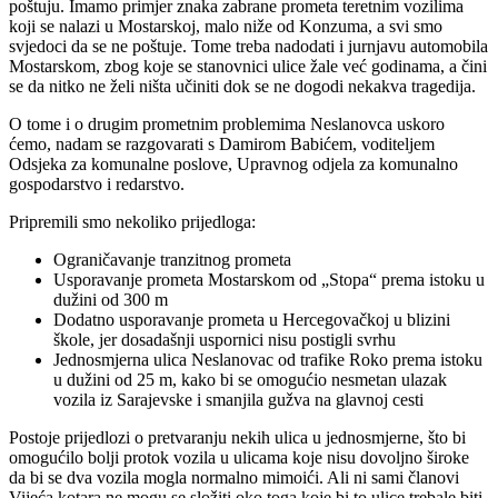
poštuju. Imamo primjer znaka zabrane prometa teretnim vozilima
koji se nalazi u Mostarskoj, malo niže od Konzuma, a svi smo
svjedoci da se ne poštuje. Tome treba nadodati i jurnjavu automobila
Mostarskom, zbog koje se stanovnici ulice žale već godinama, a čini
se da nitko ne želi ništa učiniti dok se ne dogodi nekakva tragedija.
O tome i o drugim prometnim problemima Neslanovca uskoro
ćemo, nadam se razgovarati s Damirom Babićem, voditeljem
Odsjeka za komunalne poslove, Upravnog odjela za komunalno
gospodarstvo i redarstvo.
Pripremili smo nekoliko prijedloga:
Ograničavanje tranzitnog prometa
Usporavanje prometa Mostarskom od „Stopa“ prema istoku u
dužini od 300 m
Dodatno usporavanje prometa u Hercegovačkoj u blizini
škole, jer dosadašnji uspornici nisu postigli svrhu
Jednosmjerna ulica Neslanovac od trafike Roko prema istoku
u dužini od 25 m, kako bi se omogućio nesmetan ulazak
vozila iz Sarajevske i smanjila gužva na glavnoj cesti
Postoje prijedlozi o pretvaranju nekih ulica u jednosmjerne, što bi
omogućilo bolji protok vozila u ulicama koje nisu dovoljno široke
da bi se dva vozila mogla normalno mimoići. Ali ni sami članovi
Vijeća kotara ne mogu se složiti oko toga koje bi to ulice trebale biti.