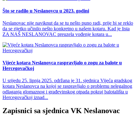
Što se radilo u Neslanovcu u 2023. godini
Neslanovac nije naviknut da se tu nešto puno radi, prije bi se reklo
da se rijetko učinilo nešto konkretno u našem kotaru. Kad je lista
ZA NAŠ NESLANOVAC preuzela vođenje kotara u...
Vijeće kotara Neslanovca raspravljalo o zogu za balote u
Hercegovačkoj
U srijedu 25. lipnja 2025. održana je 31. sjednica Vijeća gradskog
kotara Neslanovca na kojoj se raspravljalo o problemu nelegalnog
odlaganja glomaznog i građevinskog otpada pokraj balotališta u
Hercegovačkoj iznad...
Zapisnici sa sjednica VK Neslanovac