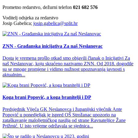
Prometno redarstvo, dežurni telefon
021 682 576
Voditelj odsjeka za redarstvo
Josip Gabelica;
josip.gabelica@split.hr
ZNN - Građanska inicijativa Za naš Neslanovac
Dosta je vremena prošlo otkad smo objavili članak o Inicijativi Za
naš Neslanovac, koju skraćeno nazivamo ZNN. Od 2018. dogodile
su se mnoge promjene i vidimo nužnost upoznavanja javnosti s
aktualnim...
Koga brani Popović, a koga branitelji i DP
Predsjednik Vijeća GK Neslanovca i županijski vijećnik Ante
Popović u ponedjeljak je ispred OŠ Strožanac upozorio na
zataškavanje maloljetničkog nasilja od strane Ravnateljice Žane
Prižmić. U isto vrijeme održavala se sjednica...