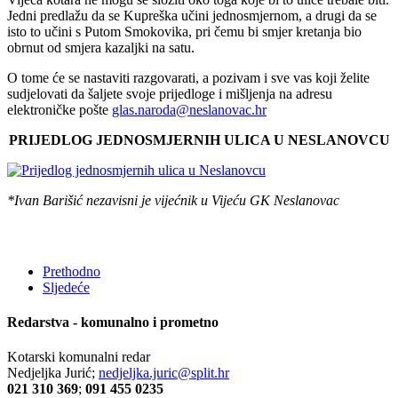
Jedni predlažu da se Kupreška učini jednosmjernom, a drugi da se
isto to učini s Putom Smokovika, pri čemu bi smjer kretanja bio
obrnut od smjera kazaljki na satu.
O tome će se nastaviti razgovarati, a pozivam i sve vas koji želite
sudjelovati da šaljete svoje prijedloge i mišljenja na adresu
elektroničke pošte
glas.naroda@neslanovac.hr
PRIJEDLOG JEDNOSMJERNIH ULICA U NESLANOVCU
*Ivan Barišić nezavisni je vijećnik u Vijeću GK Neslanovac
Prethodno
Sljedeće
Redarstva - komunalno i prometno
Kotarski komunalni redar
Nedjeljka Jurić;
nedjeljka.juric@split.hr
021 310 369
;
091 455 0235