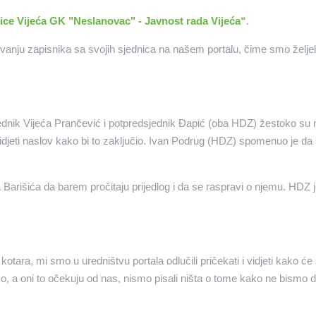
ice Vijeća GK "Neslanovac" - Javnost rada Vijeća“
.
ivanju zapisnika sa svojih sjednica na našem portalu, čime smo željel
jednik Vijeća Prančević i potpredsjednik Đapić (oba HDZ) žestoko su m
o vidjeti naslov kako bi to zaključio. Ivan Podrug (HDZ) spomenuo je d
Barišića da barem pročitaju prijedlog i da se raspravi o njemu. HDZ j
 kotara, mi smo u uredništvu portala odlučili pričekati i vidjeti kako će
o, a oni to očekuju od nas, nismo pisali ništa o tome kako ne bismo diza