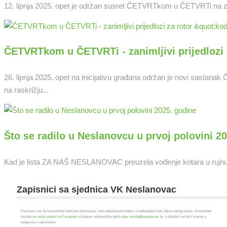
12. lipnja 2025. opet je održan susret ČETVRTkom u ČETVRTi na zahtje
ČETVRTkom u ČETVRTi - zanimljivi prijedlozi 
26. lipnja 2025. opet na inicijativu građana održan je novi sasta
na raskrižju...
Što se radilo u Neslanovcu u prvoj polovini 2
Kad je lista ZA NAŠ NESLANOVAC preuzela vođenje kotara u rujnu 20
Zapisnici sa sjednica VK Neslanovac