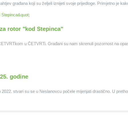
v građana koji su željeli iznijeti svoje prijedloge. Primjetno je kako
za rotor "kod Stepinca"
nak ČETVRTkom u ČETVRTi. Građani su nam skrenuli pozornost na opas
025. godine
22. stvari su se u Neslanovcu počele mijenjati drastično. U prethod