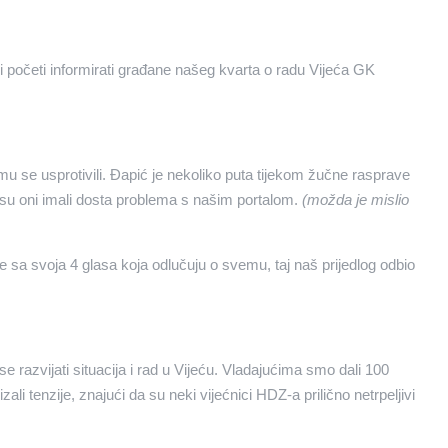
i početi informirati građane našeg kvarta o radu Vijeća GK
u se usprotivili. Đapić je nekoliko puta tijekom žučne rasprave
a su oni imali dosta problema s našim portalom.
(možda je mislio
e sa svoja 4 glasa koja odlučuju o svemu, taj naš prijedlog odbio
 se razvijati situacija i rad u Vijeću. Vladajućima smo dali 100
li tenzije, znajući da su neki vijećnici HDZ-a prilično netrpeljivi