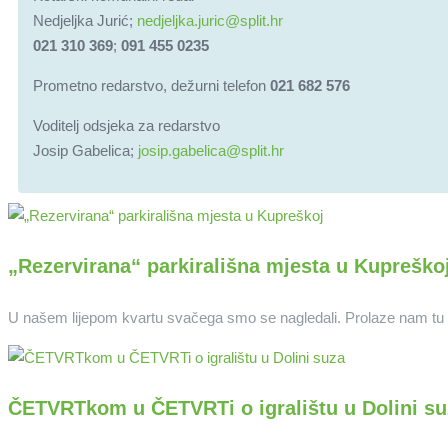
Nedjeljka Jurić;
nedjeljka.juric@split.hr
021 310 369
;
091 455 0235
Prometno redarstvo, dežurni telefon
021 682 576
Voditelj odsjeka za redarstvo
Josip Gabelica;
josip.gabelica@split.hr
„Rezervirana“ parkirališna mjesta u Kupreško
U našem lijepom kvartu svačega smo se nagledali. Prolaze nam tu aut
ČETVRTkom u ČETVRTi o igralištu u Dolini su