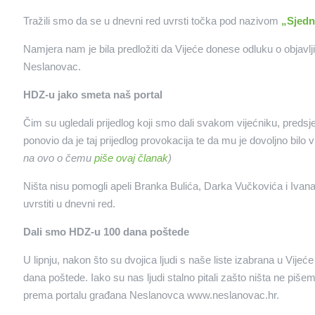
Tražili smo da se u dnevni red uvrsti točka pod nazivom
„Sjedn
Namjera nam je bila predložiti da Vijeće donese odluku o objavlj
Neslanovac.
HDZ-u jako smeta naš portal
Čim su ugledali prijedlog koji smo dali svakom vijećniku, preds
ponovio da je taj prijedlog provokacija te da mu je dovoljno bil
na ovo o čemu
piše ovaj članak
)
Ništa nisu pomogli apeli Branka Bulića, Darka Vučkovića i Ivana 
uvrstiti u dnevni red.
Dali smo HDZ-u 100 dana poštede
U lipnju, nakon što su dvojica ljudi s naše liste izabrana u Vijeće
dana poštede. Iako su nas ljudi stalno pitali zašto ništa ne pišem
prema portalu građana Neslanovca www.neslanovac.hr.