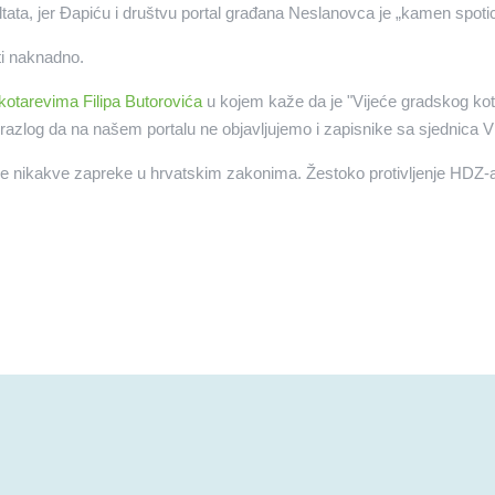
ultata, jer Đapiću i društvu portal građana Neslanovca je „kamen spoti
ati naknadno.
kotarevima Filipa Butorovića
u kojem kaže da je "Vijeće gradskog kota
av razlog da na našem portalu ne objavljujemo i zapisnike sa sjednica
oje nikakve zapreke u hrvatskim zakonima. Žestoko protivljenje HDZ-