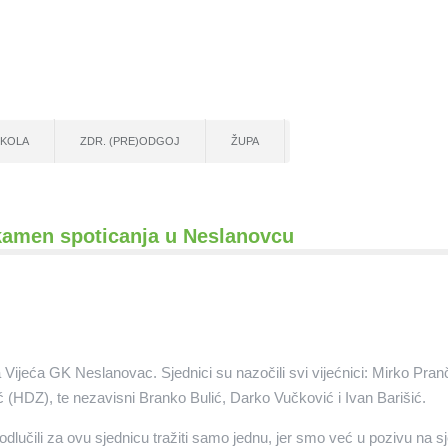
ŠKOLA
ZDR. (PRE)ODGOJ
ŽUPA
 kamen spoticanja u Neslanovcu
 Vijeća GK Neslanovac. Sjednici su nazočili svi vijećnici: Mirko Pran
 (HDZ), te nezavisni Branko Bulić, Darko Vučković i Ivan Barišić.
lučili za ovu sjednicu tražiti samo jednu, jer smo već u pozivu na sj