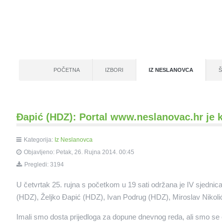
POČETNA
IZBORI
IZ NESLANOVCA
Đapić (HDZ): Portal www.neslanovac.hr je
Kategorija:
Iz Neslanovca
Objavljeno: Petak, 26. Rujna 2014. 00:45
Pregledi: 3194
U četvrtak 25. rujna s početkom u 19 sati održana je IV sjednica
(HDZ), Željko Đapić (HDZ), Ivan Podrug (HDZ), Miroslav Nikolić
Imali smo dosta prijedloga za dopune dnevnog reda, ali smo se od