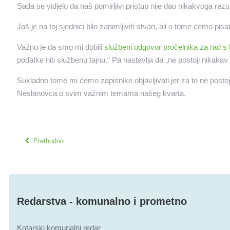
Sada se vidjelo da naš pomirljivi pristup nije dao nikakvoga rez
Još je na toj sjednici bilo zanimljivih stvari, ali o tome ćemo pis
Važno je da smo mi dobili
službeni odgovor pročelnika za rad s 
podatke niti službenu tajnu.“ Pa nastavlja da „ne postoji nikak
Sukladno tome mi ćemo zapisnike objavljivati jer za to ne post
Neslanovca o svim važnim temama našeg kvarta.
Prethodno
Redarstva - komunalno i prometno
Kotarski komunalni redar