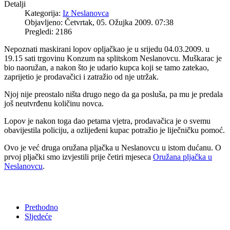
Detalji
Kategorija:
Iz Neslanovca
Objavljeno: Četvrtak, 05. Ožujka 2009. 07:38
Pregledi: 2186
Nepoznati maskirani lopov opljačkao je u srijedu 04.03.2009. u
19.15 sati trgovinu Konzum na splitskom Neslanovcu. Muškarac je
bio naoružan, a nakon što je udario kupca koji se tamo zatekao,
zaprijetio je prodavačici i zatražio od nje utržak.
Njoj nije preostalo ništa drugo nego da ga posluša, pa mu je predala
još neutvrđenu količinu novca.
Lopov je nakon toga dao petama vjetra, prodavačica je o svemu
obavijestila policiju, a ozlijeđeni kupac potražio je liječničku pomoć.
Ovo je već druga oružana pljačka u Neslanovcu u istom dućanu. O
prvoj pljački smo izvjestili prije četiri mjeseca
Oružana pljačka u
Neslanovcu
.
Prethodno
Sljedeće