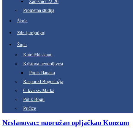
Zapisnici 22-26
Prometna studija
Škola
Zdr. (pre)odgoj
Župa
Katolički skauti
Kristova neodoljivost
Popis članaka
Raspored Bogoslužja
Crkva sv. Marka
Put k Bogu
Pričice
Neslanovac: naoružan opljačkao Konzum