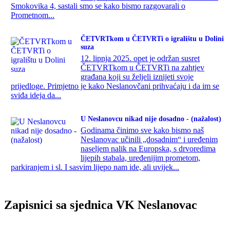
Smokovika 4, sastali smo se kako bismo razgovarali o
Prometnom...
ČETVRTkom u ČETVRTi o igralištu u Dolini
suza
12. lipnja 2025. opet je održan susret
ČETVRTkom u ČETVRTi na zahtjev
građana koji su željeli iznijeti svoje
prijedloge. Primjetno je kako Neslanovčani prihvaćaju i da im se
sviđa ideja da...
U Neslanovcu nikad nije dosadno - (nažalost)
Godinama činimo sve kako bismo naš
Neslanovac učinili „dosadnim“ i uređenim
naseljem nalik na Europska, s drvoredima
lijepih stabala, uređenijim prometom,
parkiranjem i sl. I sasvim lijepo nam ide, ali uvijek...
Zapisnici sa sjednica VK Neslanovac