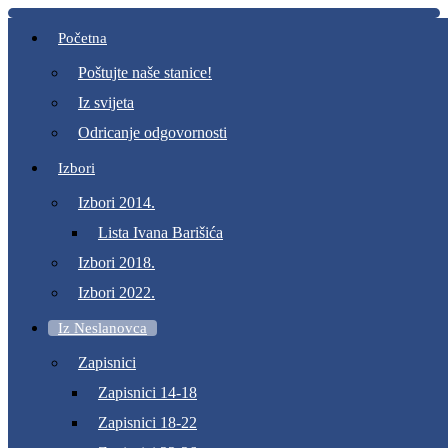
Početna
Poštujte naše stanice!
Iz svijeta
Odricanje odgovornosti
Izbori
Izbori 2014.
Lista Ivana Barišića
Izbori 2018.
Izbori 2022.
Iz Neslanovca
Zapisnici
Zapisnici 14-18
Zapisnici 18-22