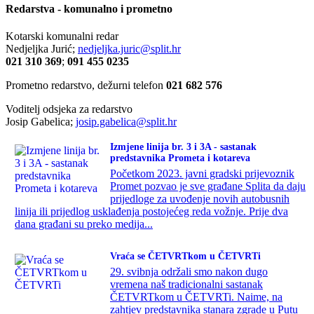
Redarstva - komunalno i prometno
Kotarski komunalni redar
Nedjeljka Jurić;
nedjeljka.juric@split.hr
021 310 369
;
091 455 0235
Prometno redarstvo, dežurni telefon
021 682 576
Voditelj odsjeka za redarstvo
Josip Gabelica;
josip.gabelica@split.hr
Izmjene linija br. 3 i 3A - sastanak
predstavnika Prometa i kotareva
Početkom 2023. javni gradski prijevoznik
Promet pozvao je sve građane Splita da daju
prijedloge za uvođenje novih autobusnih
linija ili prijedlog usklađenja postojećeg reda vožnje. Prije dva
dana građani su preko medija...
Vraća se ČETVRTkom u ČETVRTi
29. svibnja održali smo nakon dugo
vremena naš tradicionalni sastanak
ČETVRTkom u ČETVRTi. Naime, na
zahtjev predstavnika stanara zgrade u Putu