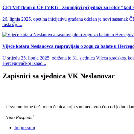
ČETVRTkom u ČETVRTi - zanimljivi prijedlozi za rotor "kod 
26. lipnja 2025. opet na inicijativu građana održan je novi sastan
raskrižju...
Vijeće kotara Neslanovca raspravljalo o zogu za balote u Herceg
U srijedu 25. lipnja 2025. održana je 31. sjednica Vijeća gradskog k
Hercegovačkoj iznad...
Zapisnici sa sjednica VK Neslanovac
U svemu tome tješi me rečenica koju sam nedavno čuo od jedne dame
Nino Raspudić
Impressum