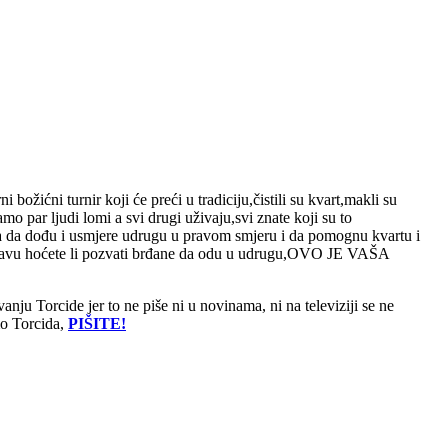
božićni turnir koji će preći u tradiciju,čistili su kvart,makli su
o par ljudi lomi a svi drugi uživaju,svi znate koji su to
ena da dođu i usmjere udrugu u pravom smjeru i da pomognu kvartu i
am u pravu hoćete li pozvati brđane da odu u udrugu,OVO JE VAŠA
vanju Torcide jer to ne piše ni u novinama, ni na televiziji se ne
mo Torcida,
PIŠITE!