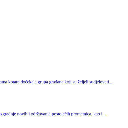
ma kotara dočekala grupa građana koji su željeli sudjelovati...
izgradnje novih i održavanja postojećih prometnica, kao i...