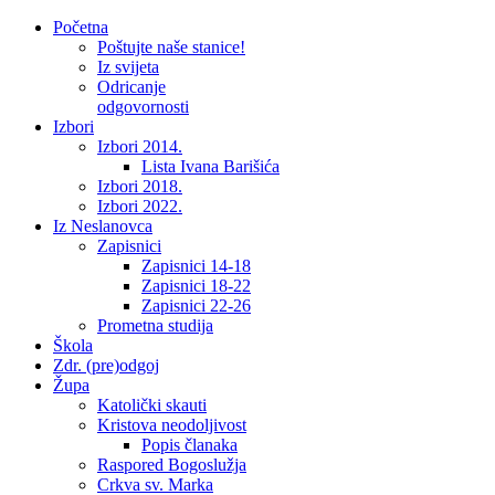
Početna
Poštujte naše stanice!
Iz svijeta
Odricanje
odgovornosti
Izbori
Izbori 2014.
Lista Ivana Barišića
Izbori 2018.
Izbori 2022.
Iz Neslanovca
Zapisnici
Zapisnici 14-18
Zapisnici 18-22
Zapisnici 22-26
Prometna studija
Škola
Zdr. (pre)odgoj
Župa
Katolički skauti
Kristova neodoljivost
Popis članaka
Raspored Bogoslužja
Crkva sv. Marka