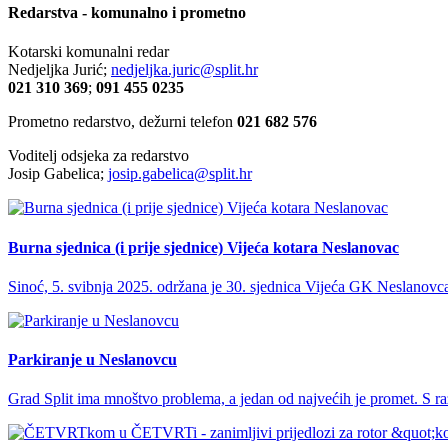
Redarstva - komunalno i prometno
Kotarski komunalni redar
Nedjeljka Jurić;
nedjeljka.juric@split.hr
021 310 369
;
091 455 0235
Prometno redarstvo, dežurni telefon
021 682 576
Voditelj odsjeka za redarstvo
Josip Gabelica;
josip.gabelica@split.hr
Burna sjednica (i prije sjednice) Vijeća kotara Neslanovac
Sinoć, 5. svibnja 2025. održana je 30. sjednica Vijeća GK Neslanovca. 
Parkiranje u Neslanovcu
Grad Split ima mnoštvo problema, a jedan od najvećih je promet. S razv