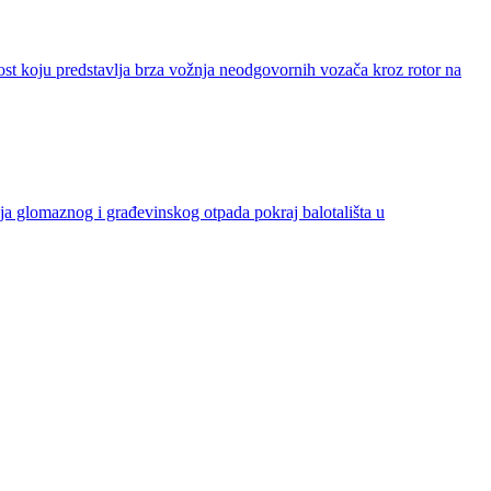
t koju predstavlja brza vožnja neodgovornih vozača kroz rotor na
ja glomaznog i građevinskog otpada pokraj balotališta u