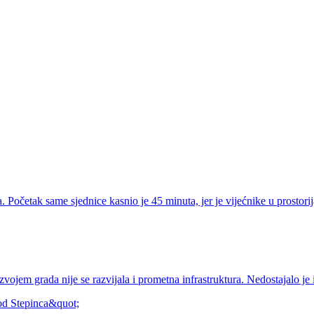
Početak same sjednice kasnio je 45 minuta, jer je vijećnike u prostorija
ojem grada nije se razvijala i prometna infrastruktura. Nedostajalo je 