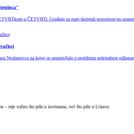
Stepinca"
ak ČETVRTkom u ČETVRTi. Građani su nam skrenuli pozornost na opasnos
ovačkoj
otara Neslanovca na kojoj se raspravljalo o problemu nelegalnog odlagan
 – nije važno što piše u novinama, već što piše u Ustavu.