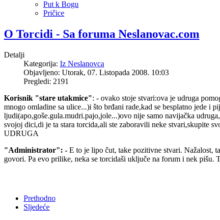
Put k Bogu
Pričice
O Torcidi - Sa foruma Neslanovac.com
Detalji
Kategorija:
Iz Neslanovca
Objavljeno: Utorak, 07. Listopada 2008. 10:03
Pregledi: 2191
Korisnik "stare utakmice"
: - ovako stoje stvari:ova je udruga pomogl
mnogo omladine sa ulice...)i što brđani rade,kad se besplatno jede i p
ljudi(apo,goše.gula.mudri.pajo,jole...)ovo nije samo navijačka udrug
svojoj dici,di je ta stara torcida,ali ste zaboravili neke stvari,skup
UDRUGA
"Administrator": -
E to je lipo čut, take pozitivne stvari. Nažalost, 
govori. Pa evo prilike, neka se torcidaši uključe na forum i nek pišu.
Prethodno
Sljedeće