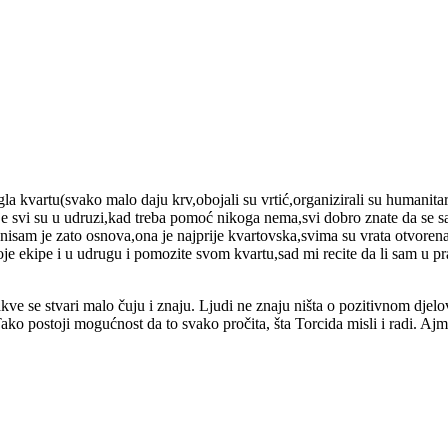
a kvartu(svako malo daju krv,obojali su vrtić,organizirali su humanitarni 
ije svi su u udruzi,kad treba pomoć nikoga nema,svi dobro znate da se sam
a,nisam je zato osnova,ona je najprije kvartovska,svima su vrata otvor
ite svoje ekipe i u udrugu i pomozite svom kvartu,sad mi recite da li s
takve se stvari malo čuju i znaju. Ljudi ne znaju ništa o pozitivnom djelo
 Tako postoji mogućnost da to svako pročita, šta Torcida misli i radi. Aj